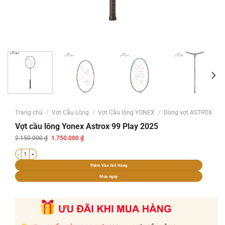
Trang chủ
/
Vợt Cầu Lông
/
Vợt Cầu lông YONEX
/
Dòng vợt ASTROX
Vợt cầu lông Yonex Astrox 99 Play 2025
Giá
Giá
2.150.000
₫
1.750.000
₫
gốc
hiện
là:
tại
Vợt cầu lông Yonex Astrox 99 Play 2025 số lượng
2.150.000 ₫.
là:
1.750.000 ₫.
Thêm Vào Giỏ Hàng
Mua ngay