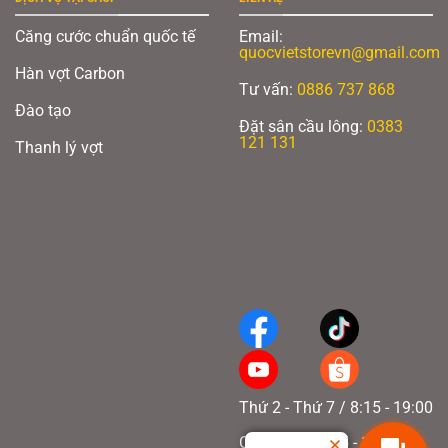
Căng cước chuẩn quốc tế
Email:
quocvietstorevn@gmail.com
Hàn vợt Carbon
Tư vấn:
0886 737 868
Xem thêm:
Vợt cầu Lông
tại Qvbadminton.com
Đào tạo
Đặt sân cầu lông:
0383
QUỐC VIỆT BADMINTON – CHUYÊN NGHIỆP, TẠO KHÁC BIỆT
121 131
Thanh lý vợt
* CS1: 7A ngõ 850 đường Láng, P.Láng Thượng, Q.Đống Đa, Hà Nội
* CS2: 521 Quang Trung, P.Phú La, Q.Hà Đông, Hà Nội
* CS3: 75 Minh Khai, Q. Hai Bà Trưng, Hà Nội
* Sân cầu lông Quốc Việt Badminton: Tầng hầm B2 toà U-Silk 101, Khu đô thị
Văn Khê, Hà Đông, Hà Nội
* Sân cầu lông
Quốc Việt Badminton
: 136 Bùi Văn Ba, P. Tân Thuận Đông,
Quận 7, TP.HCM
Thứ 2 - Thứ 7 / 8:15 - 19:00
Chủ nhật / 8:15 - 17:00