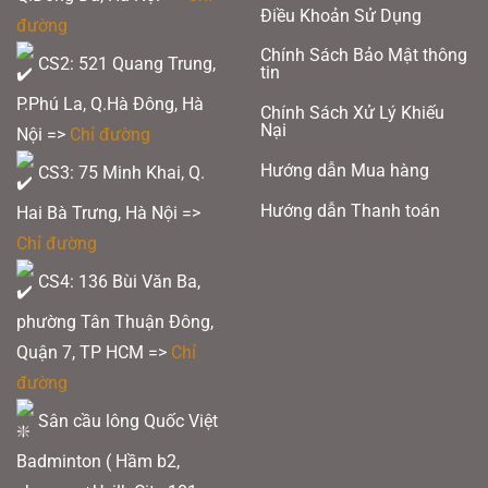
Điều Khoản Sử Dụng
đường
Chính Sách Bảo Mật thông
CS2: 521 Quang Trung,
tin
P.Phú La, Q.Hà Đông, Hà
Chính Sách Xử Lý Khiếu
Nại
Nội =>
Chỉ đường
Hướng dẫn Mua hàng
CS3: 75 Minh Khai, Q.
Hướng dẫn Thanh toán
ROTATIONAL GENARATOR SYSTEM
Hai Bà Trưng, Hà Nội =>
Chỉ đường
Xem thêm:
Vũ Thị Trang & Bùi Bích Phương: Tỏa sáng với tấm huy
CS4: 136 Bùi Văn Ba,
chương đồng Cầu lông tại SEA Games 33 – Thái Lan
phường Tân Thuận Đông,
Quận 7, TP HCM
=>
Chỉ
Enhanced Rotational Generator System
với trọng lượng được phân bổ đều
khắp đầu cán vợt, đỉnh khung vợt và khớp nối, cho những cú đánh mạnh mẽ
đường
liên tục. Bộ đệm hỗ trợ lực được lắp liền mạch vào vợt để giảm lực cản không
khí và tăng thêm trọng lượng cho đỉnh khung vợt, tăng cường khả năng
Sân cầu lông Quốc Việt
truyền lực đến cầu.
Badminton ( Hầm b2,
ISOMETRIC:
Khung vợt đẳng cự với phần đầu hơi vuông, được Yonex nghiên