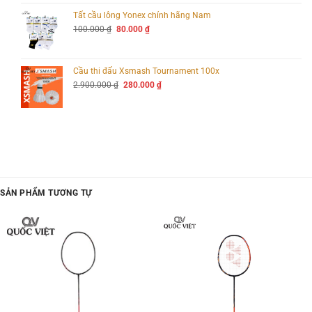
310.000 ₫
đến
Tất cầu lông Yonex chính hãng Nam
320.000 ₫
Giá
Giá
100.000
₫
80.000
₫
gốc
hiện
là:
tại
100.000 ₫.
là:
80.000 ₫.
Cầu thi đấu Xsmash Tournament 100x
Giá
Giá
2.900.000
₫
280.000
₫
gốc
hiện
là:
tại
2.900.000 ₫.
là:
280.000 ₫.
SẢN PHẨM TƯƠNG TỰ
Vợt cầu lông Yonex Astrox 99 Play 2025