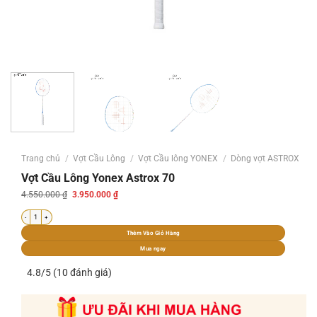
Trang chủ
/
Vợt Cầu Lông
/
Vợt Cầu lông YONEX
/
Dòng vợt ASTROX
Vợt Cầu Lông Yonex Astrox 70
Giá
Giá
4.550.000
₫
3.950.000
₫
gốc
hiện
là:
tại
Vợt Cầu Lông Yonex Astrox 70 số lượng
4.550.000 ₫.
là:
3.950.000 ₫.
Thêm Vào Giỏ Hàng
Mua ngay
4.8/5 (10 đánh giá)