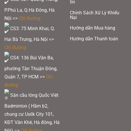
tin
P.Phú La, Q.Hà Đông, Hà
Chính Sách Xử Lý Khiếu
Nại
Nội =>
Chỉ đường
Hướng dẫn Mua hàng
CS3: 75 Minh Khai, Q.
Hướng dẫn Thanh toán
Hai Bà Trưng, Hà Nội =>
Chỉ đường
CS4: 136 Bùi Văn Ba,
phường Tân Thuận Đông,
Quận 7, TP HCM
=>
Chỉ
đường
Sân cầu lông Quốc Việt
Badminton ( Hầm b2,
ROTATIONAL GENERATOR SYSTEM
chung cư Usilk City 101,
KĐT Văn Khê, Hà đông, Hà
Nội) =>
Chỉ đường