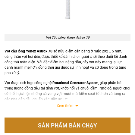
Vợt Cầu Lông Yonex Astrox 70
Vợt cầu lông Yonex Astrox 70
sở hữu điểm cân bằng ở mức 292 ± 5 mm,
cùng thân vợt hơi dẻo, được thiết kế dành cho người chơi theo đuổi lối đánh
công thủ toàn diện. Với đặc điểm hơi nặng đầu, cây vợt này mang lại lực
đánh mạnh mẽ hơn, đồng thời giữ được sự linh hoạt và cơ động trong từng
pha xử lý.
Vợt được tích hợp công nghệ
Rotational Generator System
, giúp phân bổ
trọng lượng đồng đều tại đỉnh vợt, khớp nối và chuôi cầm. Nhờ đó, người chơi
có thể thực hiện những cú vung vợt mượt mà, kiểm soát tốt hơn và tung ra
các pha đập cầu chuẩn xác, đầy uy lực.
Xem thêm
Xem thêm:
Giày cầu lông giá rẻ cho người mới chơi
SẢN PHẨM BÁN CHẠY
Khung vợt được cấu tạo từ các vật liệu cao cấp như
HM Graphite, VDM và