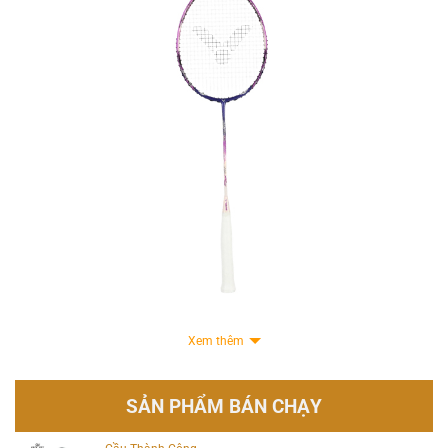
Xem thêm
Vợt cầu lông Victor AURASPEED 99 (Giải vô địch cầu lông châu Á 2026)
Ngay khi xuất hiện tại hệ thống QVBadminton,
Victor Auraspeed 99
nhanh
SẢN PHẨM BÁN CHẠY
chóng trở thành tâm điểm nhờ sự nâng cấp toàn diện về công nghệ. Nổi bật
nhất là vật liệu
Nano Aerogel
giúp giảm trọng lượng nhưng vẫn đảm bảo độ