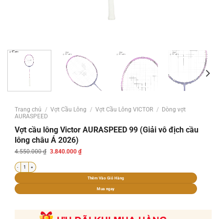
Trang chủ
/
Vợt Cầu Lông
/
Vợt Cầu Lông VICTOR
/
Dòng vợt
AURASPEED
Vợt cầu lông Victor AURASPEED 99 (Giải vô địch cầu
lông châu Á 2026)
Giá
Giá
4.550.000
₫
3.840.000
₫
gốc
hiện
là:
tại
Vợt cầu lông Victor AURASPEED 99 (Giải vô địch cầu lông châu Á 2026) số lượng
4.550.000 ₫.
là:
3.840.000 ₫.
Thêm Vào Giỏ Hàng
Mua ngay