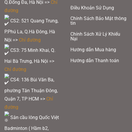
Q.Đống Đa, Hà Nội =>
Chỉ
Vật liệu khung:
High Resilience Modulus Graphite + Metallic Carbon Fiber +
Điều Khoản Sử Dụng
đường
Nano Aerogel + Nano Fortify TR++ + Hard Cored Technology
Chính Sách Bảo Mật thông
Vật liệu trục:
High Resilience Modulus Graphite + Metallic Carbon Fiber +
CS2: 521 Quang Trung,
tin
Pyrofil + 6.8 Shaft
P.Phú La, Q.Hà Đông, Hà
Sức căng tối đa:
≤ 31 lbs (~14kg)
Chính Sách Xử Lý Khiếu
Nại
Chiều dài vợt:
675 mm
Nội =>
Chỉ đường
3. Các công nghệ được áp dụng trên vợt Victor DriveX 12 ZSW
Hướng dẫn Mua hàng
CS3: 75 Minh Khai, Q.
Chính Hãng 2025
Hướng dẫn Thanh toán
Hai Bà Trưng, Hà Nội =>
PYROFIL:
Sợi carbon PYROFIL và vật liệu tổng hợp của nó là những vật liệu
hiệu suất cao tiên tiến từ Nhật Bản. Đặc tính của các liên kết cường độ cao
Chỉ đường
siêu nhẹ mang đến cho vợt khả năng hấp thụ sốc tuyệt vời và tăng cường
khả năng kiểm soát.
CS4: 136 Bùi Văn Ba,
phường Tân Thuận Đông,
Xem thêm:
Danh Sách Đội Tuyển Cầu Lông Việt Nam Dự SEA Games
Quận 7, TP HCM
=>
Chỉ
2025: Bất Ngờ Thiếu Cặp Đôi Số 1
đường
Sân cầu lông Quốc Việt
Badminton ( Hầm b2,