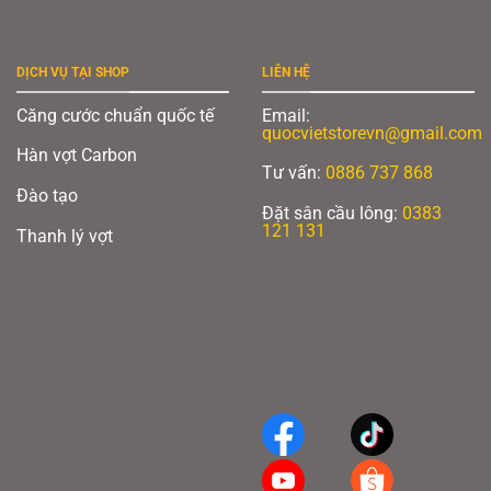
DỊCH VỤ TẠI SHOP
LIÊN HỆ
Căng cước chuẩn quốc tế
Email:
quocvietstorevn@gmail.com
Hàn vợt Carbon
Tư vấn:
0886 737 868
Đào tạo
Đặt sân cầu lông:
0383
121 131
Thanh lý vợt