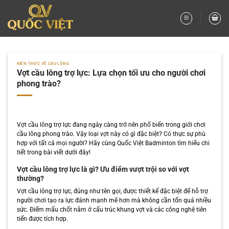
Bỏ
qua
nội
dung
KIẾN THỨC VỀ CẦU LÔNG
Vợt cầu lông trợ lực: Lựa chọn tối ưu cho người chơi
phong trào?
Vợt cầu lông trợ lực đang ngày càng trở nên phổ biến trong giới chơi
cầu lông phong trào. Vậy loại vợt này có gì đặc biệt? Có thực sự phù
hợp với tất cả mọi người? Hãy cùng Quốc Việt Badminton tìm hiểu chi
tiết trong bài viết dưới đây!
Vợt cầu lông trợ lực là gì? Ưu điểm vượt trội so với vợt
thường?
Vợt cầu lông trợ lực, đúng như tên gọi, được thiết kế đặc biệt để hỗ trợ
người chơi tạo ra lực đánh mạnh mẽ hơn mà không cần tốn quá nhiều
sức. Điểm mấu chốt nằm ở cấu trúc khung vợt và các công nghệ tiên
tiến được tích hợp.