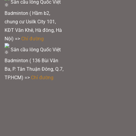
Sân cầu lông Quốc Việt
Badminton ( Hầm b2,
chung cư Usilk City 101,
KĐT Văn Khê, Hà đông, Hà
Nội) =>
Chỉ đường
Sân cầu lông Quốc Việt
Badminton ( 136 Bùi Văn
Ba, P. Tân Thuận Đông, Q.7,
TP.HCM) =>
Chỉ đường