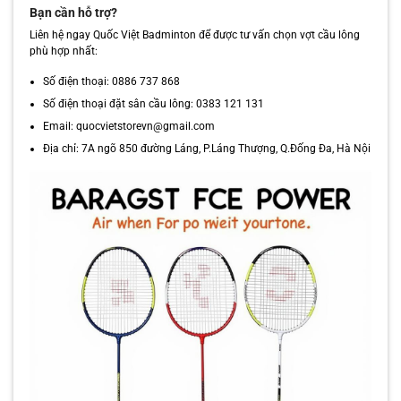
Bạn cần hỗ trợ?
Liên hệ ngay Quốc Việt Badminton để được tư vấn chọn vợt cầu lông
phù hợp nhất:
Số điện thoại: 0886 737 868
Số điện thoại đặt sân cầu lông: 0383 121 131
Email: quocvietstorevn@gmail.com
Địa chỉ: 7A ngõ 850 đường Láng, P.Láng Thượng, Q.Đống Đa, Hà Nội