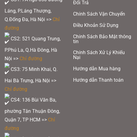
Đổi Trả
Láng, P.Láng Thượng,
Chính Sách Vận Chuyển
Q.Đống Đa, Hà Nội =>
Chỉ
Điều Khoản Sử Dụng
đường
Chính Sách Bảo Mật thông
CS2: 521 Quang Trung,
tin
P.Phú La, Q.Hà Đông, Hà
Chính Sách Xử Lý Khiếu
Nại
Nội =>
Chỉ đường
Hướng dẫn Mua hàng
CS3: 75 Minh Khai, Q.
Hướng dẫn Thanh toán
Hai Bà Trưng, Hà Nội =>
Chỉ đường
CS4: 136 Bùi Văn Ba,
phường Tân Thuận Đông,
Quận 7, TP HCM
=>
Chỉ
đường