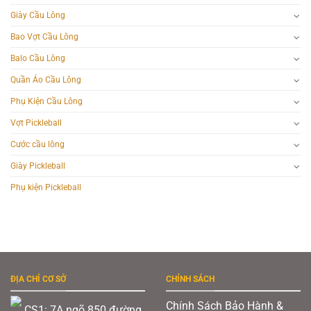
Giày Cầu Lông
Bao Vợt Cầu Lông
Balo Cầu Lông
Quần Áo Cầu Lông
Phụ Kiện Cầu Lông
Vợt Pickleball
Cước cầu lông
Giày Pickleball
Phụ kiện Pickleball
ĐỊA CHỈ CƠ SỞ
CHÍNH SÁCH
Chính Sách Bảo Hành &
CS1: 7A ngõ 850 đường