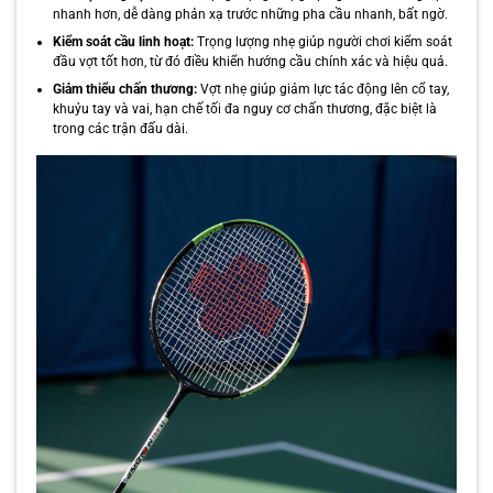
nhanh hơn, dễ dàng phản xạ trước những pha cầu nhanh, bất ngờ.
Kiểm soát cầu linh hoạt:
Trọng lượng nhẹ giúp người chơi kiểm soát
đầu vợt tốt hơn, từ đó điều khiển hướng cầu chính xác và hiệu quả.
Giảm thiểu chấn thương:
Vợt nhẹ giúp giảm lực tác động lên cổ tay,
khuỷu tay và vai, hạn chế tối đa nguy cơ chấn thương, đặc biệt là
trong các trận đấu dài.