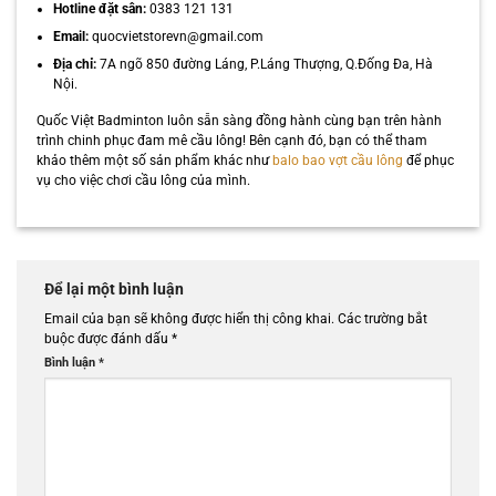
Hotline đặt sân:
0383 121 131
Email:
quocvietstorevn@gmail.com
Địa chỉ:
7A ngõ 850 đường Láng, P.Láng Thượng, Q.Đống Đa, Hà
Nội.
Quốc Việt Badminton luôn sẵn sàng đồng hành cùng bạn trên hành
trình chinh phục đam mê cầu lông! Bên cạnh đó, bạn có thể tham
khảo thêm một số sản phẩm khác như
balo bao vợt cầu lông
để phục
vụ cho việc chơi cầu lông của mình.
Để lại một bình luận
Email của bạn sẽ không được hiển thị công khai.
Các trường bắt
buộc được đánh dấu
*
Bình luận
*