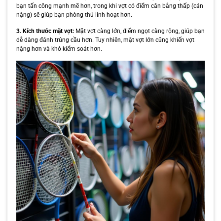
bạn tấn công mạnh mẽ hơn, trong khi vợt có điểm cân bằng thấp (cán
nặng) sẽ giúp bạn phòng thủ linh hoạt hơn.
3. Kích thước mặt vợt:
Mặt vợt càng lớn, điểm ngọt càng rộng, giúp bạn
dễ dàng đánh trúng cầu hơn. Tuy nhiên, mặt vợt lớn cũng khiến vợt
nặng hơn và khó kiểm soát hơn.