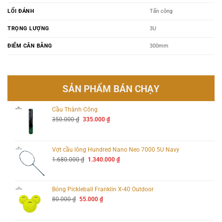
LỐI ĐÁNH
Tấn công
TRỌNG LƯỢNG
3U
ĐIỂM CÂN BẰNG
300mm
SẢN PHẨM BÁN CHẠY
Cầu Thành Công
Giá
Giá
350.000
₫
335.000
₫
gốc
hiện
là:
tại
350.000 ₫.
là:
335.000 ₫.
Vợt cầu lông Hundred Nano Neo 7000 5U Navy
Giá
Giá
1.680.000
₫
1.340.000
₫
gốc
hiện
là:
tại
1.680.000 ₫.
là:
1.340.000 ₫.
Bóng Pickleball Franklin X-40 Outdoor
Giá
Giá
80.000
₫
55.000
₫
gốc
hiện
là:
tại
80.000 ₫.
là: