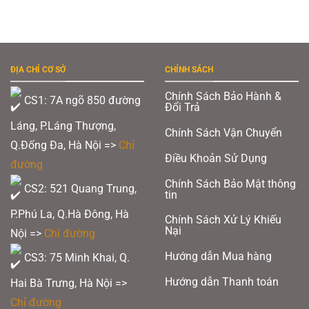
ĐỊA CHỈ CƠ SỞ
CHÍNH SÁCH
Chính Sách Bảo Hành &
CS1: 7A ngõ 850 đường
Đổi Trả
Láng, P.Láng Thượng,
Chính Sách Vận Chuyển
Q.Đống Đa, Hà Nội =>
Chỉ
Điều Khoản Sử Dụng
đường
Chính Sách Bảo Mật thông
CS2: 521 Quang Trung,
tin
P.Phú La, Q.Hà Đông, Hà
Chính Sách Xử Lý Khiếu
Nại
Nội =>
Chỉ đường
Hướng dẫn Mua hàng
CS3: 75 Minh Khai, Q.
Hướng dẫn Thanh toán
Hai Bà Trưng, Hà Nội =>
Chỉ đường