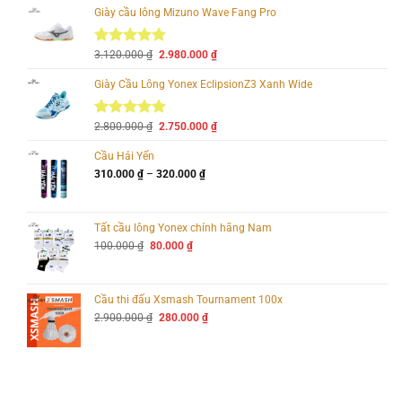
55.000 ₫.
Giày cầu lông Mizuno Wave Fang Pro
Giá
Giá
5.00
2
3.120.000
trên 5
₫
2.980.000
₫
gốc
hiện
dựa trên
là:
tại
đánh giá
Giày Cầu Lông Yonex EclipsionZ3 Xanh Wide
3.120.000 ₫.
là:
2.980.000 ₫.
Giá
Giá
5.00
7
2.800.000
trên 5
₫
2.750.000
₫
gốc
hiện
dựa trên
là:
tại
đánh giá
Cầu Hải Yến
2.800.000 ₫.
là:
Khoảng
310.000
₫
–
320.000
₫
2.750.000 ₫.
giá:
từ
310.000 ₫
đến
Tất cầu lông Yonex chính hãng Nam
320.000 ₫
Giá
Giá
100.000
₫
80.000
₫
gốc
hiện
là:
tại
100.000 ₫.
là:
80.000 ₫.
Cầu thi đấu Xsmash Tournament 100x
Giá
Giá
2.900.000
₫
280.000
₫
gốc
hiện
là:
tại
2.900.000 ₫.
là:
280.000 ₫.