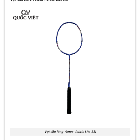
Vợt cầu lông Yonex Voltric Lite 35i