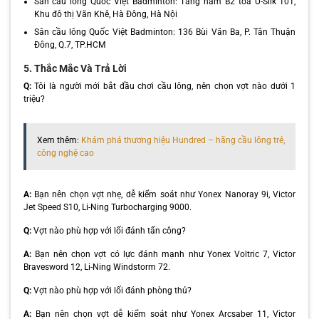
Sân cầu lông Quốc Việt Badminton: Tầng hầm B2 toà U-Silk 101,
Khu đô thị Văn Khê, Hà Đông, Hà Nội
Sân cầu lông Quốc Việt Badminton: 136 Bùi Văn Ba, P. Tân Thuận
Đông, Q.7, TP.HCM
5. Thắc Mắc Và Trả Lời
Q:
Tôi là người mới bắt đầu chơi cầu lông, nên chọn vợt nào dưới 1
triệu?
Xem thêm:
Khám phá thương hiệu Hundred – hãng cầu lông trẻ,
công nghệ cao
A:
Bạn nên chọn vợt nhẹ, dễ kiểm soát như Yonex Nanoray 9i, Victor
Jet Speed S10, Li-Ning Turbocharging 9000.
Q:
Vợt nào phù hợp với lối đánh tấn công?
A:
Bạn nên chọn vợt có lực đánh mạnh như Yonex Voltric 7, Victor
Bravesword 12, Li-Ning Windstorm 72.
Q:
Vợt nào phù hợp với lối đánh phòng thủ?
A:
Bạn nên chọn vợt dễ kiểm soát như Yonex Arcsaber 11, Victor