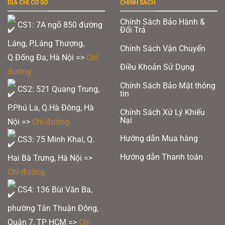
ĐỊA CHỈ CƠ SỞ
CHÍNH SÁCH
Chính Sách Bảo Hành &
CS1: 7A ngõ 850 đường
Đổi Trả
Láng, P.Láng Thượng,
Chính Sách Vận Chuyển
Q.Đống Đa, Hà Nội =>
Chỉ
Điều Khoản Sử Dụng
đường
Chính Sách Bảo Mật thông
CS2: 521 Quang Trung,
tin
P.Phú La, Q.Hà Đông, Hà
Chính Sách Xử Lý Khiếu
Nại
Nội =>
Chỉ đường
Hướng dẫn Mua hàng
CS3: 75 Minh Khai, Q.
Hướng dẫn Thanh toán
Hai Bà Trưng, Hà Nội =>
Chỉ đường
CS4: 136 Bùi Văn Ba,
phường Tân Thuận Đông,
Quận 7, TP HCM
=>
Chỉ