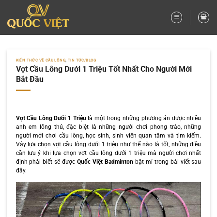
Bỏ
qua
nội
dung
KIẾN THỨC VỀ CẦU LÔNG
,
TIN TỨC/BLOG
Vợt Cầu Lông Dưới 1 Triệu Tốt Nhất Cho Người Mới
Bắt Đầu
Vợt Cầu Lông Dưới 1 Triệu
là một trong những phương án được nhiều
anh em lông thủ, đặc biệt là những người chơi phong trào, những
người mới chơi cầu lông, học sinh, sinh viên quan tâm và tìm kiếm.
Vậy lựa chọn vợt cầu lông dưới 1 triệu như thế nào là tốt, những điều
cần lưu ý khi lựa chọn vợt cầu lông dưới 1 triệu mà người chơi nhất
định phải biết sẽ được
Quốc Việt Badminton
bật mí trong bài viết sau
đây.