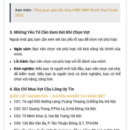
Xem thêm:
Tổng quan giải cầu lông HSBC BWF World Tour Finals
2025
3. Những Yếu Tố Cần Xem Xét Khi Chọn Vợt
Ngoài mức giá, bạn cần xem xét các yếu tố sau để chọn vợt phù hợp:
Ngân sách:
Bạn nên chọn vợt phù hợp với khả năng tài chính của
mình.
Lối đánh:
Bạn nên chọn vợt phù hợp với lối đánh của mình.
Kinh nghiệm:
Nếu bạn là người mới bắt đầu, bạn nên chọn vợt nhẹ,
dễ kiểm soát. Nếu bạn là người chơi có kinh nghiệm, bạn có thể
chọn vợt nặng, cứng hơn.
4. Địa Chỉ Mua Vợt Cầu Lông Uy Tín
QUỐC VIỆT BADMINTON – CHUYÊN NGHIỆP, TẠO KHÁC BIỆT
CS1: 7A ngõ 850 đường Láng, P.Láng Thượng, Q.Đống Đa, Hà Nội
CS2: 521 Quang Trung, P.Phú La, Q.Hà Đông, Hà Nội
CS3: 75 Minh Khai, Q. Hai Bà Trưng, Hà Nội
CS4: 136 Bùi Văn Ba, P. Tân Thuận Đông, Q.7, TP.HCM