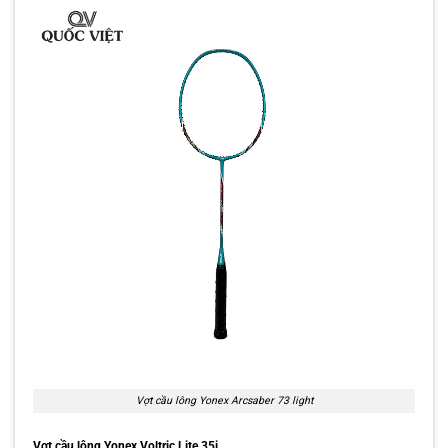
Vợt cầu lông Yonex Arcsaber 73 light
Vợt cầu lông Yonex Voltric Lite 35i