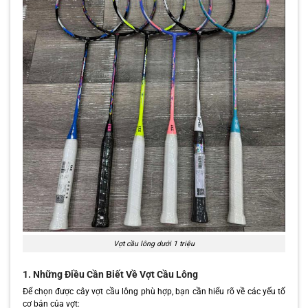
Vợt cầu lông dưới 1 triệu
1. Những Điều Cần Biết Về Vợt Cầu Lông
Để chọn được cây vợt cầu lông phù hợp, bạn cần hiểu rõ về các yếu tố
cơ bản của vợt: