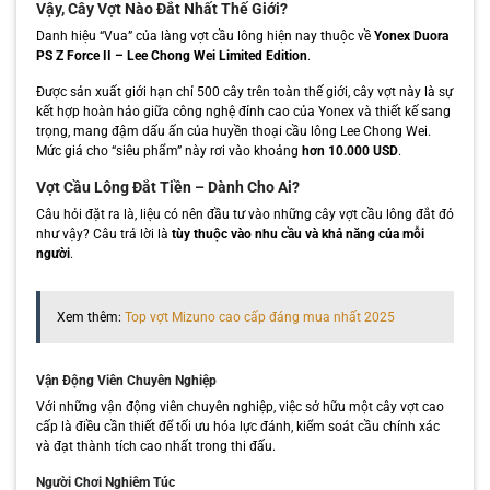
Vậy, Cây Vợt Nào Đắt Nhất Thế Giới?
Danh hiệu “Vua” của làng vợt cầu lông hiện nay thuộc về
Yonex Duora
PS Z Force II – Lee Chong Wei Limited Edition
.
Được sản xuất giới hạn chỉ 500 cây trên toàn thế giới, cây vợt này là sự
kết hợp hoàn hảo giữa công nghệ đỉnh cao của Yonex và thiết kế sang
trọng, mang đậm dấu ấn của huyền thoại cầu lông Lee Chong Wei.
Mức giá cho “siêu phẩm” này rơi vào khoảng
hơn 10.000 USD
.
Vợt Cầu Lông Đắt Tiền – Dành Cho Ai?
Câu hỏi đặt ra là, liệu có nên đầu tư vào những cây vợt cầu lông đắt đỏ
như vậy? Câu trả lời là
tùy thuộc vào nhu cầu và khả năng của mỗi
người
.
Xem thêm:
Top vợt Mizuno cao cấp đáng mua nhất 2025
Vận Động Viên Chuyên Nghiệp
Với những vận động viên chuyên nghiệp, việc sở hữu một cây vợt cao
cấp là điều cần thiết để tối ưu hóa lực đánh, kiểm soát cầu chính xác
và đạt thành tích cao nhất trong thi đấu.
Người Chơi Nghiêm Túc