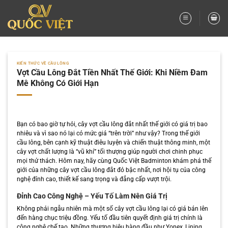
Bỏ
qua
nội
dung
KIẾN THỨC VỀ CẦU LÔNG
Vợt Cầu Lông Đắt Tiền Nhất Thế Giới: Khi Niềm Đam
Mê Không Có Giới Hạn
Bạn có bao giờ tự hỏi, cây vợt cầu lông đắt nhất thế giới có giá trị bao
nhiêu và vì sao nó lại có mức giá “trên trời” như vậy? Trong thế giới
cầu lông, bên cạnh kỹ thuật điêu luyện và chiến thuật thông minh, một
cây vợt chất lượng là “vũ khí” tối thượng giúp người chơi chinh phục
mọi thử thách. Hôm nay, hãy cùng Quốc Việt Badminton khám phá thế
giới của những cây vợt cầu lông đắt đỏ bậc nhất, nơi hội tụ của công
nghệ đỉnh cao, thiết kế sang trọng và đẳng cấp vượt trội.
Đỉnh Cao Công Nghệ – Yếu Tố Làm Nên Giá Trị
Không phải ngẫu nhiên mà một số cây vợt cầu lông lại có giá bán lên
đến hàng chục triệu đồng. Yếu tố đầu tiên quyết định giá trị chính là
công nghệ chế tạo. Những thương hiệu hàng đầu như Yonex, Lining,