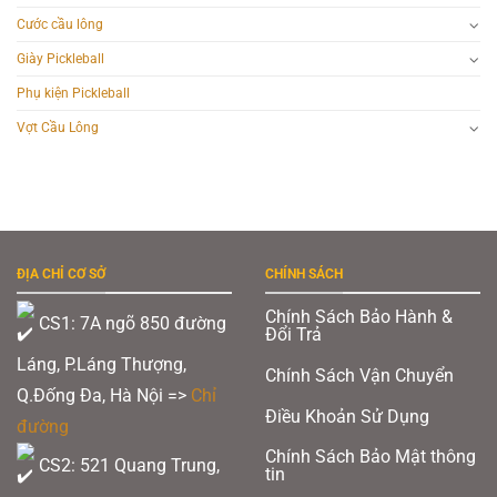
Cước cầu lông
Giày Pickleball
Phụ kiện Pickleball
Vợt Cầu Lông
ĐỊA CHỈ CƠ SỞ
CHÍNH SÁCH
Chính Sách Bảo Hành &
CS1: 7A ngõ 850 đường
Đổi Trả
Láng, P.Láng Thượng,
Chính Sách Vận Chuyển
Q.Đống Đa, Hà Nội =>
Chỉ
Điều Khoản Sử Dụng
đường
Chính Sách Bảo Mật thông
CS2: 521 Quang Trung,
tin