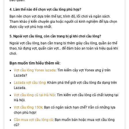
bảo quản.
4. Làm thế nào để chọn vợt cầu lông phù hợp?
Bạn nên chọn vợt dựa trên thể lực, trình độ, lối chơi và ngân sách.
Tham khảo ý kiến chuyên gia hoặc người có kinh nghiệm để lựa chọn
được cây vợt phù hợp nhất.
5. Ngoài vợt cầu lông, còn cần trang bị gì khi chơi cầu lông?
Ngoài vợt cầu lông, bạn cần trang bị thêm giày cầu lông, quần áo thể
thao, túi đựng vợt, quấn cán vợt… để đảm bảo an toàn và hiệu quả khi
chơi.
Bạn muốn tìm hiểu thêm về:
Vợt cầu lông Yonex lazada
: Tìm kiếm cây vợt Yonex ưng ý trên
Lazada?
Lazada vợt cầu lông
: Khám phá thế giới vợt cầu lông đa dạng trên
Lazada.
Vợt cầu lông cũ tại Hà Nội
: Tìm kiếm vợt cầu lông cũ chất lượng tại
Hà Nội.
Vợt cầu lông 150k
: Bạn có ngân sách hạn chế? Vẫn có những lựa
chọn phù hợp!
Cần mua vợt cầu lông cũ
: Bạn muốn bán hoặc mua vợt cầu lông
cũ?