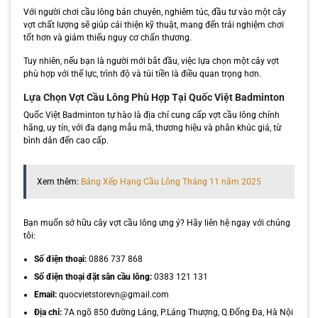
Với người chơi cầu lông bán chuyên, nghiêm túc, đầu tư vào một cây
vợt chất lượng sẽ giúp cải thiện kỹ thuật, mang đến trải nghiệm chơi
tốt hơn và giảm thiểu nguy cơ chấn thương.
Tuy nhiên, nếu bạn là người mới bắt đầu, việc lựa chọn một cây vợt
phù hợp với thể lực, trình độ và túi tiền là điều quan trọng hơn.
Lựa Chọn Vợt Cầu Lông Phù Hợp Tại Quốc Việt Badminton
Quốc Việt Badminton tự hào là địa chỉ cung cấp vợt cầu lông chính
hãng, uy tín, với đa dạng mẫu mã, thương hiệu và phân khúc giá, từ
bình dân đến cao cấp.
Xem thêm:
Bảng Xếp Hạng Cầu Lông Tháng 11 năm 2025
Bạn muốn sở hữu cây vợt cầu lông ưng ý? Hãy liên hệ ngay với chúng
tôi:
Số điện thoại:
0886 737 868
Số điện thoại đặt sân cầu lông:
0383 121 131
Email:
quocvietstorevn@gmail.com
Địa chỉ:
7A ngõ 850 đường Láng, P.Láng Thượng, Q.Đống Đa, Hà Nội