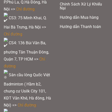
P.Phú La, Q.Hà Đông, Hà
Chính Sách Xử Lý Khiếu
Nại
Nội =>
Chỉ đường
Hướng dẫn Mua hàng
CS3: 75 Minh Khai, Q.
Hướng dẫn Thanh toán
Hai Bà Trưng, Hà Nội =>
Chỉ đường
CS4: 136 Bùi Văn Ba,
phường Tân Thuận Đông,
Quận 7, TP HCM
=>
Chỉ
đường
Sân cầu lông Quốc Việt
Badminton ( Hầm b2,
chung cư Usilk City 101,
KĐT Văn Khê, Hà đông, Hà
Nội) =>
Chỉ đường