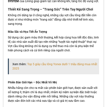
SYSTEM
của Lining giúp giảm lực cản không khí, tăng tốc độ vung vợt.
Thiết Kế Sang Trọng – “Trang Sức” Trên Tay Người Chơi
Không chỉ dừng lại ở công nghệ, những cây vợt cầu lông đắt tiền còn
được ví như những món “trang sức” đẳng cấp nhờ thiết kế tinh xảo,
sang trọng.
Màu Sắc và Họa Tiết Ấn Tượng
Sử dụng các gam màu thời thượng, kết hợp cùng họa tiết độc đáo, tinh
tế, các nhà sản xuất đã tạo nên những “tuyệt tác nghệ thuật” thực sự.
Vợt cầu lông không chỉ là dụng cụ thể thao mà còn là phụ kiện thể
hiện phong cách và cá tính riêng của người chơi.
Xem thêm:
Top 5 giày cầu lông Yonex dưới 1 triệu đáng mua nhất
2025
Phiên Bản Giới Hạn – Độc Nhất Vô Nhị
Nhiều hãng còn cho ra mắt các phiên bản giới hạn, được sản xuất với
số lượng ít, thậm chí là duy nhất, nhằm kỷ niệm sự kiện đặc biệt hoặc
dành riêng cho vận động viên nổi tiếng. Những cây vợt này thường
được săn đón bởi các nhà sưu tập và có giá trị sưu tầm cao.