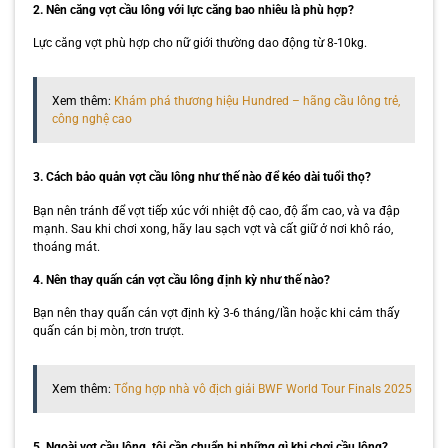
2. Nên căng vợt cầu lông với lực căng bao nhiêu là phù hợp?
Lực căng vợt phù hợp cho nữ giới thường dao động từ 8-10kg.
Xem thêm:
Khám phá thương hiệu Hundred – hãng cầu lông trẻ,
công nghệ cao
3. Cách bảo quản vợt cầu lông như thế nào để kéo dài tuổi thọ?
Bạn nên tránh để vợt tiếp xúc với nhiệt độ cao, độ ẩm cao, và va đập
mạnh. Sau khi chơi xong, hãy lau sạch vợt và cất giữ ở nơi khô ráo,
thoáng mát.
4. Nên thay quấn cán vợt cầu lông định kỳ như thế nào?
Bạn nên thay quấn cán vợt định kỳ 3-6 tháng/lần hoặc khi cảm thấy
quấn cán bị mòn, trơn trượt.
Xem thêm:
Tổng hợp nhà vô địch giải BWF World Tour Finals 2025
5. Ngoài vợt cầu lông, tôi cần chuẩn bị những gì khi chơi cầu lông?