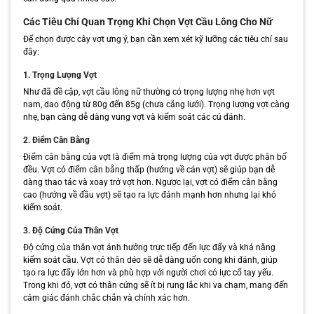
Các Tiêu Chí Quan Trọng Khi Chọn Vợt Cầu Lông Cho Nữ
Để chọn được cây vợt ưng ý, bạn cần xem xét kỹ lưỡng các tiêu chí sau
đây:
1. Trọng Lượng Vợt
Như đã đề cập, vợt cầu lông nữ thường có trọng lượng nhẹ hơn vợt
nam, dao động từ 80g đến 85g (chưa căng lưới). Trọng lượng vợt càng
nhẹ, bạn càng dễ dàng vung vợt và kiểm soát các cú đánh.
2. Điểm Cân Bằng
Điểm cân bằng của vợt là điểm mà trọng lượng của vợt được phân bố
đều. Vợt có điểm cân bằng thấp (hướng về cán vợt) sẽ giúp bạn dễ
dàng thao tác và xoay trở vợt hơn. Ngược lại, vợt có điểm cân bằng
cao (hướng về đầu vợt) sẽ tạo ra lực đánh mạnh hơn nhưng lại khó
kiểm soát.
3. Độ Cứng Của Thân Vợt
Độ cứng của thân vợt ảnh hưởng trực tiếp đến lực đẩy và khả năng
kiểm soát cầu. Vợt có thân dẻo sẽ dễ dàng uốn cong khi đánh, giúp
tạo ra lực đẩy lớn hơn và phù hợp với người chơi có lực cổ tay yếu.
Trong khi đó, vợt có thân cứng sẽ ít bị rung lắc khi va chạm, mang đến
cảm giác đánh chắc chắn và chính xác hơn.