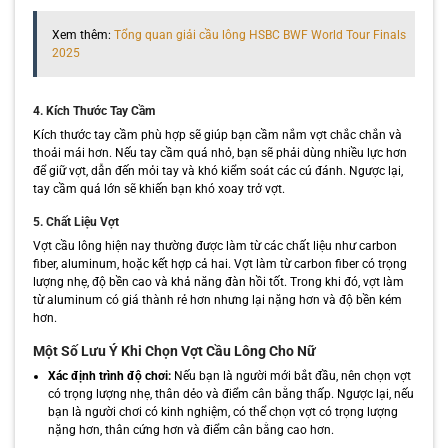
Xem thêm:
Tổng quan giải cầu lông HSBC BWF World Tour Finals
2025
4. Kích Thước Tay Cầm
Kích thước tay cầm phù hợp sẽ giúp bạn cầm nắm vợt chắc chắn và
thoải mái hơn. Nếu tay cầm quá nhỏ, bạn sẽ phải dùng nhiều lực hơn
để giữ vợt, dẫn đến mỏi tay và khó kiểm soát các cú đánh. Ngược lại,
tay cầm quá lớn sẽ khiến bạn khó xoay trở vợt.
5. Chất Liệu Vợt
Vợt cầu lông hiện nay thường được làm từ các chất liệu như carbon
fiber, aluminum, hoặc kết hợp cả hai. Vợt làm từ carbon fiber có trọng
lượng nhẹ, độ bền cao và khả năng đàn hồi tốt. Trong khi đó, vợt làm
từ aluminum có giá thành rẻ hơn nhưng lại nặng hơn và độ bền kém
hơn.
Một Số Lưu Ý Khi Chọn Vợt Cầu Lông Cho Nữ
Xác định trình độ chơi:
Nếu bạn là người mới bắt đầu, nên chọn vợt
có trọng lượng nhẹ, thân dẻo và điểm cân bằng thấp. Ngược lại, nếu
bạn là người chơi có kinh nghiệm, có thể chọn vợt có trọng lượng
nặng hơn, thân cứng hơn và điểm cân bằng cao hơn.