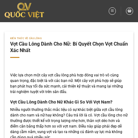
Bỏ
qua
nội
dung
KIẾN THỨC VỀ CẦU LÔNG
Vợt Cầu Lông Dành Cho Nữ: Bí Quyết Chọn Vợt Chuẩn
Xác Nhất
Việc lựa chọn một cây vợt cầu lông phù hợp đóng vai trò vô cùng
quan trọng, đặc biệt là với các bạn nữ. Một cây vợt phù hợp sẽ giúp
bạn phát huy tối đa sức mạnh, cải thiện kỹ thuật và mang lại những
trải nghiệm tuyệt vời trên sân đấu.
Vợt Cầu Lông Dành Cho Nữ Khác Gì So Với Vợt Nam?
Nhiều người thường thắc mắc liệu có sự khác biệt giữa vợt cầu lông
dành cho nam và nữ hay không? Câu trả lời là có. Vợt cầu lông cho nữ
thường được thiết kế với trọng lượng nhẹ hơn, thân vợt dẻo hơn và
điểm cân bằng thấp hơn so với vợt nam. Điều này giúp phái đẹp dễ
dàng cầm nắm, vung vợt và tạo ra những cú đánh uy lực mà không
cần dùng quá nhiều sức.