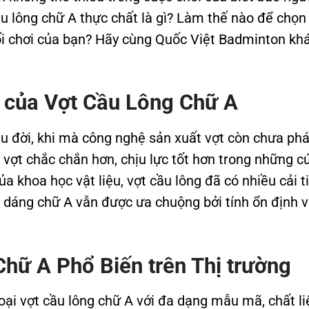
ầu lông chữ A thực chất là gì? Làm thế nào để chọn
lối chơi của bạn? Hãy cùng Quốc Việt Badminton k
n của Vợt Cầu Lông Chữ A
âu đời, khi mà công nghệ sản xuất vợt còn chưa phá
 vợt chắc chắn hơn, chịu lực tốt hơn trong những c
a khoa học vật liệu, vợt cầu lông đã có nhiều cải t
iểu dáng chữ A vẫn được ưa chuộng bởi tính ổn định 
hữ A Phổ Biến trên Thị trường
 loại vợt cầu lông chữ A với đa dạng mẫu mã, chất li