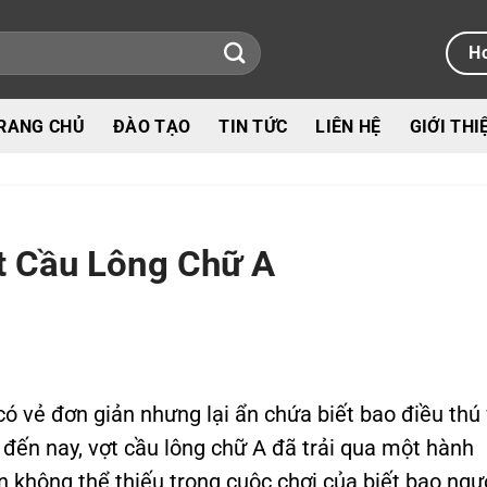
Ho
RANG CHỦ
ĐÀO TẠO
TIN TỨC
LIÊN HỆ
GIỚI THI
t Cầu Lông Chữ A
ó vẻ đơn giản nhưng lại ẩn chứa biết bao điều thú 
đến nay, vợt cầu lông chữ A đã trải qua một hành
ần không thể thiếu trong cuộc chơi của biết bao ngư