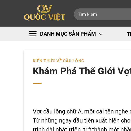
Bỏ
Tìm
qua
kiếm:
nội
dung
DANH MỤC SẢN PHẨM
T
KIẾN THỨC VỀ CẦU LÔNG
Khám Phá Thế Giới Vợ
Vợt cầu lông chữ A, một cái tên nghe c
Từ những ngày đầu tiên xuất hiện cho 
trình dài phát triển, trở thành một ph