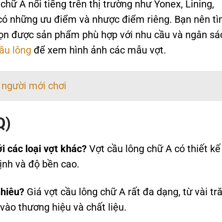
chữ A nổi tiếng trên thị trường như Yonex, Lining,
 có những ưu điểm và nhược điểm riêng. Bạn nên t
họn được sản phẩm phù hợp với nhu cầu và ngân sá
ầu lông
để xem hình ảnh các mẫu vợt.
o người mới chơi
Q)
i các loại vợt khác?
Vợt cầu lông chữ A có thiết kế
ịnh và độ bền cao.
nhiêu?
Giá vợt cầu lông chữ A rất đa dạng, từ vài t
 vào thương hiệu và chất liệu.