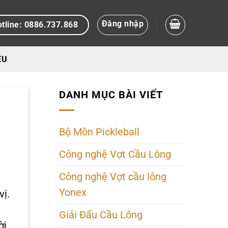
Đăng nhập
tline: 0886.737.868
ỆU
DANH MỤC BÀI VIẾT
Bộ Môn Pickleball
Công nghệ Vợt Cầu Lông
Công nghệ Vợt cầu lông
Yonex
vị.
Giải Đấu Cầu Lông
ời