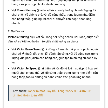
nghiệp lựa chọn, với độ cứng cao, trọng lượng vừa phải, điểm cân
bằng cao, phù hợp cho lối đánh tấn công.
Vợt Yonex Nanoray
() lại là sự lựa chọn lý tưởng cho những người
chơi thiên về phòng thủ, với độ cứng thấp, trọng lượng nhẹ, điểm
cân bằng thấp, giúp người chơi di chuyển linh hoạt, phản ứng
nhanh.
2. Vợt Victor:
Victor
là thương hiệu vợt cầu lông nổi tiếng đến từ Đài Loan, được biết
đến với sự kết hợp hoàn hảo giữa chất lượng và giá cả.
Vợt Victor Brave Sword
() là dòng vợt mạnh mẽ, phù hợp cho người
chơi có kỹ thuật tốt, thích lối đánh tấn công, với độ cứng cao, trọng
lượng vừa phải, điểm cân bằng cao, giúp tạo ra những cú đánh uy
lực.
Vợt Victor JetSpeed
() lại thiên về tốc độ và kiểm soát, phù hợp với
người chơi phòng thủ, với độ cứng thấp, trọng lượng nhẹ, điểm cân
bằng thấp, tạo ra những cú đánh chính xác, phản ứng nhanh.
Xem thêm:
Yonex ra mắt Giày Cầu Lông Yonex SUBAXIA GT1
Limited Hoàn toàn MỚI!