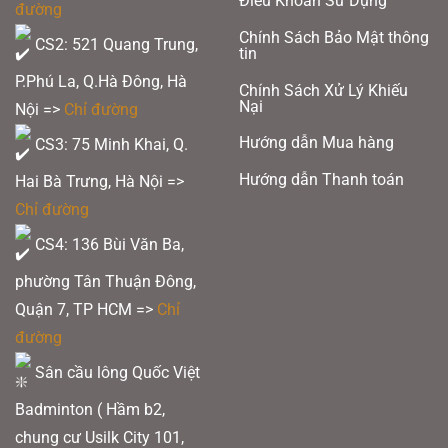
Điều Khoản Sử Dụng
đường
Chính Sách Bảo Mật thông
CS2: 521 Quang Trung,
tin
P.Phú La, Q.Hà Đông, Hà
Chính Sách Xử Lý Khiếu
Nại
Nội =>
Chỉ đường
Hướng dẫn Mua hàng
CS3: 75 Minh Khai, Q.
Hướng dẫn Thanh toán
Hai Bà Trưng, Hà Nội =>
Chỉ đường
CS4: 136 Bùi Văn Ba,
phường Tân Thuận Đông,
Quận 7, TP HCM
=>
Chỉ
đường
Sân cầu lông Quốc Việt
Badminton ( Hầm b2,
chung cư Usilk City 101,