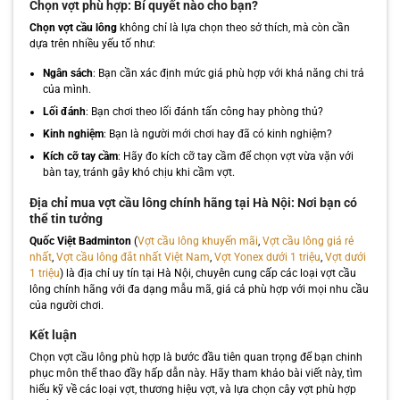
Chọn vợt phù hợp: Bí quyết nào cho bạn?
Chọn vợt cầu lông
không chỉ là lựa chọn theo sở thích, mà còn cần
dựa trên nhiều yếu tố như:
Ngân sách
: Bạn cần xác định mức giá phù hợp với khả năng chi trả
của mình.
Lối đánh
: Bạn chơi theo lối đánh tấn công hay phòng thủ?
Kinh nghiệm
: Bạn là người mới chơi hay đã có kinh nghiệm?
Kích cỡ tay cầm
: Hãy đo kích cỡ tay cầm để chọn vợt vừa vặn với
bàn tay, tránh gây khó chịu khi cầm vợt.
Địa chỉ mua vợt cầu lông chính hãng tại Hà Nội: Nơi bạn có
thể tin tưởng
Quốc Việt Badminton
(
Vợt cầu lông khuyến mãi
,
Vợt cầu lông giá rẻ
nhất
,
Vợt cầu lông đắt nhất Việt Nam
,
Vợt Yonex dưới 1 triệu
,
Vợt dưới
1 triệu
) là địa chỉ uy tín tại Hà Nội, chuyên cung cấp các loại vợt cầu
lông chính hãng với đa dạng mẫu mã, giá cả phù hợp với mọi nhu cầu
của người chơi.
Kết luận
Chọn vợt cầu lông phù hợp là bước đầu tiên quan trọng để bạn chinh
phục môn thể thao đầy hấp dẫn này. Hãy tham khảo bài viết này, tìm
hiểu kỹ về các loại vợt, thương hiệu vợt, và lựa chọn cây vợt phù hợp