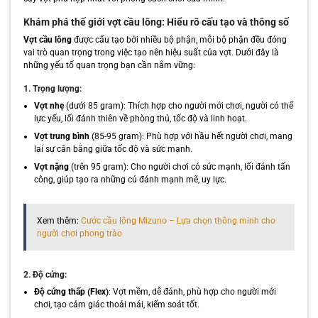
Khám phá thế giới vợt cầu lông: Hiểu rõ cấu tạo và thông số
Vợt cầu lông
được cấu tạo bởi nhiều bộ phận, mỗi bộ phận đều đóng
vai trò quan trọng trong việc tạo nên hiệu suất của vợt. Dưới đây là
những yếu tố quan trọng bạn cần nắm vững:
1. Trọng lượng:
Vợt nhẹ
(dưới 85 gram): Thích hợp cho người mới chơi, người có thể
lực yếu, lối đánh thiên về phòng thủ, tốc độ và linh hoạt.
Vợt trung bình
(85-95 gram): Phù hợp với hầu hết người chơi, mang
lại sự cân bằng giữa tốc độ và sức mạnh.
Vợt nặng
(trên 95 gram): Cho người chơi có sức mạnh, lối đánh tấn
công, giúp tạo ra những cú đánh mạnh mẽ, uy lực.
Xem thêm:
Cước cầu lông Mizuno – Lựa chọn thông minh cho
người chơi phong trào
2. Độ cứng:
Độ cứng thấp (Flex)
: Vợt mềm, dễ đánh, phù hợp cho người mới
chơi, tạo cảm giác thoải mái, kiểm soát tốt.