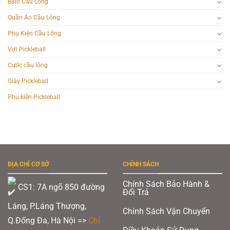
Balo Cầu Lông
Quần Áo Cầu Lông
Phụ Kiện Cầu Lông
Vợt Pickleball
Cước cầu lông
Giày Pickleball
Phụ kiện Pickleball
ĐỊA CHỈ CƠ SỞ
CHÍNH SÁCH
Chính Sách Bảo Hành &
CS1: 7A ngõ 850 đường
Đổi Trả
Láng, P.Láng Thượng,
Chính Sách Vận Chuyển
Q.Đống Đa, Hà Nội =>
Chỉ