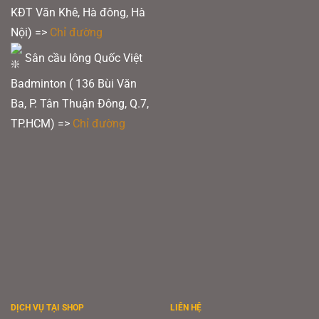
KĐT Văn Khê, Hà đông, Hà
Nội) =>
Chỉ đường
Sân cầu lông Quốc Việt
Badminton ( 136 Bùi Văn
Ba, P. Tân Thuận Đông, Q.7,
TP.HCM) =>
Chỉ đường
DỊCH VỤ TẠI SHOP
LIÊN HỆ