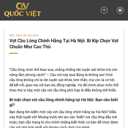
Bỏ
qua
nội
dung
KIẾN THỨC VỀ CẦU LÔNG
Vợt Cầu Lông Chính Hãng Tại Hà Nội: Bí Kíp Chọn Vợt
Chuẩn Như Cao Thủ
“Cầu lông, môn thể thao vua, chẳng những rèn luyện sức khỏe mà còn
nâng tầm phong cách!” – Câu nói này quả đúng là không sai! Chơi
cầu lông không chỉ là rèn luyện sức khỏe, tinh thần, mà còn là cơ hội
để kết nối, giao lưu với bạn bè, đồng nghiệp. Và để chinh phục môn thể
thao thú vị này, một cây vợt cầu lông phù hợp là điều không thể thiếu.
Bí mật chọn vợt cầu lông chính hãng tại Hà Nội: Bạn cần biết
gì?
Bạn đang tìm kiếm một cây vợt cầu lông chính hãng tại Hà Nội? Điều
này thật tuyệt vời! Nhưng trước khi lao vào “biển” vợt cầu lông đầy mê
hoặc, bạn cần trang bị cho mình những kiến thức cơ bản để chọn được
cây vợt phù hợp nhất với phong cách chơi của mình.