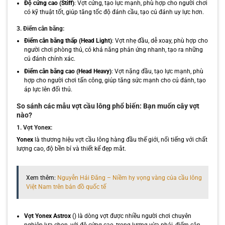
Độ cứng cao (Stiff)
: Vợt cứng, tạo lực mạnh, phù hợp cho người chơi
có kỹ thuật tốt, giúp tăng tốc độ đánh cầu, tạo cú đánh uy lực hơn.
3. Điểm cân bằng:
Điểm cân bằng thấp (Head Light)
: Vợt nhẹ đầu, dễ xoay, phù hợp cho
người chơi phòng thủ, có khả năng phản ứng nhanh, tạo ra những
cú đánh chính xác.
Điểm cân bằng cao (Head Heavy)
: Vợt nặng đầu, tạo lực mạnh, phù
hợp cho người chơi tấn công, giúp tăng sức mạnh cho cú đánh, tạo
áp lực lên đối thủ.
So sánh các mẫu vợt cầu lông phổ biến: Bạn muốn cây vợt
nào?
1. Vợt Yonex:
Yonex
là thương hiệu vợt cầu lông hàng đầu thế giới, nổi tiếng với chất
lượng cao, độ bền bỉ và thiết kế đẹp mắt.
Xem thêm:
Nguyễn Hải Đăng – Niềm hy vọng vàng của cầu lông
Việt Nam trên bản đồ quốc tế
Vợt Yonex Astrox
() là dòng vợt được nhiều người chơi chuyên