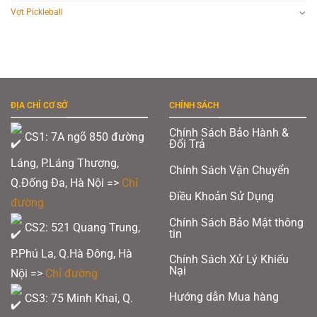
Vợt Pickleball
ĐỊA CHỈ CƠ SỞ
CHÍNH SÁCH
Chính Sách Bảo Hành &
CS1: 7A ngõ 850 đường
Đổi Trả
Láng, P.Láng Thượng,
Chính Sách Vận Chuyển
Q.Đống Đa, Hà Nội =>
Chỉ
Điều Khoản Sử Dụng
đường
Chính Sách Bảo Mật thông
CS2: 521 Quang Trung,
tin
P.Phú La, Q.Hà Đông, Hà
Chính Sách Xử Lý Khiếu
Nại
Nội =>
Chỉ đường
Hướng dẫn Mua hàng
CS3: 75 Minh Khai, Q.