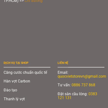
TP.HCM) =>
Chỉ đường
DỊCH VỤ TẠI SHOP
LIÊN HỆ
Căng cước chuẩn quốc tế
Email:
quocvietstorevn@gmail.com
Hàn vợt Carbon
Tư vấn:
0886 737 868
Đào tạo
Đặt sân cầu lông:
0383
121 131
Thanh lý vợt