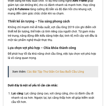
thiện đáng kể hiệu suất chơi. Ví dụ như công nghệ
Aero Frame
giúp
giảm lực cản không khí, cho cú đánh nhanh và mạnh hơn. Hay công
nghệ
X-Fullerene
tăng cường độ bền và độ đàn hồi cho khung vợt,
mang đến cảm giác chắc chắn khi va chạm.
Thiết kế ấn tượng – Tỏa sáng phong cách
Không chỉ mạnh mẽ về hiệu suất, vợt cầu lông 2019 còn ghi điểm với
thiết kế ấn tượng, thể hiện cá tính riêng của người chơi. Từ gam màu
trẻ trung, năng động đến kiểu dáng hiện đại, tinh tế, mỗi cây vợt đều là
một tác phẩm nghệ thuật thực thụ.
Lựa chọn vợt phù hợp – Chìa khóa thành công
Để phát huy tối đa khả năng chơi cầu lông, việc lựa chọn vợt phù hợp
là vô cùng quan trọng.
Xem thêm:
Các Bài Tập Thư Giãn Cơ Sau Buổi Cầu Lông
Dưới đây là một số yếu tố cần cân nhắc:
Lực căng:
Lực căng càng cao, vợt càng cứng, cho cú đánh cầu đi
nhanh và xa hơn. Ngược lại, lực căng thấp hơn sẽ giúp kiểm soát
cầu tốt hơn.