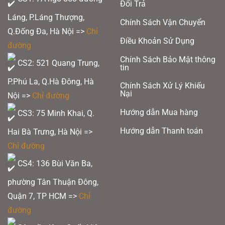
Đổi Trả
Láng, P.Láng Thượng,
Chính Sách Vận Chuyển
Q.Đống Đa, Hà Nội =>
Chỉ
Điều Khoản Sử Dụng
đường
Chính Sách Bảo Mật thông
CS2: 521 Quang Trung,
tin
P.Phú La, Q.Hà Đông, Hà
Chính Sách Xử Lý Khiếu
Nại
Nội =>
Chỉ đường
Hướng dẫn Mua hàng
CS3: 75 Minh Khai, Q.
Hướng dẫn Thanh toán
Hai Bà Trưng, Hà Nội =>
Chỉ đường
CS4: 136 Bùi Văn Ba,
phường Tân Thuận Đông,
Quận 7, TP HCM
=>
Chỉ
đường