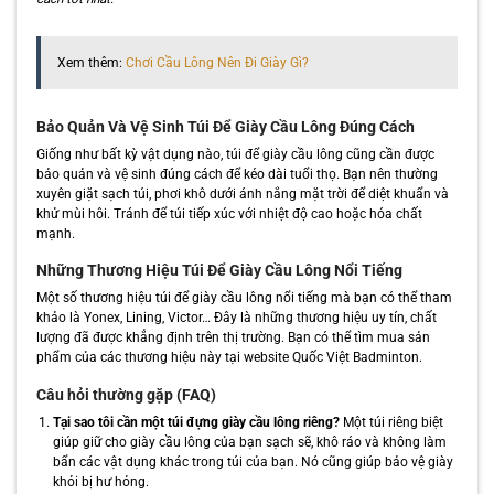
Xem thêm:
Chơi Cầu Lông Nên Đi Giày Gì?
Bảo Quản Và Vệ Sinh Túi Để Giày Cầu Lông Đúng Cách
Giống như bất kỳ vật dụng nào, túi để giày cầu lông cũng cần được
bảo quản và vệ sinh đúng cách để kéo dài tuổi thọ. Bạn nên thường
xuyên giặt sạch túi, phơi khô dưới ánh nắng mặt trời để diệt khuẩn và
khử mùi hôi. Tránh để túi tiếp xúc với nhiệt độ cao hoặc hóa chất
mạnh.
Những Thương Hiệu Túi Để Giày Cầu Lông Nổi Tiếng
Một số thương hiệu túi để giày cầu lông nổi tiếng mà bạn có thể tham
khảo là Yonex, Lining, Victor… Đây là những thương hiệu uy tín, chất
lượng đã được khẳng định trên thị trường. Bạn có thể tìm mua sản
phẩm của các thương hiệu này tại website Quốc Việt Badminton.
Câu hỏi thường gặp (FAQ)
Tại sao tôi cần một túi đựng giày cầu lông riêng?
Một túi riêng biệt
giúp giữ cho giày cầu lông của bạn sạch sẽ, khô ráo và không làm
bẩn các vật dụng khác trong túi của bạn. Nó cũng giúp bảo vệ giày
khỏi bị hư hỏng.