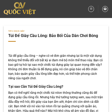
Bỏ
qua
nội
dung
TIPS CHỌN GIÀY
Túi Để Giày Cầu Lông: Bảo Bối Của Dân Chơi Bóng
Túi để giày cầu lông – nghe có vẻ đơn giản nhưng lại là một vật dụng
không thể thiếu đối với bất kỳ ai đam mê bộ môn thể thao này. Bạn có
bao giờ tự hỏi tại sao một chiếc túi đựng giày lại quan trọng đến vậy?
Không chỉ đơn thuần là để đựng giày, nó còn giúp bảo vệ đôi chân
bạn, bảo quản giày cầu lông bền đẹp hơn, và thể hiện phong cách
riêng của người chơi.
Tại sao Cần Túi Để Giày Cầu Lông?
Bạn có thể nghĩ rằng một chiếc túi nilon thông thường cũng đủ để
đựng giày cầu lông rồi. Nhưng hãy thử tưởng tượng xem, sau một trận
đấu đầy mồ hôi, đôi giày của bạn ẩm ướt, thậm chí còn dính cả đất
cát. Bạn nhét vội nó vào túi nilon rồi lại quẳng chung với quần áo,
khăn tắm. Hậu quả thế nào? Mùi hôi khó chịu sẽ ám vào đồ đạc, vi