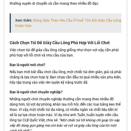
thường xuyên di chuyển và cần mang theo nhiều đồ đạc.
Xem thêm:
Đóng Giày Theo Yêu Cầu Ở Huế: Tìm Đôi Giày Cầu Lông
Hoàn Hảo
Cách Chọn Túi Để Giày Cầu Lông Phù Hợp Với Lối Chơi
Việc chọn túi để giày cầu lông cũng giống như chọn vợt vậy, cần phải
phù hợp với lối chơi và nhu cầu của bạn.
Bạn là người mới chơi?
Nếu bạn mới bắt đầu chơi cầu lông, một chiếc túi đơn giản, giá cả phải
chăng là lựa chọn hợp lý. Bạn chưa cần đầu tư quá nhiều vào phụ kiện,
hãy tập trung vào việc rèn luyện kỹ năng trước đã.
Bạn là người chơi chuyên nghiệp?
Những người chơi chuyên nghiệp thường cần mang theo nhiều đồ
dùng hơn, từ vợt dự phòng, khăn lau mồ hôi, đến các loại băng keo thể
thao. Vì vậy, một chiếc túi đa năng, có nhiều ngăn và chất liệu bền bỉ
sẽ là sự lựa chọn hoàn hảo. Ví dụ như anh Tuấn, huấn luyện viên cầu
lông tại CLB Quốc Việt, chia sẻ:
“Một chiếc túi tốt không chỉ giúp tôi sắp
xếp đồ dùng gọn gàng mà còn bảo vệ vợt và giày cầu lông của tôi một
cách tốt nhất.”