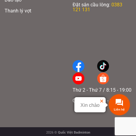
Đặt sân cầu lông:
0383
121 131
Thanh lý vợt
Thứ 2 - Thứ 7 / 8:15 - 19:00
Chủ nhật / 8:15 - 17:00
Xin chào
Liên hệ
2026 ©
Quốc Việt Badminton