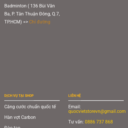
Badminton ( 136 Bùi Văn
Ba, P. Tân Thuận Đông, Q.7,
TP.HCM) =>
Chỉ đường
DỊCH VỤ TẠI SHOP
LIÊN HỆ
Căng cước chuẩn quốc tế
Email:
quocvietstorevn@gmail.com
Hàn vợt Carbon
Tư vấn:
0886 737 868
Đào tạo