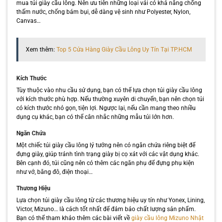
mua túi giày cầu lông. Nên ưu tiên những loại vải có khả năng chống
thấm nước, chống bám bụi, dễ dàng vệ sinh như Polyester, Nylon,
Canvas…
Xem thêm:
Top 5 Cửa Hàng Giày Cầu Lông Uy Tín Tại TP.HCM
Kích Thước
Tùy thuộc vào nhu cầu sử dụng, bạn có thể lựa chọn túi giày cầu lông
với kích thước phù hợp. Nếu thường xuyên di chuyển, bạn nên chọn túi
có kích thước nhỏ gọn, tiện lợi. Ngược lại, nếu cần mang theo nhiều
dụng cụ khác, bạn có thể cân nhắc những mẫu túi lớn hơn.
Ngăn Chứa
Một chiếc túi giày cầu lông lý tưởng nên có ngăn chứa riêng biệt để
đựng giày, giúp tránh tình trạng giày bị cọ xát với các vật dụng khác.
Bên cạnh đó, túi cũng nên có thêm các ngăn phụ để đựng phụ kiện
như vớ, băng đô, điện thoại…
Thương Hiệu
Lựa chọn túi giày cầu lông từ các thương hiệu uy tín như Yonex, Lining,
Victor, Mizuno… là cách tốt nhất để đảm bảo chất lượng sản phẩm.
Bạn có thể tham khảo thêm các bài viết về
giày cầu lông Mizuno Nhật