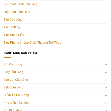
Kỹ Thuật Đánh Cầu Lông
Luật Chơi Cầu Lông
Sân Cầu Lông
Tin tức/Blog
Tips Chọn Giày
Tips Phòng Chống Chấn Thương Thể Thao
DANH MỤC SẢN PHẨM
Vợt Cầu Lông
Giày Cầu Lông
Bao Vợt Cầu Lông
Balo Cầu Lông
Quần Áo Cầu Lông
Phụ Kiện Cầu Lông
Vợt Pickleball