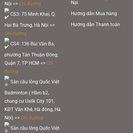
Nại
Nội =>
Chỉ đường
Hướng dẫn Mua hàng
CS3: 75 Minh Khai, Q.
Hướng dẫn Thanh toán
Hai Bà Trưng, Hà Nội =>
Chỉ đường
CS4: 136 Bùi Văn Ba,
phường Tân Thuận Đông,
Quận 7, TP HCM
=>
Chỉ
đường
Sân cầu lông Quốc Việt
Badminton ( Hầm b2,
chung cư Usilk City 101,
KĐT Văn Khê, Hà đông, Hà
Nội) =>
Chỉ đường
Sân cầu lông Quốc Việt