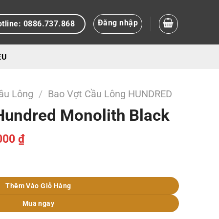
Đăng nhập
tline: 0886.737.868
ỆU
ầu Lông
/
Bao Vợt Cầu Lông HUNDRED
Hundred Monolith Black
Giá
000
₫
hiện
tại
k số lượng
00 ₫.
là:
1.199.000 ₫.
Thêm Vào Giỏ Hàng
Mua ngay