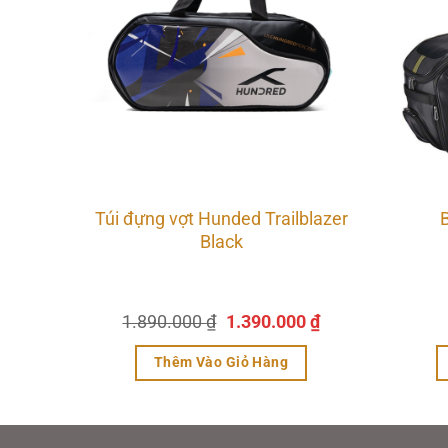
ex
Túi đựng vợt Hunded Trailblazer
Black
Giá
Giá
Giá
₫
1.890.000
₫
1.390.000
₫
hiện
gốc
hiện
tại
là:
tại
Thêm Vào Giỏ Hàng
.
là:
1.890.000 ₫.
là:
450.000 ₫.
1.390.000 ₫.