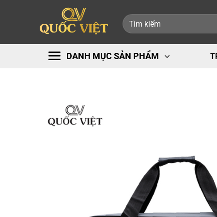
Bỏ
Tìm
qua
kiếm:
nội
dung
DANH MỤC SẢN PHẨM
T