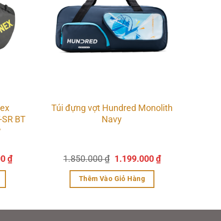
nex
Túi đựng vợt Hundred Monolith
-SR BT
Navy
w
Giá
Giá
Giá
00
₫
1.850.000
₫
1.199.000
₫
hiện
gốc
hiện
tại
là:
tại
Thêm Vào Giỏ Hàng
0 ₫.
là:
1.850.000 ₫.
là:
2.450.000 ₫.
1.199.000 ₫.