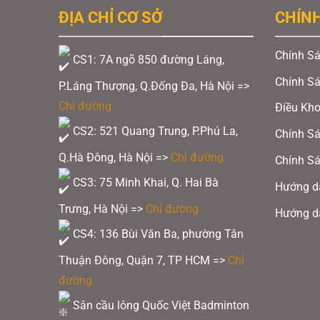
ĐỊA CHỈ CƠ SỞ
CHÍN
Chính Sá
CS1: 7A ngõ 850 đường Láng,
Chính S
P.Láng Thượng, Q.Đống Đa, Hà Nội =>
Chỉ đường
Điều Kh
CS2: 521 Quang Trung, P.Phú La,
Chính Sá
Q.Hà Đông, Hà Nội =>
Chỉ đường
Chính Sá
CS3: 75 Minh Khai, Q. Hai Bà
Hướng d
Trưng, Hà Nội =>
Chỉ đường
Hướng d
CS4: 136 Bùi Văn Ba, phường Tân
Thuận Đông, Quận 7, TP HCM
=>
Chỉ
đường
Sân cầu lông Quốc Việt Badminton