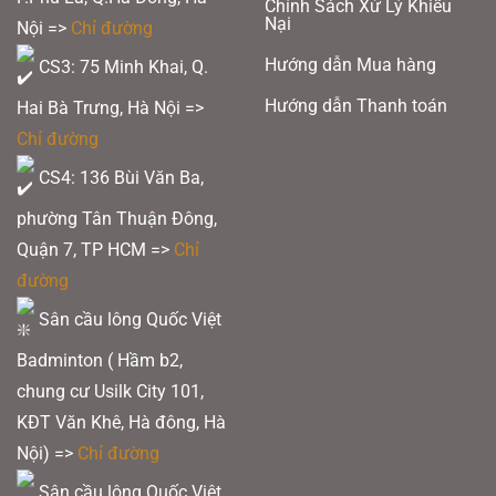
Chính Sách Xử Lý Khiếu
Nại
Nội =>
Chỉ đường
Hướng dẫn Mua hàng
CS3: 75 Minh Khai, Q.
Hướng dẫn Thanh toán
Hai Bà Trưng, Hà Nội =>
Chỉ đường
CS4: 136 Bùi Văn Ba,
phường Tân Thuận Đông,
Quận 7, TP HCM
=>
Chỉ
đường
Sân cầu lông Quốc Việt
Badminton ( Hầm b2,
chung cư Usilk City 101,
KĐT Văn Khê, Hà đông, Hà
Nội) =>
Chỉ đường
Sân cầu lông Quốc Việt