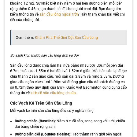
khoảng 12 m2. Sự khác biệt này nằm ở hai bên đường biên, mỗi bên
rộng thêm 0.46m, tạo thành lối đi cho người chơi đôi. Bạn đang tìm
kiếm thông tin về
sân cầu lông ngoài trời
? Hãy tham khảo bài viết chi
tiết của chúng tôi.
Xem thêm:
Khám Phá Thế Giới Cột Sân Cầu Lông
So sánh kích thước sân cầu lông đơn và đôi
Sân cầu lông được chia làm hai nửa bằng nhau bởi lưới, mỗi bên dài
6.7m. Lưới cao 1.55m ở hai đầu và 1.52m ở giữa. Mỗi bên sân lại được
chia thành 2 sân giao cầu, mỗi sân dài 3.88m và rộng 2.53m. Đường
giao cầu ngắn cách lưới 1.98m và đường giao cầu dài cách đường cơ
sở 0.72m theo quy định của BWF. Quốc Việt Badminton cũng cung cấp
thông tin về
kích cỡ sân cầu lông chuẩn
.
Các Vạch Kẻ Trên Sân Cầu Lông
Mỗi vạch kẻ trên sân cầu lông đều có ý nghĩa riêng:
Đường cơ bản (Baseline):
Nằm ở cuối sân, song song với lưới, chiều
dài bằng chiều rộng sân.
Đường biên đôi (Doubles sideline):
Tạo thành ranh giới bên ngoài