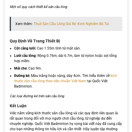
Một số quy cách thiết kế sân cầu lông
Xem thêm:
Thuê Sân Cầu Lông Giá Rẻ: Kinh Nghiệm Bỏ Túi
Quy Định Về Trang Thiết Bị
Cột căng lưới:
Cao 1.55m tính từ mặt sân.
Lưới cầu lông:
Rộng 0.76m, dài 6.7m, làm từ nylon hoặc sợi tổng
hợp mềm.
Mái che:
Cao 9m.
Đường kẻ:
Màu trắng hoặc vàng, dày 4cm. Tìm hiểu thêm về
kích
thước sân cầu lông theo tiêu chuẩn Việt Nam
tại Quốc Việt
Badminton.
Các loại đường kẻ trên sân cầu lông
Kết Luận
Việc nắm vững kích thước sân cầu lông và các quy định liên quan là
rất quan trọng đối với mọi người chơi cầu lông, từ nghiệp dư đến
chuyên nghiệp. Quốc Việt Badminton hy vọng bài viết này đã cung cấp
cho bạn những thông tin hữu ích và cần thiết. Hãy luyện tập thường