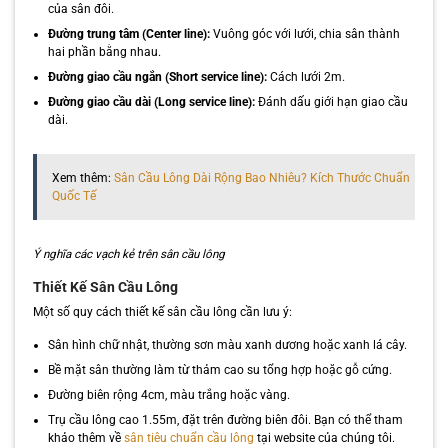
của sân đôi.
Đường trung tâm (Center line):
Vuông góc với lưới, chia sân thành
hai phần bằng nhau.
Đường giao cầu ngắn (Short service line):
Cách lưới 2m.
Đường giao cầu dài (Long service line):
Đánh dấu giới hạn giao cầu
dài.
Xem thêm:
Sân Cầu Lông Dài Rộng Bao Nhiêu? Kích Thước Chuẩn
Quốc Tế
Ý nghĩa các vạch kẻ trên sân cầu lông
Thiết Kế Sân Cầu Lông
Một số quy cách thiết kế sân cầu lông cần lưu ý:
Sân hình chữ nhật, thường sơn màu xanh dương hoặc xanh lá cây.
Bề mặt sân thường làm từ thảm cao su tổng hợp hoặc gỗ cứng.
Đường biên rộng 4cm, màu trắng hoặc vàng.
Trụ cầu lông cao 1.55m, đặt trên đường biên đôi. Bạn có thể tham
khảo thêm về
sân tiêu chuẩn cầu lông
tại website của chúng tôi.