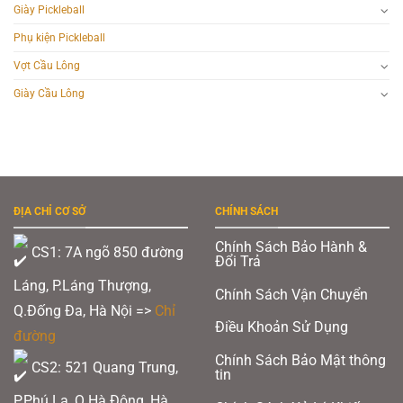
Giày Pickleball
Phụ kiện Pickleball
Vợt Cầu Lông
Giày Cầu Lông
ĐỊA CHỈ CƠ SỞ
CHÍNH SÁCH
Chính Sách Bảo Hành &
CS1: 7A ngõ 850 đường
Đổi Trả
Láng, P.Láng Thượng,
Chính Sách Vận Chuyển
Q.Đống Đa, Hà Nội =>
Chỉ
Điều Khoản Sử Dụng
đường
Chính Sách Bảo Mật thông
CS2: 521 Quang Trung,
tin
P.Phú La, Q.Hà Đông, Hà