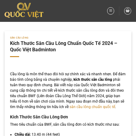
Bỏ
qua
nội
dung
SÂN CẦU LÔNG
Kích Thước Sân Cầu Lông Chuẩn Quốc Tế 2024 –
Quốc Việt Badminton
Cầu lông là môn thể thao đòi hỏi sự chính xác và nhanh nhẹn. Để đảm
bảo tính công bằng và chuyên nghiệp,
kích thước sân cầu lông
phải
tuân theo quy định chung. Bài viết này của Quốc Việt Badminton sẽ
cung cấp thông tin chi tiết về kích thước sân cầu lông đơn và đôi theo
tiêu chuẩn BWF (Liên đoàn Cầu Lông Thế Giới) năm 2024, giúp bạn
hiểu rõ hơn về sân chơi của mình. Ngay sau đoạn mở đầu này, bạn sẽ
tìm thấy những thông tin hữu ích về
sân cầu lông chuẩn quốc tế
.
Kích Thước Sân Cầu Lông Đơn
Theo tiêu chuẩn của BWF, sân cầu lông đơn có kích thước như sau:
Chiều dài:
13.40 m (44 feet)