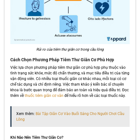
Rủi ro của tiêm thư giãn cơ trong cầu lông
Cách Chọn Phương Pháp Tiêm Thư Giãn Cơ Phù Hợp
Việc lựa chọn phương pháp tiêm thư giãn cơ phù hợp phụ thuộc vào
tình trạng sức khỏe, mức độ chấn thương, và mục tiêu điều trị của từng
vận động viên. Có nhiều loại thuốc giãn cơ khác nhau, mỗi loại có cơ
chế tác dụng và chỉ định riêng. Việc tham khảo ý kiến bác sĩ chuyên
khoa là bước quan trọng để đảm bảo an toàn và hiệu quả điều trị. Đọc
thêm về
thuốc tiêm giãn cơ vân
để hiểu rõ hơn về các loại thuốc này.
Xem thêm:
Bài Tập Giãn Cơ Vào Buổi Sáng Cho Người Chơi Cầu
Lông
Khi Nào Nên Tiêm Thư Giãn Cơ?