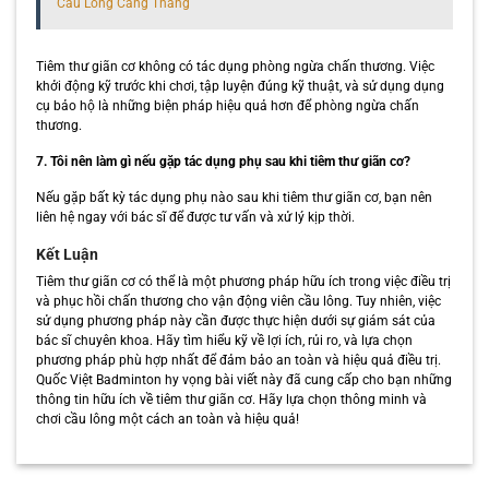
Cầu Lông Căng Thẳng
Tiêm thư giãn cơ không có tác dụng phòng ngừa chấn thương. Việc
khởi động kỹ trước khi chơi, tập luyện đúng kỹ thuật, và sử dụng dụng
cụ bảo hộ là những biện pháp hiệu quả hơn để phòng ngừa chấn
thương.
7. Tôi nên làm gì nếu gặp tác dụng phụ sau khi tiêm thư giãn cơ?
Nếu gặp bất kỳ tác dụng phụ nào sau khi tiêm thư giãn cơ, bạn nên
liên hệ ngay với bác sĩ để được tư vấn và xử lý kịp thời.
Kết Luận
Tiêm thư giãn cơ có thể là một phương pháp hữu ích trong việc điều trị
và phục hồi chấn thương cho vận động viên cầu lông. Tuy nhiên, việc
sử dụng phương pháp này cần được thực hiện dưới sự giám sát của
bác sĩ chuyên khoa. Hãy tìm hiểu kỹ về lợi ích, rủi ro, và lựa chọn
phương pháp phù hợp nhất để đảm bảo an toàn và hiệu quả điều trị.
Quốc Việt Badminton hy vọng bài viết này đã cung cấp cho bạn những
thông tin hữu ích về tiêm thư giãn cơ. Hãy lựa chọn thông minh và
chơi cầu lông một cách an toàn và hiệu quả!