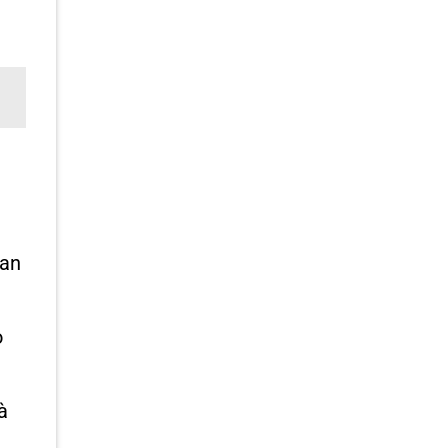
 an
o
à