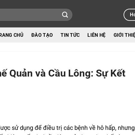
Ho
RANG CHỦ
ĐÀO TẠO
TIN TỨC
LIÊN HỆ
GIỚI THI
ế Quản và Cầu Lông: Sự Kết
ược sử dụng để điều trị các bệnh về hô hấp, nhưng