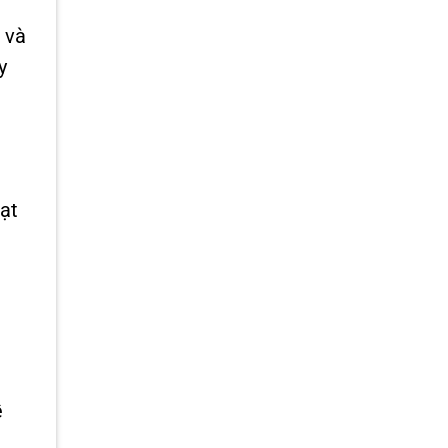
 và
y
ạt
ề