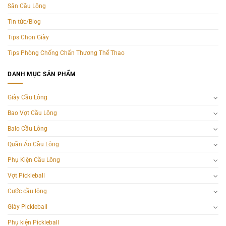
Sân Cầu Lông
Tin tức/Blog
Tips Chọn Giày
Tips Phòng Chống Chấn Thương Thể Thao
DANH MỤC SẢN PHẨM
Giày Cầu Lông
Bao Vợt Cầu Lông
Balo Cầu Lông
Quần Áo Cầu Lông
Phụ Kiện Cầu Lông
Vợt Pickleball
Cước cầu lông
Giày Pickleball
Phụ kiện Pickleball