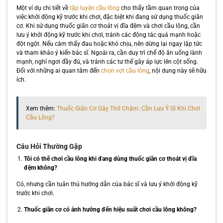
Một ví dụ chi tiết về
tập luyện cầu lông
cho thấy tầm quan trọng của
việc khởi động kỹ trước khi chơi, đặc biệt khi đang sử dụng thuốc giãn
cơ. Khi sử dụng thuốc giãn cơ thoát vị đĩa đệm và chơi cầu lông, cần
lưu ý khởi động kỹ trước khi chơi, tránh các động tác quá mạnh hoặc
đột ngột. Nếu cảm thấy đau hoặc khó chịu, nên dừng lại ngay lập tức
và tham khảo ý kiến bác sĩ. Ngoài ra, cần duy trì chế độ ăn uống lành
mạnh, nghỉ ngơi đầy đủ, và tránh các tư thế gây áp lực lên cột sống.
Đối với những ai quan tâm đến
chọn vợt cầu lông
, nội dung này sẽ hữu
ích.
Xem thêm:
Thuốc Giãn Cơ Gây Thở Chậm: Cần Lưu Ý Gì Khi Chơi
Cầu Lông?
Câu Hỏi Thường Gặp
Tôi có thể chơi cầu lông khi đang dùng thuốc giãn cơ thoát vị đĩa
đệm không?
Có, nhưng cần tuân thủ hướng dẫn của bác sĩ và lưu ý khởi động kỹ
trước khi chơi.
Thuốc giãn cơ có ảnh hưởng đến hiệu suất chơi cầu lông không?