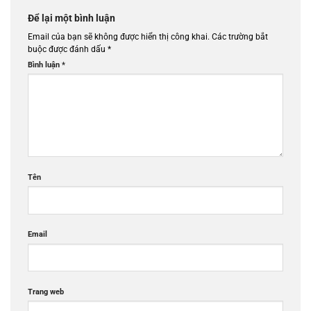
Để lại một bình luận
Email của bạn sẽ không được hiển thị công khai.
Các trường bắt
buộc được đánh dấu
*
Bình luận
*
Tên
Email
Trang web