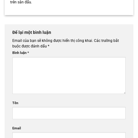
trên sân đấu.
Để lại một bình luận
Email của bạn sẽ không được hiển thị công khai.
Các trường bắt
buộc được đánh dấu
*
Bình luận
*
Tên
Email