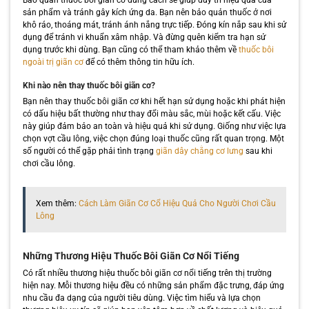
Bảo quản thuốc bôi giãn cơ đúng cách sẽ giúp duy trì hiệu quả của
sản phẩm và tránh gây kích ứng da. Bạn nên bảo quản thuốc ở nơi
khô ráo, thoáng mát, tránh ánh nắng trực tiếp. Đóng kín nắp sau khi sử
dụng để tránh vi khuẩn xâm nhập. Và đừng quên kiểm tra hạn sử
dụng trước khi dùng. Bạn cũng có thể tham khảo thêm về
thuốc bôi
ngoài trị giãn cơ
để có thêm thông tin hữu ích.
Khi nào nên thay thuốc bôi giãn cơ?
Bạn nên thay thuốc bôi giãn cơ khi hết hạn sử dụng hoặc khi phát hiện
có dấu hiệu bất thường như thay đổi màu sắc, mùi hoặc kết cấu. Việc
này giúp đảm bảo an toàn và hiệu quả khi sử dụng. Giống như việc lựa
chọn vợt cầu lông, việc chọn đúng loại thuốc cũng rất quan trọng. Một
số người có thể gặp phải tình trạng
giãn dây chằng cơ lưng
sau khi
chơi cầu lông.
Xem thêm:
Cách Làm Giãn Cơ Cổ Hiệu Quả Cho Người Chơi Cầu
Lông
Những Thương Hiệu Thuốc Bôi Giãn Cơ Nổi Tiếng
Có rất nhiều thương hiệu thuốc bôi giãn cơ nổi tiếng trên thị trường
hiện nay. Mỗi thương hiệu đều có những sản phẩm đặc trưng, đáp ứng
nhu cầu đa dạng của người tiêu dùng. Việc tìm hiểu và lựa chọn