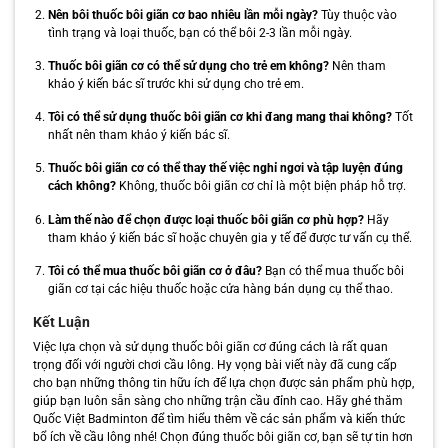
Nên bôi thuốc bôi giãn cơ bao nhiêu lần mỗi ngày?
Tùy thuộc vào
tình trạng và loại thuốc, bạn có thể bôi 2-3 lần mỗi ngày.
Thuốc bôi giãn cơ có thể sử dụng cho trẻ em không?
Nên tham
khảo ý kiến bác sĩ trước khi sử dụng cho trẻ em.
Tôi có thể sử dụng thuốc bôi giãn cơ khi đang mang thai không?
Tốt
nhất nên tham khảo ý kiến bác sĩ.
Thuốc bôi giãn cơ có thể thay thế việc nghỉ ngơi và tập luyện đúng
cách không?
Không, thuốc bôi giãn cơ chỉ là một biện pháp hỗ trợ.
Làm thế nào để chọn được loại thuốc bôi giãn cơ phù hợp?
Hãy
tham khảo ý kiến bác sĩ hoặc chuyên gia y tế để được tư vấn cụ thể.
Tôi có thể mua thuốc bôi giãn cơ ở đâu?
Bạn có thể mua thuốc bôi
giãn cơ tại các hiệu thuốc hoặc cửa hàng bán dụng cụ thể thao.
Kết Luận
Việc lựa chọn và sử dụng thuốc bôi giãn cơ đúng cách là rất quan
trọng đối với người chơi cầu lông. Hy vọng bài viết này đã cung cấp
cho bạn những thông tin hữu ích để lựa chọn được sản phẩm phù hợp,
giúp bạn luôn sẵn sàng cho những trận cầu đỉnh cao. Hãy ghé thăm
Quốc Việt Badminton để tìm hiểu thêm về các sản phẩm và kiến thức
bổ ích về cầu lông nhé! Chọn đúng thuốc bôi giãn cơ, bạn sẽ tự tin hơn