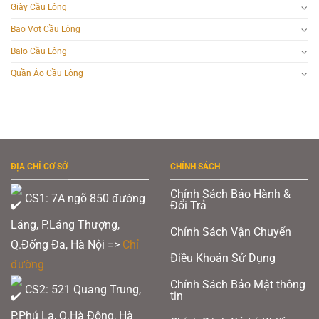
Giày Cầu Lông
Bao Vợt Cầu Lông
Balo Cầu Lông
Quần Áo Cầu Lông
ĐỊA CHỈ CƠ SỞ
CHÍNH SÁCH
Chính Sách Bảo Hành &
CS1: 7A ngõ 850 đường
Đổi Trả
Láng, P.Láng Thượng,
Chính Sách Vận Chuyển
Q.Đống Đa, Hà Nội =>
Chỉ
Điều Khoản Sử Dụng
đường
Chính Sách Bảo Mật thông
CS2: 521 Quang Trung,
tin
P.Phú La, Q.Hà Đông, Hà