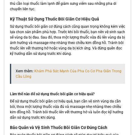
thủ cần loại thuốc làm lạnh để giảm sưng viêm sau những pha di
chuyển liên tục.
Kỹ Thuật Sử Dụng Thuốc Bôi Giãn Cơ Hiệu Quả
Sử dụng thuốc bôi giãn cơ đúng cách cũng quan trọng không kém việc
lựa chọn sản phẩm phù hợp. Trước khi bôi thuốc, bạn nên vệ sinh sạch
sẽ vùng da bị đau. Sau đó, thoa một lượng thuốc vừa đủ lên vùng da bị
ảnh hưởng và massage nhẹ nhàng theo chiều kim đồng hồ. Tránh bôi
thuốc lên vết thương hở hoặc vùng da bị kích ứng. Và đừng quên đọc
kỹ hướng dẫn sử dụng trước khi dùng.
Xem thêm:
Khám Phá Sức Mạnh Của Pha Co Cơ Pha Giãn Trong
Cầu Lông
Làm thế nào để sử dụng thuốc bôi giãn cơ hiệu quả?
Để sử dụng thuốc bôi giãn cơ hiệu quả, bạn cần vệ sinh vùng da cần
bôi, thoa một lượng thuốc vừa đủ và massage nhẹ nhàng theo chiều
kim đồng hồ. Tránh bôi thuốc lên vết thương hở và luôn đọc kỹ hướng
dẫn sử dụng trước khi dùng.
Bảo Quản và Vệ Sinh Thuốc Bôi Giãn Cơ Đúng Cách