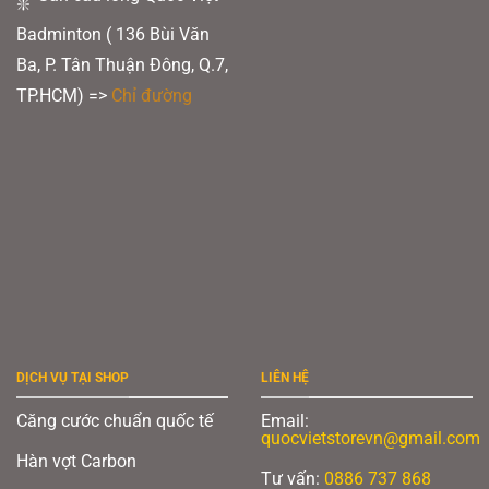
Badminton ( 136 Bùi Văn
Ba, P. Tân Thuận Đông, Q.7,
TP.HCM) =>
Chỉ đường
DỊCH VỤ TẠI SHOP
LIÊN HỆ
Căng cước chuẩn quốc tế
Email:
quocvietstorevn@gmail.com
Hàn vợt Carbon
Tư vấn:
0886 737 868