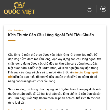
Bỏ
qua
nội
dung
SÂN CẦU LÔNG
Kích Thước Sân Cầu Lông Ngoài Trời Tiêu Chuẩn
Cầu lông là môn thể thao được yêu thích rộng rãi ở mọi lứa tuổi. Để
đáp ứng niềm đam mê cầu lông, việc xây dựng sân cầu lông ngoài trời
chất lượng đang được các chủ đầu tư, khu dân cư, trường học,… đặc
biệt quan tâm. Quốc Việt Badminton, với kinh nghiệm dày dặn trong
lĩnh vực cầu lông, sẽ chia sẻ toàn bộ kiến thức về
sân cầu lông ngoài
trời
để giúp bạn hiểu rõ hơn về tiêu chuẩn thiết kế và thi công, từ đó
nâng cao trải nghiệm chơi cầu lông.
Sân cầu lông, dù trong nhà hay ngoài trời, đều tuân theo quy định kích
thước chuẩn quốc tế. Có hai loại sân cầu lông chính là sân đơn và sân
đôi. Sau đây, Quốc Việt Badminton sẽ phân tích chi tiết kích thước của
từng loại sân.