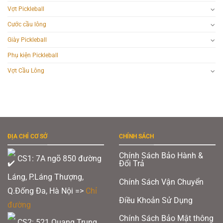
Vợt Pickleball
Cước cầu lông
Giày Pickleball
Phụ kiện Pickleball
Vợt Cầu Lông
ĐỊA CHỈ CƠ SỞ
CHÍNH SÁCH
Chính Sách Bảo Hành &
CS1: 7A ngõ 850 đường
Đổi Trả
Láng, P.Láng Thượng,
Chính Sách Vận Chuyển
Q.Đống Đa, Hà Nội =>
Chỉ
Điều Khoản Sử Dụng
đường
Chính Sách Bảo Mật thông
CS2: 521 Quang Trung,