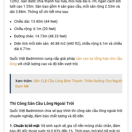
12m2. Sân được chia thành hai nửa, mỗi nửa dài 6.7m, ngăn cách bởi
lưới cao 1.55m. Sân bao gồm 4 sân giao cầu, mỗi sân rộng 2.53m và
dài 3.88m. Thông số chi tiết như sau:
Chiều dài: 13.40m (44 feet)
Chiều rộng: 6.1m (20 feet)
Đường chéo: 14.73m (48.33 feet)
Diện tích mỗi bên sân: 40.88 m2 (440 ft2), chiều rộng 6.1m và chiều
dài 6.71m.
Quốc Việt Badminton cung cấp giải pháp
sân cao su tổng hợp cho cầu
lông
với chất lượng cao và độ bền vượt trội.
Xem thêm:
Sân CLB Cầu Lông Bình Thạnh: Thiên Đường Cho Người
Đam Mê
Thi Công Sân Cầu Lông Ngoài Trời
Quốc Việt Badminton chia sẻ quy trình thi công sân cầu lông ngoài trời
chuyên nghiệp, đảm bảo chất lượng và độ bền:
1. Chuẩn bị bề mặt:
Vệ sinh sạch sẽ, gia cố nền móng chắc chắn, đảm
bảo độ dốc thoát nước từ 0.83% đến 1%. Thời gian chờ khô bề mặt từ