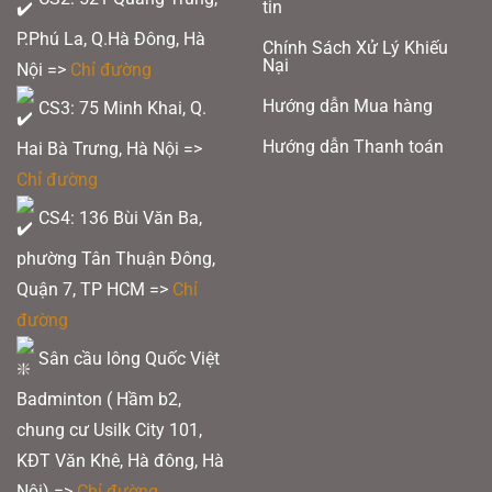
tin
P.Phú La, Q.Hà Đông, Hà
Chính Sách Xử Lý Khiếu
Nại
Nội =>
Chỉ đường
Hướng dẫn Mua hàng
CS3: 75 Minh Khai, Q.
Hướng dẫn Thanh toán
Hai Bà Trưng, Hà Nội =>
Chỉ đường
CS4: 136 Bùi Văn Ba,
phường Tân Thuận Đông,
Quận 7, TP HCM
=>
Chỉ
đường
Sân cầu lông Quốc Việt
Badminton ( Hầm b2,
chung cư Usilk City 101,
KĐT Văn Khê, Hà đông, Hà
Nội) =>
Chỉ đường