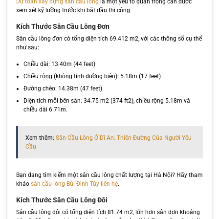
Dự toán xây dựng sân cầu lông
là một yếu tố quan trọng cần được
xem xét kỹ lưỡng trước khi bắt đầu thi công.
Kích Thước Sân Cầu Lông Đơn
Sân cầu lông đơn có tổng diện tích 69.412 m2, với các thông số cụ thể
như sau:
Chiều dài: 13.40m (44 feet)
Chiều rộng (không tính đường biên): 5.18m (17 feet)
Đường chéo: 14.38m (47 feet)
Diện tích mỗi bên sân: 34.75 m2 (374 ft2), chiều rộng 5.18m và
chiều dài 6.71m.
Xem thêm:
Sân Cầu Lông Ở Dĩ An: Thiên Đường Của Người Yêu
Cầu
Bạn đang tìm kiếm một sân cầu lông chất lượng tại Hà Nội? Hãy tham
khảo
sân cầu lông Bùi Đình Túy liên hệ
.
Kích Thước Sân Cầu Lông Đôi
Sân cầu lông đôi có tổng diện tích 81.74 m2, lớn hơn sân đơn khoảng