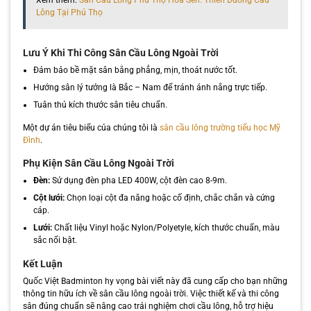
Xem thêm:
Sân Cầu Lông Phú Thọ Hoa Sen: Thiên Đường Cầu
Lông Tại Phú Thọ
Lưu Ý Khi Thi Công Sân Cầu Lông Ngoài Trời
Đảm bảo bề mặt sân bằng phẳng, mịn, thoát nước tốt.
Hướng sân lý tưởng là Bắc – Nam để tránh ánh nắng trực tiếp.
Tuân thủ kích thước sân tiêu chuẩn.
Một dự án tiêu biểu của chúng tôi là
sân cầu lông trường tiểu học Mỹ
Đình
.
Phụ Kiện Sân Cầu Lông Ngoài Trời
Đèn:
Sử dụng đèn pha LED 400W, cột đèn cao 8-9m.
Cột lưới:
Chọn loại cột đa năng hoặc cố định, chắc chắn và cứng
cáp.
Lưới:
Chất liệu Vinyl hoặc Nylon/Polyetyle, kích thước chuẩn, màu
sắc nổi bật.
Kết Luận
Quốc Việt Badminton hy vọng bài viết này đã cung cấp cho bạn những
thông tin hữu ích về sân cầu lông ngoài trời. Việc thiết kế và thi công
sân đúng chuẩn sẽ nâng cao trải nghiệm chơi cầu lông, hỗ trợ hiệu