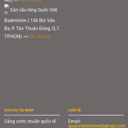
Sân cầu lông Quốc Việt
Badminton ( 136 Bùi Văn
Ba, P. Tân Thuận Đông, Q.7,
TP.HCM) =>
Chỉ đường
DỊCH VỤ TẠI SHOP
LIÊN HỆ
Căng cước chuẩn quốc tế
Email:
quocvietstorevn@gmail.com