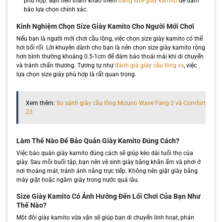
phù hợp. Bạn nên tham khảo thêm
bảng size giày kamito
để đảm
bảo lựa chọn chính xác.
Kinh Nghiệm Chọn Size Giày Kamito Cho Người Mới Chơi
Nếu bạn là người mới chơi cầu lông, việc chọn size giày kamito có thể
hơi bối rối. Lời khuyên dành cho bạn là nên chọn size giày kamito rộng
hơn bình thường khoảng 0.5-1cm để đảm bảo thoải mái khi di chuyển
và tránh chấn thương. Tương tự như
đánh giá giày cầu lông vs
, việc
lựa chọn size giày phù hợp là rất quan trọng.
Xem thêm:
So sánh giày cầu lông Mizuno Wave Fang 2 và Comfort
Z3
Làm Thế Nào Để Bảo Quản Giày Kamito Đúng Cách?
Việc bảo quản giày kamito đúng cách sẽ giúp kéo dài tuổi thọ của
giày. Sau mỗi buổi tập, bạn nên vệ sinh giày bằng khăn ẩm và phơi ở
nơi thoáng mát, tránh ánh nắng trực tiếp. Không nên giặt giày bằng
máy giặt hoặc ngâm giày trong nước quá lâu.
Size Giày Kamito Có Ảnh Hưởng Đến Lối Chơi Của Bạn Như
Thế Nào?
Một đôi giày kamito vừa vặn sẽ giúp bạn di chuyển linh hoạt, phản