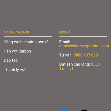
DỊCH VỤ TẠI SHOP
LIÊN HỆ
Căng cước chuẩn quốc tế
Email:
quocvietstorevn@gmail.com
Hàn vợt Carbon
Tư vấn:
0886 737 868
Đào tạo
Đặt sân cầu lông:
0383
121 131
Thanh lý vợt