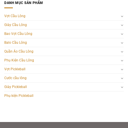
DANH MỤC SẢN PHẨM
Vợt Cầu Lông
Giày Cầu Lông
Bao Vợt Cầu Lông
Balo Cầu Lông
Quần Áo Cầu Lông
Phụ Kiện Cầu Lông
Vợt Pickleball
Cước cầu lông
Giày Pickleball
Phụ kiện Pickleball