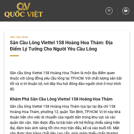
Bỏ
qua
nội
dung
SÂN CẦU LÔNG
Sân Cầu Lông Viettel 158 Hoàng Hoa Thám: Địa
Điểm Lý Tưởng Cho Người Yêu Cầu Lông
Sân cầu lông Viettel 158 Hoàng Hoa Thám là một địa điểm quen
thuộc với cộng đồng yêu cầu lông tại TP.HCM. Với chất lượng sân bãi
tốt và vị trí thuận lợi, nơi đây thu hút đông đảo người chơi ở mọi trình
độ.
Khám Phá Sân Cầu Lông Viettel 158 Hoàng Hoa Thám
Sân cầu lông Viettel 158 Hoàng Hoa Thám tọa lạc tại địa chỉ 158
Hoàng Hoa Thám, phường 12, quận Tân Bình, TP.HCM. Vị trí này khá
thuận tiện cho việc di chuyển của người dân trong khu vực và các
quận lân cận. Sân được đầu tư bài bản với hệ thống chiếu sáng hiện
đại, đảm bảo ánh sáng tốt cho mọi trận đấu, kể cả vào buổi tối. Mặt
sân được làm bằng chất liệu cao cấp, giúp giảm thiểu chấn thương