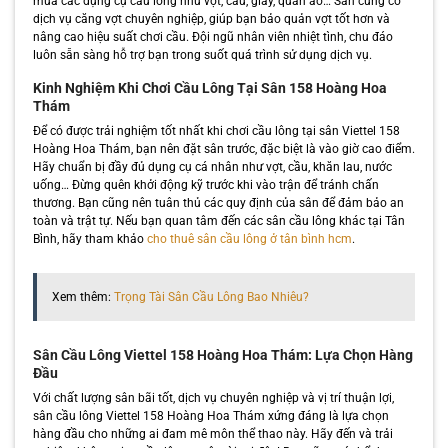
mua các dụng cụ cầu lông như vợt, cầu, giày, quần áo… Sân cũng có
dịch vụ căng vợt chuyên nghiệp, giúp bạn bảo quản vợt tốt hơn và
nâng cao hiệu suất chơi cầu. Đội ngũ nhân viên nhiệt tình, chu đáo
luôn sẵn sàng hỗ trợ bạn trong suốt quá trình sử dụng dịch vụ.
Kinh Nghiệm Khi Chơi Cầu Lông Tại Sân 158 Hoàng Hoa
Thám
Để có được trải nghiệm tốt nhất khi chơi cầu lông tại sân Viettel 158
Hoàng Hoa Thám, bạn nên đặt sân trước, đặc biệt là vào giờ cao điểm.
Hãy chuẩn bị đầy đủ dụng cụ cá nhân như vợt, cầu, khăn lau, nước
uống… Đừng quên khởi động kỹ trước khi vào trận để tránh chấn
thương. Bạn cũng nên tuân thủ các quy định của sân để đảm bảo an
toàn và trật tự. Nếu bạn quan tâm đến các sân cầu lông khác tại Tân
Bình, hãy tham khảo
cho thuê sân cầu lông ở tân bình hcm
.
Xem thêm:
Trọng Tài Sân Cầu Lông Bao Nhiêu?
Sân Cầu Lông Viettel 158 Hoàng Hoa Thám: Lựa Chọn Hàng
Đầu
Với chất lượng sân bãi tốt, dịch vụ chuyên nghiệp và vị trí thuận lợi,
sân cầu lông Viettel 158 Hoàng Hoa Thám xứng đáng là lựa chọn
hàng đầu cho những ai đam mê môn thể thao này. Hãy đến và trải