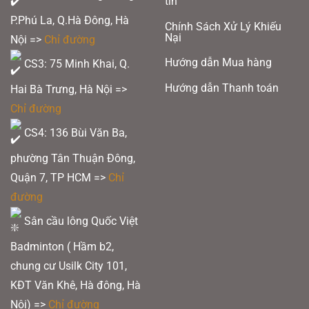
tin
P.Phú La, Q.Hà Đông, Hà
Chính Sách Xử Lý Khiếu
Nại
Nội =>
Chỉ đường
Hướng dẫn Mua hàng
CS3: 75 Minh Khai, Q.
Hướng dẫn Thanh toán
Hai Bà Trưng, Hà Nội =>
Chỉ đường
CS4: 136 Bùi Văn Ba,
phường Tân Thuận Đông,
Quận 7, TP HCM
=>
Chỉ
đường
Sân cầu lông Quốc Việt
Badminton ( Hầm b2,
chung cư Usilk City 101,
KĐT Văn Khê, Hà đông, Hà
Nội) =>
Chỉ đường