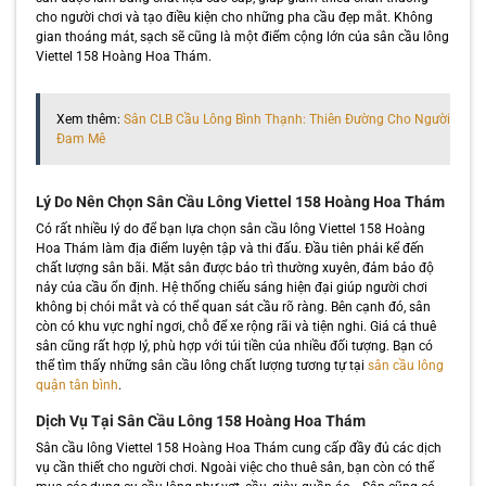
cho người chơi và tạo điều kiện cho những pha cầu đẹp mắt. Không
gian thoáng mát, sạch sẽ cũng là một điểm cộng lớn của sân cầu lông
Viettel 158 Hoàng Hoa Thám.
Xem thêm:
Sân CLB Cầu Lông Bình Thạnh: Thiên Đường Cho Người
Đam Mê
Lý Do Nên Chọn Sân Cầu Lông Viettel 158 Hoàng Hoa Thám
Có rất nhiều lý do để bạn lựa chọn sân cầu lông Viettel 158 Hoàng
Hoa Thám làm địa điểm luyện tập và thi đấu. Đầu tiên phải kể đến
chất lượng sân bãi. Mặt sân được bảo trì thường xuyên, đảm bảo độ
nảy của cầu ổn định. Hệ thống chiếu sáng hiện đại giúp người chơi
không bị chói mắt và có thể quan sát cầu rõ ràng. Bên cạnh đó, sân
còn có khu vực nghỉ ngơi, chỗ để xe rộng rãi và tiện nghi. Giá cả thuê
sân cũng rất hợp lý, phù hợp với túi tiền của nhiều đối tượng. Bạn có
thể tìm thấy những sân cầu lông chất lượng tương tự tại
sân cầu lông
quận tân bình
.
Dịch Vụ Tại Sân Cầu Lông 158 Hoàng Hoa Thám
Sân cầu lông Viettel 158 Hoàng Hoa Thám cung cấp đầy đủ các dịch
vụ cần thiết cho người chơi. Ngoài việc cho thuê sân, bạn còn có thể