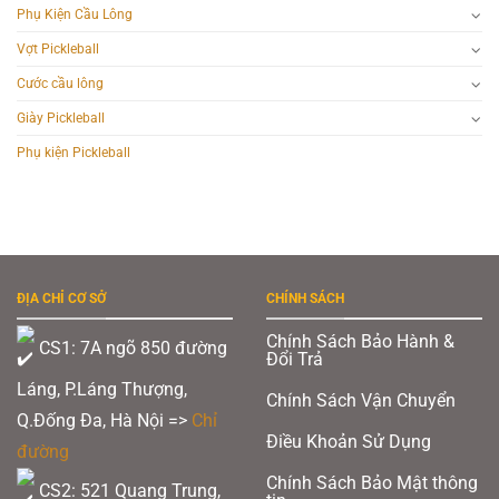
Phụ Kiện Cầu Lông
Vợt Pickleball
Cước cầu lông
Giày Pickleball
Phụ kiện Pickleball
ĐỊA CHỈ CƠ SỞ
CHÍNH SÁCH
Chính Sách Bảo Hành &
CS1: 7A ngõ 850 đường
Đổi Trả
Láng, P.Láng Thượng,
Chính Sách Vận Chuyển
Q.Đống Đa, Hà Nội =>
Chỉ
Điều Khoản Sử Dụng
đường
Chính Sách Bảo Mật thông
CS2: 521 Quang Trung,