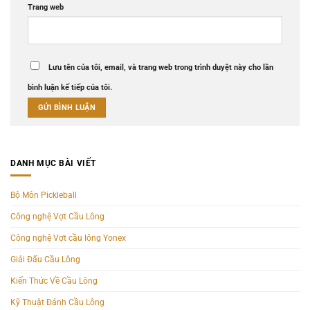
Trang web
Lưu tên của tôi, email, và trang web trong trình duyệt này cho lần
bình luận kế tiếp của tôi.
DANH MỤC BÀI VIẾT
Bộ Môn Pickleball
Công nghệ Vợt Cầu Lông
Công nghệ Vợt cầu lông Yonex
Giải Đấu Cầu Lông
Kiến Thức Về Cầu Lông
Kỹ Thuật Đánh Cầu Lông