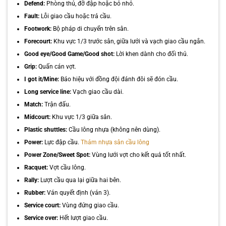
Defend:
Phòng thủ, đỡ đập hoặc bỏ nhỏ.
Fault:
Lỗi giao cầu hoặc trả cầu.
Footwork:
Bộ pháp di chuyển trên sân.
Forecourt:
Khu vực 1/3 trước sân, giữa lưới và vạch giao cầu ngắn.
Good eye/Good Game/Good shot:
Lời khen dành cho đối thủ.
Grip:
Quấn cán vợt.
I got it/Mine:
Báo hiệu với đồng đội đánh đôi sẽ đón cầu.
Long service line:
Vạch giao cầu dài.
Match:
Trận đấu.
Midcourt:
Khu vực 1/3 giữa sân.
Plastic shuttles:
Cầu lông nhựa (không nên dùng).
Power:
Lực đập cầu.
Thảm nhựa sân cầu lông
Power Zone/Sweet Spot:
Vùng lưới vợt cho kết quả tốt nhất.
Racquet:
Vợt cầu lông.
Rally:
Lượt cầu qua lại giữa hai bên.
Rubber:
Ván quyết định (ván 3).
Service court:
Vùng đứng giao cầu.
Service over:
Hết lượt giao cầu.