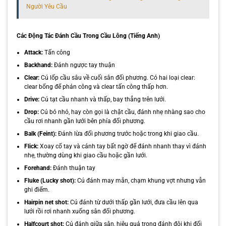
Người Yêu Cầu
Các Động Tác Đánh Cầu Trong Cầu Lông (Tiếng Anh)
Attack:
Tấn công
Backhand:
Đánh ngược tay thuận
Clear:
Cú lốp cầu sâu về cuối sân đối phương. Có hai loại clear:
clear bổng để phản công và clear tấn công thấp hơn.
Drive:
Cú tạt cầu nhanh và thấp, bay thẳng trên lưới.
Drop:
Cú bỏ nhỏ, hay còn gọi là chặt cầu, đánh nhẹ nhàng sao cho
cầu rơi nhanh gần lưới bên phía đối phương.
Balk (Feint):
Đánh lừa đối phương trước hoặc trong khi giao cầu.
Flick:
Xoay cổ tay và cánh tay bất ngờ để đánh nhanh thay vì đánh
nhẹ, thường dùng khi giao cầu hoặc gần lưới.
Forehand:
Đánh thuận tay
Fluke (Lucky shot):
Cú đánh may mắn, chạm khung vợt nhưng vẫn
ghi điểm.
Hairpin net shot:
Cú đánh từ dưới thấp gần lưới, đưa cầu lên qua
lưới rồi rơi nhanh xuống sân đối phương.
Halfcourt shot:
Cú đánh giữa sân, hiệu quả trong đánh đôi khi đối