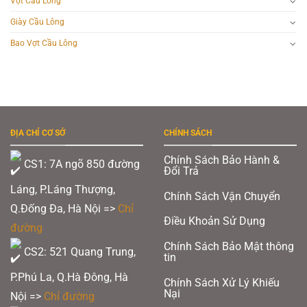
Vợt Cầu Lông
Giày Cầu Lông
Bao Vợt Cầu Lông
ĐỊA CHỈ CƠ SỞ
CHÍNH SÁCH
Chính Sách Bảo Hành &
CS1: 7A ngõ 850 đường
Đổi Trả
Láng, P.Láng Thượng,
Chính Sách Vận Chuyển
Q.Đống Đa, Hà Nội =>
Chỉ
Điều Khoản Sử Dụng
đường
Chính Sách Bảo Mật thông
CS2: 521 Quang Trung,
tin
P.Phú La, Q.Hà Đông, Hà
Chính Sách Xử Lý Khiếu
Nại
Nội =>
Chỉ đường