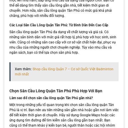
mọc lên như nấm, đáp ứng nhu cầu đa dạng của người chơi. Bạn có
thể dễ dàng tìm thấy sân cầu lông gần nhà, tiết kiệm thời gian di
chuyển. Hơn nữa, sân cầu lông quận Tân Phú có mức giá khá phải
chăng, phù hợp với nhiều đối tượng.
Các Loại Sân Cầu Lông Quận Tân Phú: Từ Bình Dân Đến Cao Cấp
Sân cầu lông quận Tân Phú đa dạng về chất lượng và giá cả. Có
những sân bình dân với mức giá rất hợp lý, phù hợp với học sinh, sinh
viên. Cũng có những sân cao cấp với cơ sở vật chất hiện đại, phục vụ
nhu cầu của những người chơi chuyên nghiệp. Tùy vào nhu cầu và
ngân sách, bạn có thể lựa chọn sân phù hợp.
Xem thêm:
Shop cầu lông Quận 7 – Cơ sở Quốc Việt Badminton
mới nhất
Chọn Sân Cầu Lông Quận Tân Phú Phù Hợp Với Bạn
Làm sao để chọn sân cầu lông quận Tân Phú gần nhà?
Một trong những yếu tố quan trọng khi chọn sân cầu lông quận Tân
Phú là vị trí. Bạn nên ưu tiên những sân gần nhà hoặc gần nơi làm việc
để tiết kiệm thời gian di chuyển. Hãy sử dụng Google Maps hoặc các
ứng dụng tìm đường để tìm kiếm sân cầu lông gần bạn nhất. Bạn
cũng có thể tham khảo ý kiến bạn bè, người thân hoặc các hội nhóm