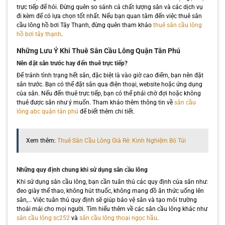
trực tiếp để hỏi. Đừng quên so sánh cả chất lượng sân và các dịch vụ
đi kèm để có lựa chọn tốt nhất. Nếu bạn quan tâm đến việc thuê sân
cầu lông hồ bơi Tây Thạnh, đừng quên tham khảo
thuê sân cầu lông
hồ bơi tây thạnh
.
Những Lưu Ý Khi Thuê Sân Cầu Lông Quận Tân Phú
Nên đặt sân trước hay đến thuê trực tiếp?
Để tránh tình trạng hết sân, đặc biệt là vào giờ cao điểm, bạn nên đặt
sân trước. Bạn có thể đặt sân qua điện thoại, website hoặc ứng dụng
của sân. Nếu đến thuê trực tiếp, bạn có thể phải chờ đợi hoặc không
thuê được sân như ý muốn. Tham khảo thêm thông tin về
sân cầu
lông abc quận tân phú
để biết thêm chi tiết.
Xem thêm:
Thuê Sân Cầu Lông Giá Rẻ: Kinh Nghiệm Bỏ Túi
Những quy định chung khi sử dụng sân cầu lông
Khi sử dụng sân cầu lông, bạn cần tuân thủ các quy định của sân như:
đeo giày thể thao, không hút thuốc, không mang đồ ăn thức uống lên
sân,… Việc tuân thủ quy định sẽ giúp bảo vệ sân và tạo môi trường
thoải mái cho mọi người. Tìm hiểu thêm về các sân cầu lông khác như
sân cầu lông sc252
và
sân cầu lông thoại ngọc hầu
.