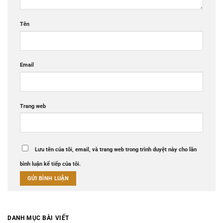
Tên
Email
Trang web
Lưu tên của tôi, email, và trang web trong trình duyệt này cho lần
bình luận kế tiếp của tôi.
DANH MỤC BÀI VIẾT