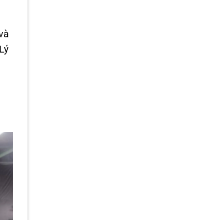
 và
Lý