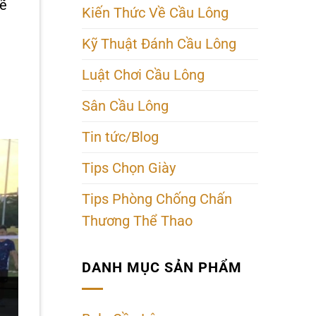
sẽ
Kiến Thức Về Cầu Lông
Kỹ Thuật Đánh Cầu Lông
Luật Chơi Cầu Lông
Sân Cầu Lông
Tin tức/Blog
Tips Chọn Giày
Tips Phòng Chống Chấn
Thương Thể Thao
DANH MỤC SẢN PHẨM