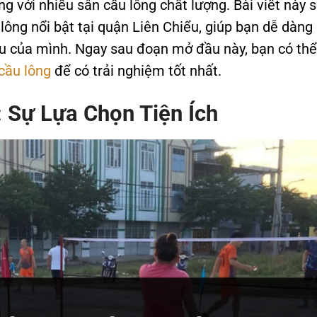
g với nhiều sân cầu lông chất lượng. Bài viết này 
lông nổi bật tại quận Liên Chiểu, giúp bạn dễ dàng
u của mình. Ngay sau đoạn mở đầu này, bạn có thể
cầu lông
để có trải nghiệm tốt nhất.
 Sự Lựa Chọn Tiện Ích