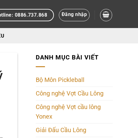
Đăng nhập
tline: 0886.737.868
ỆU
DANH MỤC BÀI VIẾT
ý
Bộ Môn Pickleball
Công nghệ Vợt Cầu Lông
Công nghệ Vợt cầu lông
Yonex
Giải Đấu Cầu Lông