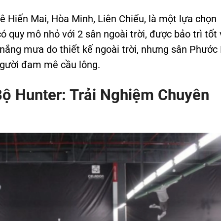
Lê Hiến Mai, Hòa Minh, Liên Chiểu, là một lựa chọn
ó quy mô nhỏ với 2 sân ngoài trời, được bảo trì tốt
 nắng mưa do thiết kế ngoài trời, nhưng sân Phước 
người đam mê cầu lông.
ộ Hunter: Trải Nghiệm Chuyên