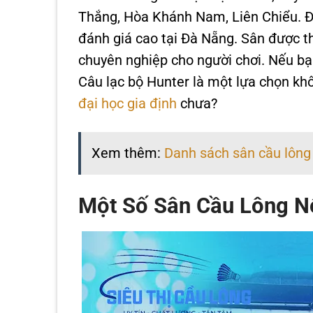
Thắng, Hòa Khánh Nam, Liên Chiểu. Đ
đánh giá cao tại Đà Nẵng. Sân được th
chuyên nghiệp cho người chơi. Nếu bạ
Câu lạc bộ Hunter là một lựa chọn kh
đại học gia định
chưa?
Xem thêm:
Danh sách sân cầu lông
Một Số Sân Cầu Lông Nổ