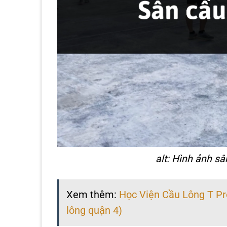
alt: Hình ảnh s
Xem thêm:
Học Viện Cầu Lông T Pro
lông quận 4)