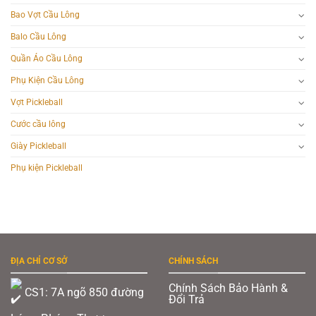
Bao Vợt Cầu Lông
Balo Cầu Lông
Quần Áo Cầu Lông
Phụ Kiện Cầu Lông
Vợt Pickleball
Cước cầu lông
Giày Pickleball
Phụ kiện Pickleball
ĐỊA CHỈ CƠ SỞ
CHÍNH SÁCH
Chính Sách Bảo Hành &
CS1: 7A ngõ 850 đường
Đổi Trả