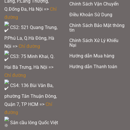
Láng, P.Láng Thượng,
Chính Sách Vận Chuyển
Q.Đống Đa, Hà Nội =>
Chỉ
Điều Khoản Sử Dụng
đường
Chính Sách Bảo Mật thông
CS2: 521 Quang Trung,
tin
P.Phú La, Q.Hà Đông, Hà
Chính Sách Xử Lý Khiếu
Nại
Nội =>
Chỉ đường
Hướng dẫn Mua hàng
CS3: 75 Minh Khai, Q.
Hướng dẫn Thanh toán
Hai Bà Trưng, Hà Nội =>
Chỉ đường
CS4: 136 Bùi Văn Ba,
phường Tân Thuận Đông,
Quận 7, TP HCM
=>
Chỉ
đường
Sân cầu lông Quốc Việt