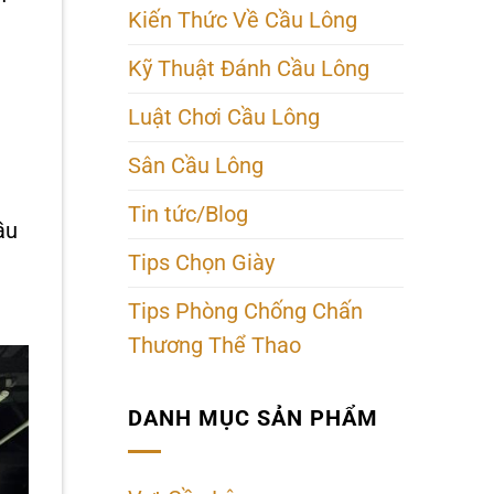
Kiến Thức Về Cầu Lông
Kỹ Thuật Đánh Cầu Lông
i
Luật Chơi Cầu Lông
Sân Cầu Lông
Tin tức/Blog
ầu
Tips Chọn Giày
Tips Phòng Chống Chấn
Thương Thể Thao
DANH MỤC SẢN PHẨM