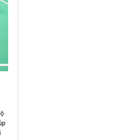
độ
úp
i