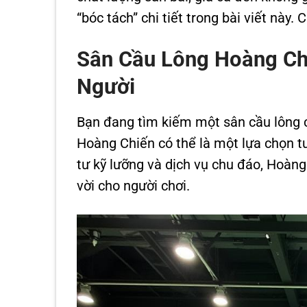
“bóc tách” chi tiết trong bài viết này.
Sân Cầu Lông Hoàng Ch
Người
Bạn đang tìm kiếm một sân cầu lông ch
Hoàng Chiến có thể là một lựa chọn tuy
tư kỹ lưỡng và dịch vụ chu đáo, Hoàn
vời cho người chơi.