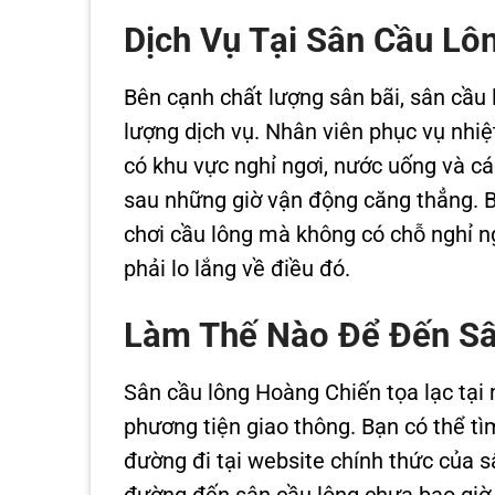
Dịch Vụ Tại Sân Cầu Lô
Bên cạnh chất lượng sân bãi, sân cầu
lượng dịch vụ. Nhân viên phục vụ nhiệt
có khu vực nghỉ ngơi, nước uống và cá
sau những giờ vận động căng thẳng. B
chơi cầu lông mà không có chỗ nghỉ n
phải lo lắng về điều đó.
Làm Thế Nào Để Đến Sâ
Sân cầu lông Hoàng Chiến tọa lạc tại m
phương tiện giao thông. Bạn có thể tìm
đường đi tại website chính thức của s