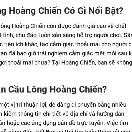
ng Hoàng Chiến Có Gì Nổi Bật?
 lông Hoàng Chiến còn được đánh giá cao về chất
 tình, chu đáo, luôn sẵn sàng hỗ trợ người chơi. Sâ
c tiện ích khác, tạo cảm giác thoải mái cho người c
ạn đã bao giờ trải nghiệm cảm giác mệt mỏi sau k
gơi thoải mái chưa? Tại Hoàng Chiến, bạn sẽ khôn
n Cầu Lông Hoàng Chiến?
ột vị trí thuận lợi, dễ dàng di chuyển bằng nhiều
 kiếm thông tin chi tiết về địa chỉ và hướng dẫn
ân hoặc các ứng dụng bản đồ trực tuyến. Việc tìm