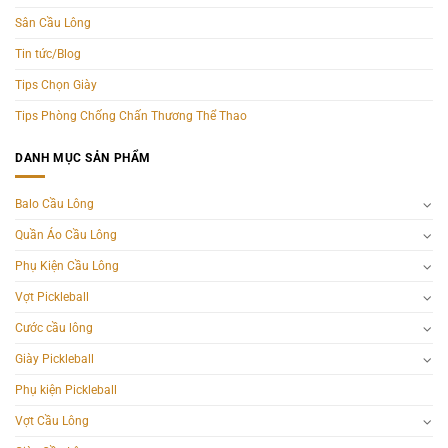
Sân Cầu Lông
Tin tức/Blog
Tips Chọn Giày
Tips Phòng Chống Chấn Thương Thể Thao
DANH MỤC SẢN PHẨM
Balo Cầu Lông
Quần Áo Cầu Lông
Phụ Kiện Cầu Lông
Vợt Pickleball
Cước cầu lông
Giày Pickleball
Phụ kiện Pickleball
Vợt Cầu Lông