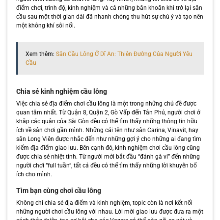
điểm chơi, trình độ, kinh nghiệm và cả những băn khoăn khi trở lại sân
cầu sau một thời gian dài đã nhanh chóng thu hút sự chú ý và tạo nên
một không khí sôi nổi.
Xem thêm:
Sân Cầu Lông Ở Dĩ An: Thiên Đường Của Người Yêu
Cầu
Chia sẻ kinh nghiệm cầu lông
Việc chia sẻ địa điểm chơi cầu lông là một trong những chủ đề được
quan tâm nhất. Từ Quận 8, Quận 2, Gò Vấp đến Tân Phú, người chơi ở
khắp các quận của Sài Gòn đều có thể tìm thấy những thông tin hữu
ích về sân chơi gần mình. Những cái tên như sân Carina, Vinavit, hay
sân Long Viên được nhắc đến như những gợi ý cho những ai đang tìm
kiếm địa điểm giao lưu. Bên cạnh đó, kinh nghiệm chơi cầu lông cũng
được chia sẻ nhiệt tình. Từ người mới bắt đầu “đánh gà vl” đến những
người chơi “full tuần”, tất cả đều có thể tìm thấy những lời khuyên bổ
ích cho mình.
Tìm bạn cùng chơi cầu lông
Không chỉ chia sẻ địa điểm và kinh nghiệm, topic còn là nơi kết nối
những người chơi cầu lông với nhau. Lời mời giao lưu được đưa ra một