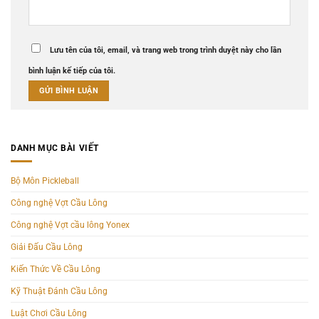
Lưu tên của tôi, email, và trang web trong trình duyệt này cho lần
bình luận kế tiếp của tôi.
DANH MỤC BÀI VIẾT
Bộ Môn Pickleball
Công nghệ Vợt Cầu Lông
Công nghệ Vợt cầu lông Yonex
Giải Đấu Cầu Lông
Kiến Thức Về Cầu Lông
Kỹ Thuật Đánh Cầu Lông
Luật Chơi Cầu Lông