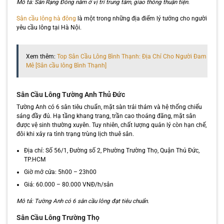
Mô tả: Sân Rạng Đông nằm ở vị trí trung tâm, giao thông thuận tiện.
Sân cầu lông hà đông
là một trong những địa điểm lý tưởng cho người
yêu cầu lông tại Hà Nội.
Xem thêm:
Top Sân Cầu Lông Bình Thạnh: Địa Chỉ Cho Người Đam
Mê [Sân cầu lông Bình Thạnh]
Sân Cầu Lông Tường Anh Thủ Đức
Tường Anh có 6 sân tiêu chuẩn, mặt sàn trải thảm và hệ thống chiếu
sáng đầy đủ. Hạ tầng khang trang, trần cao thoáng đãng, mặt sân
được vệ sinh thường xuyên. Tuy nhiên, chất lượng quản lý còn hạn chế,
đôi khi xảy ra tình trạng trùng lịch thuê sân.
Địa chỉ: Số 56/1, Đường số 2, Phường Trường Thọ, Quận Thủ Đức,
TP.HCM
Giờ mở cửa: 5h00 – 23h00
Giá: 60.000 – 80.000 VNĐ/h/sân
Mô tả: Tường Anh có 6 sân cầu lông đạt tiêu chuẩn.
Sân Cầu Lông Trường Thọ