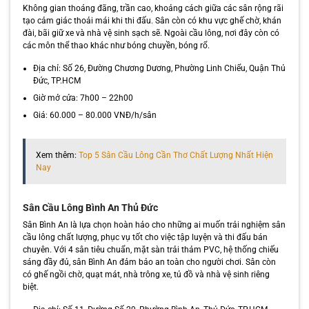
Không gian thoáng đãng, trần cao, khoảng cách giữa các sân rộng rãi
tạo cảm giác thoải mái khi thi đấu. Sân còn có khu vực ghế chờ, khán
đài, bãi giữ xe và nhà vệ sinh sạch sẽ. Ngoài cầu lông, nơi đây còn có
các môn thể thao khác như bóng chuyền, bóng rổ.
Địa chỉ: Số 26, Đường Chương Dương, Phường Linh Chiểu, Quận Thủ
Đức, TP.HCM
Giờ mở cửa: 7h00 – 22h00
Giá: 60.000 – 80.000 VNĐ/h/sân
Xem thêm:
Top 5 Sân Cầu Lông Cần Thơ Chất Lượng Nhất Hiện
Nay
Sân Cầu Lông Bình An Thủ Đức
Sân Bình An là lựa chọn hoàn hảo cho những ai muốn trải nghiệm sân
cầu lông chất lượng, phục vụ tốt cho việc tập luyện và thi đấu bán
chuyên. Với 4 sân tiêu chuẩn, mặt sàn trải thảm PVC, hệ thống chiếu
sáng đầy đủ, sân Bình An đảm bảo an toàn cho người chơi. Sân còn
có ghế ngồi chờ, quạt mát, nhà trông xe, tủ đồ và nhà vệ sinh riêng
biệt.