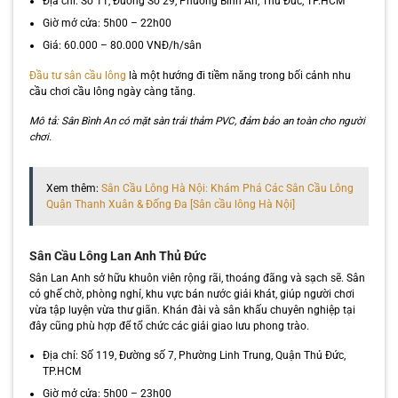
Địa chỉ: Số 11, Đường Số 29, Phường Bình An, Thủ Đức, TP.HCM
Giờ mở cửa: 5h00 – 22h00
Giá: 60.000 – 80.000 VNĐ/h/sân
Đầu tư sân cầu lông
là một hướng đi tiềm năng trong bối cảnh nhu
cầu chơi cầu lông ngày càng tăng.
Mô tả: Sân Bình An có mặt sàn trải thảm PVC, đảm bảo an toàn cho người
chơi.
Xem thêm:
Sân Cầu Lông Hà Nội: Khám Phá Các Sân Cầu Lông
Quận Thanh Xuân & Đống Đa [Sân cầu lông Hà Nội]
Sân Cầu Lông Lan Anh Thủ Đức
Sân Lan Anh sở hữu khuôn viên rộng rãi, thoáng đãng và sạch sẽ. Sân
có ghế chờ, phòng nghỉ, khu vực bán nước giải khát, giúp người chơi
vừa tập luyện vừa thư giãn. Khán đài và sân khấu chuyên nghiệp tại
đây cũng phù hợp để tổ chức các giải giao lưu phong trào.
Địa chỉ: Số 119, Đường số 7, Phường Linh Trung, Quận Thủ Đức,
TP.HCM
Giờ mở cửa: 5h00 – 23h00