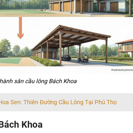
thành sân cầu lông Bách Khoa
Hoa Sen: Thiên Đường Cầu Lông Tại Phú Thọ
 Bách Khoa