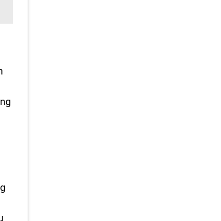
n
ọng
ng
u