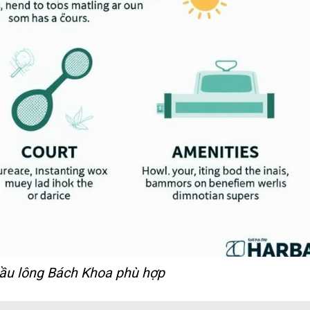
ầu lông Bách Khoa phù hợp