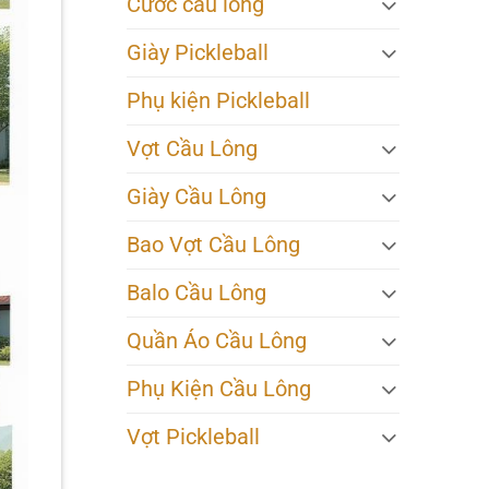
Cước cầu lông
Giày Pickleball
Phụ kiện Pickleball
Vợt Cầu Lông
Giày Cầu Lông
Bao Vợt Cầu Lông
Balo Cầu Lông
Quần Áo Cầu Lông
Phụ Kiện Cầu Lông
Vợt Pickleball