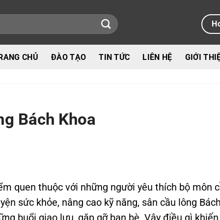
Ho
RANG CHỦ
ĐÀO TẠO
TIN TỨC
LIÊN HỆ
GIỚI THI
ng Bách Khoa
iểm quen thuộc với những người yêu thích bộ môn 
luyện sức khỏe, nâng cao kỹ năng, sân cầu lông Bác
ng buổi giao lưu, gặp gỡ bạn bè. Vậy điều gì khiến