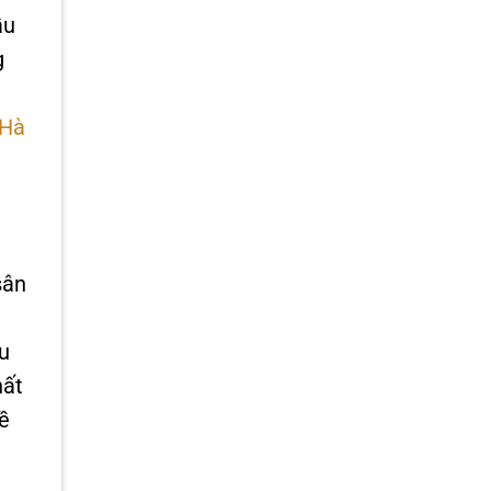
ầu
g
 Hà
sân
u
hất
ề