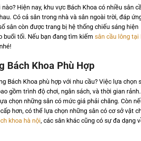
 nào? Hiện nay, khu vực Bách Khoa có nhiều sân c
hau. Có cả sân trong nhà và sân ngoài trời, đáp ứn
số sân còn được trang bị hệ thống chiếu sáng hiện
ào buổi tối. Nếu bạn đang tìm kiếm
sân cầu lông tại
nhé!
g Bách Khoa Phù Hợp
ng Bách Khoa phù hợp với nhu cầu? Việc lựa chọn 
ao gồm trình độ chơi, ngân sách, và thời gian rảnh.
 lựa chọn những sân có mức giá phải chăng. Còn nế
cấp hơn, có thể lựa chọn những sân có cơ sở vật c
ch khoa hà nội
, các sân khác cũng có sự đa dạng v