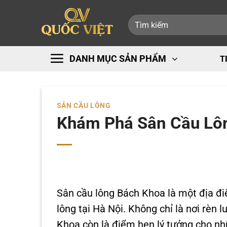
Bỏ
Tìm
qua
kiếm:
nội
dung
DANH MỤC SẢN PHẨM
T
SÂN CẦU LÔNG
Khám Phá Sân Cầu Lô
Sân cầu lông Bách Khoa là một địa đ
lông tại Hà Nội. Không chỉ là nơi rèn 
Khoa còn là điểm hẹn lý tưởng cho nhữ