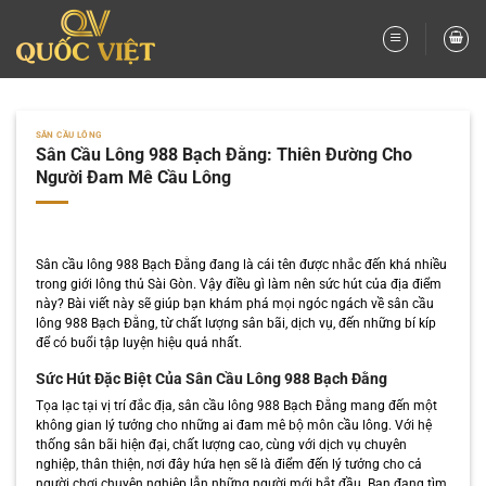
Bỏ
qua
nội
dung
SÂN CẦU LÔNG
Sân Cầu Lông 988 Bạch Đằng: Thiên Đường Cho
Người Đam Mê Cầu Lông
Sân cầu lông 988 Bạch Đằng đang là cái tên được nhắc đến khá nhiều
trong giới lông thủ Sài Gòn. Vậy điều gì làm nên sức hút của địa điểm
này? Bài viết này sẽ giúp bạn khám phá mọi ngóc ngách về sân cầu
lông 988 Bạch Đằng, từ chất lượng sân bãi, dịch vụ, đến những bí kíp
để có buổi tập luyện hiệu quả nhất.
Sức Hút Đặc Biệt Của Sân Cầu Lông 988 Bạch Đằng
Tọa lạc tại vị trí đắc địa, sân cầu lông 988 Bạch Đằng mang đến một
không gian lý tưởng cho những ai đam mê bộ môn cầu lông. Với hệ
thống sân bãi hiện đại, chất lượng cao, cùng với dịch vụ chuyên
nghiệp, thân thiện, nơi đây hứa hẹn sẽ là điểm đến lý tưởng cho cả
người chơi chuyên nghiệp lẫn những người mới bắt đầu. Bạn đang tìm