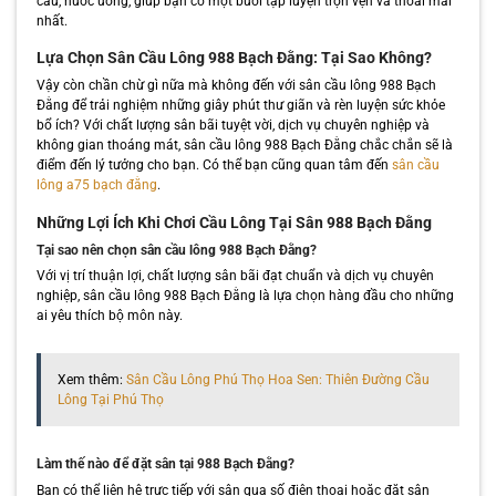
cầu, nước uống, giúp bạn có một buổi tập luyện trọn vẹn và thoải mái
nhất.
Lựa Chọn Sân Cầu Lông 988 Bạch Đằng: Tại Sao Không?
Vậy còn chần chừ gì nữa mà không đến với sân cầu lông 988 Bạch
Đằng để trải nghiệm những giây phút thư giãn và rèn luyện sức khỏe
bổ ích? Với chất lượng sân bãi tuyệt vời, dịch vụ chuyên nghiệp và
không gian thoáng mát, sân cầu lông 988 Bạch Đằng chắc chắn sẽ là
điểm đến lý tưởng cho bạn. Có thể bạn cũng quan tâm đến
sân cầu
lông a75 bạch đằng
.
Những Lợi Ích Khi Chơi Cầu Lông Tại Sân 988 Bạch Đằng
Tại sao nên chọn sân cầu lông 988 Bạch Đằng?
Với vị trí thuận lợi, chất lượng sân bãi đạt chuẩn và dịch vụ chuyên
nghiệp, sân cầu lông 988 Bạch Đằng là lựa chọn hàng đầu cho những
ai yêu thích bộ môn này.
Xem thêm:
Sân Cầu Lông Phú Thọ Hoa Sen: Thiên Đường Cầu
Lông Tại Phú Thọ
Làm thế nào để đặt sân tại 988 Bạch Đằng?
Bạn có thể liên hệ trực tiếp với sân qua số điện thoại hoặc đặt sân