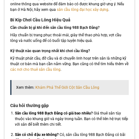
online thông qua website để đảm bảo có được khung giờ ưng ý. Nếu
bạn ở Hà Nội, hãy xem qua
sân cầu lông đại học xây dựng
.
Bí Kíp Chơi Cầu Lông Hiệu Quả
Cần chuẩn bị gì khi đến sân cầu lông 988 Bạch Đằng?
Hãy chuẩn bị trang phục thoải mái, giày thể thao phù hợp, vợt cầu
lông và nước uống để có buổi tập luyện hiệu quả.
Kỹ thuật nào quan trọng nhất khi chơi cầu lông?
Kỹ thuật phát cầu, đỡ cầu và di chuyển linh hoạt trên sân là những kỹ
thuật cơ bản mà bạn cần nắm vững. Bạn cũng có thể tìm hiểu thêm về
các nơi cho thuê sân cầu lông
.
Xem thêm:
Khám Phá Thế Giới Cột Sân Cầu Lông
Câu hỏi thường gặp
Sân cầu lông 988 Bạch Đằng có giá bao nhiêu?
Giá thuê sân tùy
thuộc vào khung giờ và ngày trong tuần. Bạn có thể liên hệ trực tiếp
với sân để biết thêm chi tiết.
Sân có chỗ đậu xe không?
Có, sân cầu lông 988 Bạch Đằng có bãi