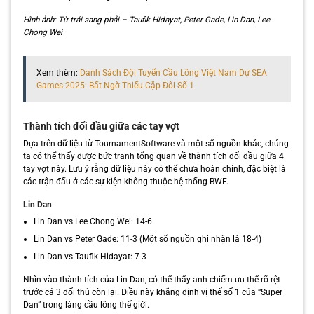
Hình ảnh: Từ trái sang phải – Taufik Hidayat, Peter Gade, Lin Dan, Lee
Chong Wei
Xem thêm:
Danh Sách Đội Tuyển Cầu Lông Việt Nam Dự SEA
Games 2025: Bất Ngờ Thiếu Cặp Đôi Số 1
Thành tích đối đầu giữa các tay vợt
Dựa trên dữ liệu từ TournamentSoftware và một số nguồn khác, chúng
ta có thể thấy được bức tranh tổng quan về thành tích đối đầu giữa 4
tay vợt này. Lưu ý rằng dữ liệu này có thể chưa hoàn chỉnh, đặc biệt là
các trận đấu ở các sự kiện không thuộc hệ thống BWF.
Lin Dan
Lin Dan vs Lee Chong Wei: 14-6
Lin Dan vs Peter Gade: 11-3 (Một số nguồn ghi nhận là 18-4)
Lin Dan vs Taufik Hidayat: 7-3
Nhìn vào thành tích của Lin Dan, có thể thấy anh chiếm ưu thế rõ rệt
trước cả 3 đối thủ còn lại. Điều này khẳng định vị thế số 1 của “Super
Dan” trong làng cầu lông thế giới.