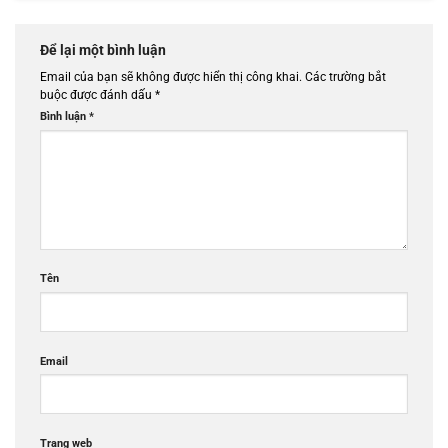
Để lại một bình luận
Email của bạn sẽ không được hiển thị công khai.
Các trường bắt
buộc được đánh dấu
*
Bình luận
*
Tên
Email
Trang web