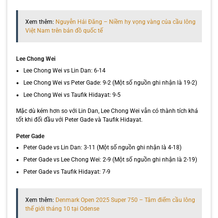
Xem thêm:
Nguyễn Hải Đăng – Niềm hy vọng vàng của cầu lông
Việt Nam trên bản đồ quốc tế
Lee Chong Wei
Lee Chong Wei vs Lin Dan: 6-14
Lee Chong Wei vs Peter Gade: 9-2 (Một số nguồn ghi nhận là 19-2)
Lee Chong Wei vs Taufik Hidayat: 9-5
Mặc dù kém hơn so với Lin Dan, Lee Chong Wei vẫn có thành tích khá
tốt khi đối đầu với Peter Gade và Taufik Hidayat.
Peter Gade
Peter Gade vs Lin Dan: 3-11 (Một số nguồn ghi nhận là 4-18)
Peter Gade vs Lee Chong Wei: 2-9 (Một số nguồn ghi nhận là 2-19)
Peter Gade vs Taufik Hidayat: 7-9
Xem thêm:
Denmark Open 2025 Super 750 – Tâm điểm cầu lông
thế giới tháng 10 tại Odense