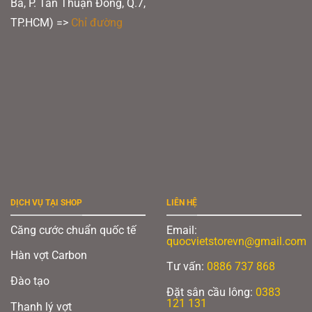
Ba, P. Tân Thuận Đông, Q.7,
TP.HCM) =>
Chỉ đường
DỊCH VỤ TẠI SHOP
LIÊN HỆ
Căng cước chuẩn quốc tế
Email:
quocvietstorevn@gmail.com
Hàn vợt Carbon
Tư vấn:
0886 737 868
Đào tạo
Đặt sân cầu lông:
0383
121 131
Thanh lý vợt