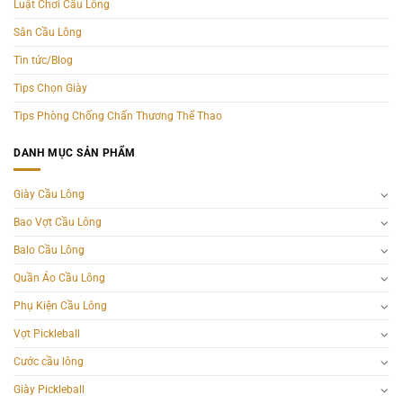
Luật Chơi Cầu Lông
Sân Cầu Lông
Tin tức/Blog
Tips Chọn Giày
Tips Phòng Chống Chấn Thương Thể Thao
DANH MỤC SẢN PHẨM
Giày Cầu Lông
Bao Vợt Cầu Lông
Balo Cầu Lông
Quần Áo Cầu Lông
Phụ Kiện Cầu Lông
Vợt Pickleball
Cước cầu lông
Giày Pickleball