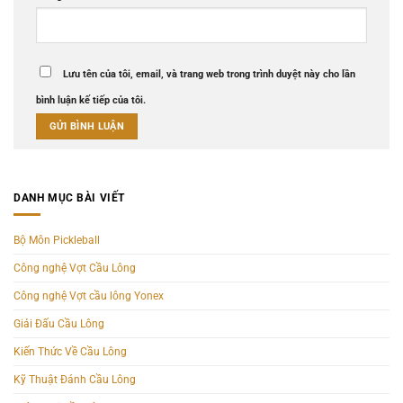
Lưu tên của tôi, email, và trang web trong trình duyệt này cho lần
bình luận kế tiếp của tôi.
DANH MỤC BÀI VIẾT
Bộ Môn Pickleball
Công nghệ Vợt Cầu Lông
Công nghệ Vợt cầu lông Yonex
Giải Đấu Cầu Lông
Kiến Thức Về Cầu Lông
Kỹ Thuật Đánh Cầu Lông