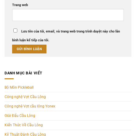
Trang web
Lưu tên của tôi, email, và trang web trong trình duyệt này cho lần
bình luận kế tiếp của tôi.
DANH MỤC BÀI VIẾT
Bộ Môn Pickleball
Công nghệ Vợt Cầu Lông
Công nghệ Vợt cầu lông Yonex
Giải Đấu Cầu Lông
Kiến Thức Về Cầu Lông
Kỹ Thuật Đánh Cầu Lông