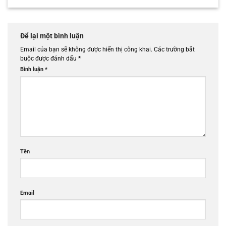
Để lại một bình luận
Email của bạn sẽ không được hiển thị công khai.
Các trường bắt
buộc được đánh dấu
*
Bình luận
*
Tên
Email