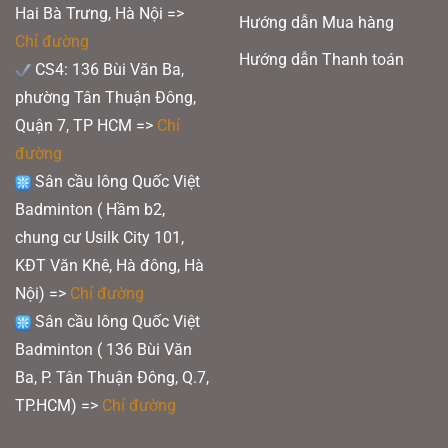
Hai Bà Trưng, Hà Nội =>
Hướng dẫn Mua hàng
Chỉ đường
Hướng dẫn Thanh toán
CS4: 136 Bùi Văn Ba,
phường Tân Thuận Đông,
Quận 7, TP HCM
=>
Chỉ
đường
Sân cầu lông Quốc Việt
Badminton ( Hầm b2,
chung cư Usilk City 101,
KĐT Văn Khê, Hà đông, Hà
Nội) =>
Chỉ đường
Sân cầu lông Quốc Việt
Badminton ( 136 Bùi Văn
Ba, P. Tân Thuận Đông, Q.7,
TP.HCM) =>
Chỉ đường