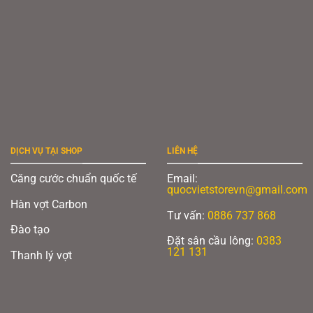
DỊCH VỤ TẠI SHOP
LIÊN HỆ
Căng cước chuẩn quốc tế
Email:
quocvietstorevn@gmail.com
Hàn vợt Carbon
Tư vấn:
0886 737 868
Đào tạo
Đặt sân cầu lông:
0383
121 131
Thanh lý vợt