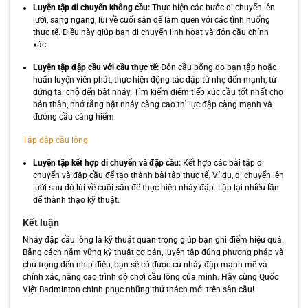
Luyện tập di chuyển không cầu:
Thực hiện các bước di chuyển lên
lưới, sang ngang, lùi về cuối sân để làm quen với các tình huống
thực tế. Điều này giúp bạn di chuyển linh hoạt và đón cầu chính
xác.
Luyện tập đập cầu với cầu thực tế:
Đón cầu bổng do bạn tập hoặc
huấn luyện viên phát, thực hiện động tác đập từ nhẹ đến mạnh, từ
đứng tại chỗ đến bật nhảy. Tìm kiếm điểm tiếp xúc cầu tốt nhất cho
bản thân, nhớ rằng bật nhảy càng cao thì lực đập càng mạnh và
đường cầu càng hiểm.
Tập đập cầu lông
Luyện tập kết hợp di chuyển và đập cầu:
Kết hợp các bài tập di
chuyển và đập cầu để tạo thành bài tập thực tế. Ví dụ, di chuyển lên
lưới sau đó lùi về cuối sân để thực hiện nhảy đập. Lặp lại nhiều lần
để thành thạo kỹ thuật.
Kết luận
Nhảy đập cầu lông là kỹ thuật quan trọng giúp bạn ghi điểm hiệu quả.
Bằng cách nắm vững kỹ thuật cơ bản, luyện tập đúng phương pháp và
chú trọng đến nhịp điệu, bạn sẽ có được cú nhảy đập mạnh mẽ và
chính xác, nâng cao trình độ chơi cầu lông của mình. Hãy cùng Quốc
Việt Badminton chinh phục những thử thách mới trên sân cầu!