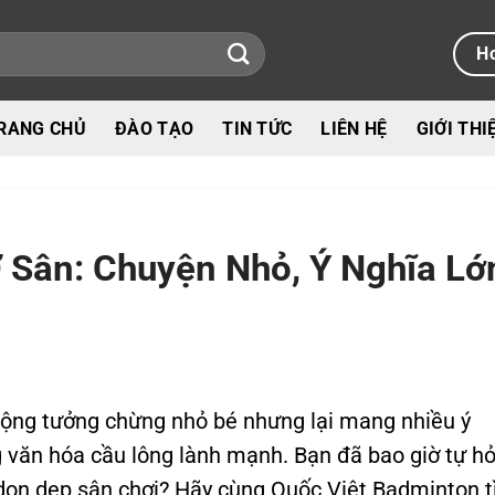
Ho
RANG CHỦ
ĐÀO TẠO
TIN TỨC
LIÊN HỆ
GIỚI THI
 Sân: Chuyện Nhỏ, Ý Nghĩa Lớ
động tưởng chừng nhỏ bé nhưng lại mang nhiều ý
 văn hóa cầu lông lành mạnh. Bạn đã bao giờ tự hỏ
c dọn dẹp sân chơi? Hãy cùng Quốc Việt Badminton 