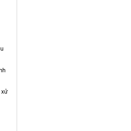
hu
ánh
 xử