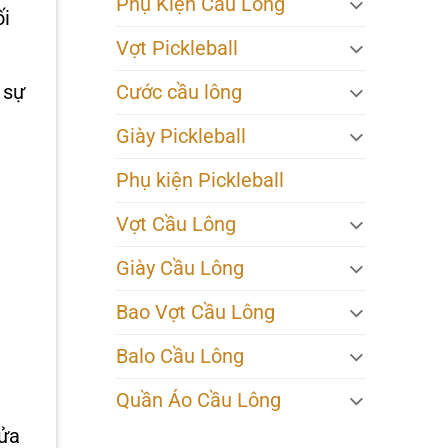
Phụ Kiện Cầu Lông
ối
Vợt Pickleball
Cước cầu lông
 sự
Giày Pickleball
Phụ kiện Pickleball
Vợt Cầu Lông
Giày Cầu Lông
Bao Vợt Cầu Lông
Balo Cầu Lông
Quần Áo Cầu Lông
sửa