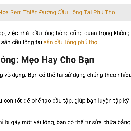
Hoa Sen: Thiên Đường Cầu Lông Tại Phú Thọ
ợp, việc nhặt cầu lông hỏng cũng quan trọng không
 sân cầu lông tại
sân cầu lông phú thọ
.
Hỏng: Mẹo Hay Cho Bạn
g vô dụng. Bạn có thể tái sử dụng chúng theo nhiề
còn tốt để chế tạo cầu tập, giúp bạn luyện tập kỹ
ỉ bị gãy một vài lông, bạn có thể tự sửa chữa bằng