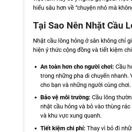
hiểu sâu hơn về “chuyện nhỏ mà khôn
Tại Sao Nên Nhặt Cầu 
Nhặt cầu lông hỏng ở sân không chỉ gi
hiện ý thức cộng đồng và tiết kiệm chi
An toàn hơn cho người chơi:
Cầu hỏ
trong những pha di chuyển nhanh. V
cho bạn và những người cùng chơi.
Bảo vệ môi trường:
Cầu lông thường
nhặt cầu hỏng và bỏ vào thùng rác
và khu vực xung quanh.
Tiết kiệm chi phí:
Thay vì bỏ đi nhữ