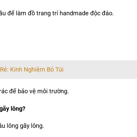
ầu để làm đồ trang trí handmade độc đáo.
Rẻ: Kinh Nghiệm Bỏ Túi
rác để bảo vệ môi trường.
gãy lông?
ầu lông gãy lông.