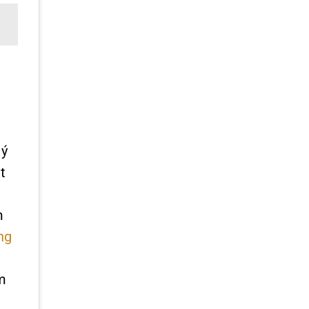
 ý
t
m
ng
m