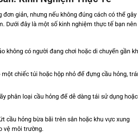
g đơn giản, nhưng nếu không đúng cách có thể gây
m. Dưới đây là một số kinh nghiệm thực tế bạn nên
 không có người đang chơi hoặc di chuyển gần k
một chiếc túi hoặc hộp nhỏ để đựng cầu hỏng, tr
hãy phân loại cầu hỏng để dễ dàng tái sử dụng hoặc
t cầu hỏng bừa bãi trên sân hoặc khu vực xung
o vệ môi trường.