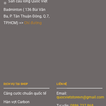
Sân cầu lông Quốc Việt
Badminton ( 136 Bùi Văn
Ba, P. Tân Thuận Đông, Q.7,
TP.HCM) =>
Chỉ đường
DỊCH VỤ TẠI SHOP
LIÊN HỆ
Căng cước chuẩn quốc tế
Email:
quocvietstorevn@gmail.com
Hàn vợt Carbon
Tư vấn:
0886 737 868