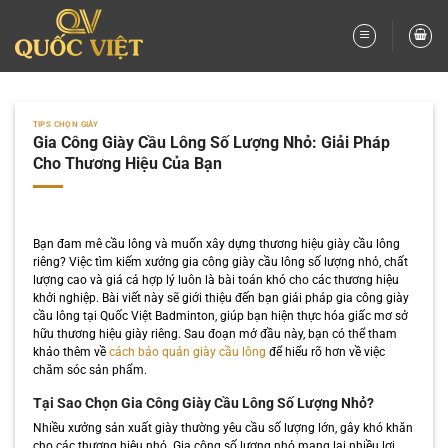
Bỏ
qua
nội
dung
TIPS CHỌN GIÀY
Gia Công Giày Cầu Lông Số Lượng Nhỏ: Giải Pháp
Cho Thương Hiệu Của Bạn
Bạn đam mê cầu lông và muốn xây dựng thương hiệu giày cầu lông
riêng? Việc tìm kiếm xưởng gia công giày cầu lông số lượng nhỏ, chất
lượng cao và giá cả hợp lý luôn là bài toán khó cho các thương hiệu
khởi nghiệp. Bài viết này sẽ giới thiệu đến bạn giải pháp gia công giày
cầu lông tại Quốc Việt Badminton, giúp bạn hiện thực hóa giấc mơ sở
hữu thương hiệu giày riêng. Sau đoạn mở đầu này, bạn có thể tham
khảo thêm về
cách bảo quản giày cầu lông
để hiểu rõ hơn về việc
chăm sóc sản phẩm.
Tại Sao Chọn Gia Công Giày Cầu Lông Số Lượng Nhỏ?
Nhiều xưởng sản xuất giày thường yêu cầu số lượng lớn, gây khó khăn
cho các thương hiệu nhỏ. Gia công số lượng nhỏ mang lại nhiều lợi