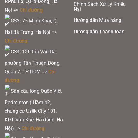
P.Phú La, Q.Hà Đông, Hà
Chính Sách Xử Lý Khiếu
Nại
Nội =>
Chỉ đường
Hướng dẫn Mua hàng
CS3: 75 Minh Khai, Q.
Hướng dẫn Thanh toán
Hai Bà Trưng, Hà Nội =>
Chỉ đường
CS4: 136 Bùi Văn Ba,
phường Tân Thuận Đông,
Quận 7, TP HCM
=>
Chỉ
đường
Sân cầu lông Quốc Việt
Badminton ( Hầm b2,
chung cư Usilk City 101,
KĐT Văn Khê, Hà đông, Hà
Nội) =>
Chỉ đường