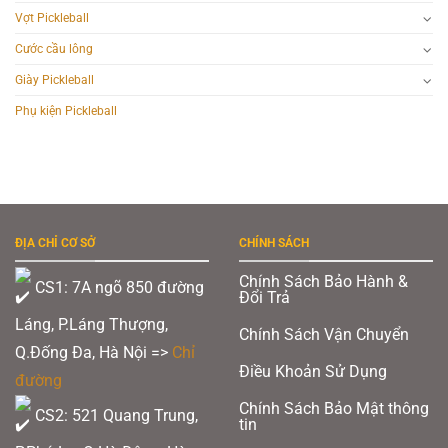
Vợt Pickleball
Cước cầu lông
Giày Pickleball
Phụ kiện Pickleball
ĐỊA CHỈ CƠ SỞ
CHÍNH SÁCH
Chính Sách Bảo Hành &
CS1: 7A ngõ 850 đường
Đổi Trả
Láng, P.Láng Thượng,
Chính Sách Vận Chuyển
Q.Đống Đa, Hà Nội =>
Chỉ
Điều Khoản Sử Dụng
đường
Chính Sách Bảo Mật thông
CS2: 521 Quang Trung,
tin