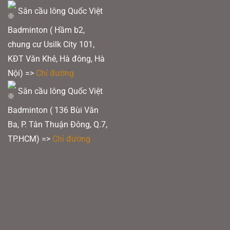
Sân cầu lông Quốc Việt
Badminton ( Hầm b2,
chung cư Usilk City 101,
KĐT Văn Khê, Hà đông, Hà
Nội) =>
Chỉ đường
Sân cầu lông Quốc Việt
Badminton ( 136 Bùi Văn
Ba, P. Tân Thuận Đông, Q.7,
TP.HCM) =>
Chỉ đường