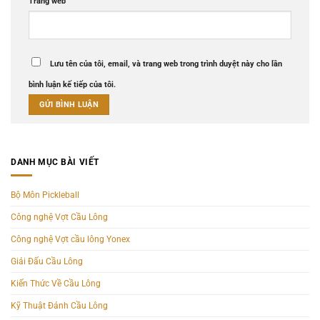
Trang web
Lưu tên của tôi, email, và trang web trong trình duyệt này cho lần
bình luận kế tiếp của tôi.
DANH MỤC BÀI VIẾT
Bộ Môn Pickleball
Công nghệ Vợt Cầu Lông
Công nghệ Vợt cầu lông Yonex
Giải Đấu Cầu Lông
Kiến Thức Về Cầu Lông
Kỹ Thuật Đánh Cầu Lông