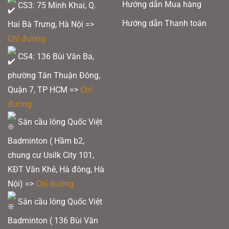
Hướng dẫn Mua hàng
CS3: 75 Minh Khai, Q.
Hướng dẫn Thanh toán
Hai Bà Trưng, Hà Nội =>
Chỉ đường
CS4: 136 Bùi Văn Ba,
phường Tân Thuận Đông,
Quận 7, TP HCM
=>
Chỉ
đường
Sân cầu lông Quốc Việt
Badminton ( Hầm b2,
chung cư Usilk City 101,
KĐT Văn Khê, Hà đông, Hà
Nội) =>
Chỉ đường
Sân cầu lông Quốc Việt
Badminton ( 136 Bùi Văn