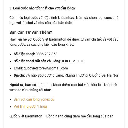
3. Loại cước nào tốt nhất cho vợt cầu lông?
Có nhiều loại cước với đặc tính khác nhau. Nên lựa chọn loại cước phù
hợp với lối chơi và nhu cầu của bản thân.
Bạn Cần Tư Vấn Thêm?
Hãy liên hệ với Quốc Việt Badminton để được tư vấn chi tiết về vợt cầu
lông, cước, và các phụ kiện cầu lông khác:
Số điện thoại:
0886 737 868
Số điện thoại đặt sân cầu lông:
0383 121 131
Email:
quocvietstorevn@gmail.com
Địa chỉ:
7A ngõ 850 đường Láng, P.Láng Thượng, Q.Đống Đa, Hà Nội
Ngoài ra, bạn có thể tham khảo thêm các bài viết hữu ích khác trên
website của chúng tôi như:
Bán vợt cầu lông yonex cũ
Vợt lining dưới 1 triệu
Quốc Việt Badminton – Đồng hành cùng đam mê cầu lông của bạn!