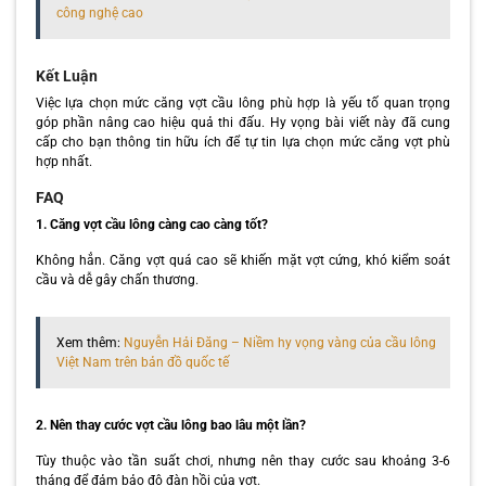
công nghệ cao
Kết Luận
Việc lựa chọn mức căng vợt cầu lông phù hợp là yếu tố quan trọng
góp phần nâng cao hiệu quả thi đấu. Hy vọng bài viết này đã cung
cấp cho bạn thông tin hữu ích để tự tin lựa chọn mức căng vợt phù
hợp nhất.
FAQ
1. Căng vợt cầu lông càng cao càng tốt?
Không hẳn. Căng vợt quá cao sẽ khiến mặt vợt cứng, khó kiểm soát
cầu và dễ gây chấn thương.
Xem thêm:
Nguyễn Hải Đăng – Niềm hy vọng vàng của cầu lông
Việt Nam trên bản đồ quốc tế
2. Nên thay cước vợt cầu lông bao lâu một lần?
Tùy thuộc vào tần suất chơi, nhưng nên thay cước sau khoảng 3-6
tháng để đảm bảo độ đàn hồi của vợt.