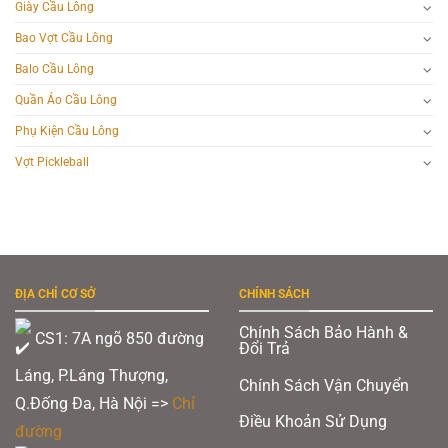
Giày Cầu Lông
Bao Vợt Cầu Lông
Balo Cầu Lông
Quần Áo Cầu Lông
Phụ Kiện Cầu Lông
Vợt Pickleball
ĐỊA CHỈ CƠ SỞ
CHÍNH SÁCH
Chính Sách Bảo Hành &
CS1: 7A ngõ 850 đường
Đổi Trả
Láng, P.Láng Thượng,
Chính Sách Vận Chuyển
Q.Đống Đa, Hà Nội =>
Chỉ
Điều Khoản Sử Dụng
đường