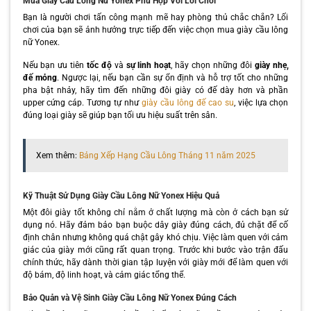
Mua Giày Cầu Lông Nữ Yonex Phù Hợp Với Lối Chơi
Bạn là người chơi tấn công mạnh mẽ hay phòng thủ chắc chắn? Lối
chơi của bạn sẽ ảnh hưởng trực tiếp đến việc chọn mua giày cầu lông
nữ Yonex.
Nếu bạn ưu tiên
tốc độ
và
sự linh hoạt
, hãy chọn những đôi
giày nhẹ,
đế mỏng
. Ngược lại, nếu bạn cần sự ổn định và hỗ trợ tốt cho những
pha bật nhảy, hãy tìm đến những đôi giày có đế dày hơn và phần
upper cứng cáp. Tương tự như
giày cầu lông đế cao su
, việc lựa chọn
đúng loại giày sẽ giúp bạn tối ưu hiệu suất trên sân.
Xem thêm:
Bảng Xếp Hạng Cầu Lông Tháng 11 năm 2025
Kỹ Thuật Sử Dụng Giày Cầu Lông Nữ Yonex Hiệu Quả
Một đôi giày tốt không chỉ nằm ở chất lượng mà còn ở cách bạn sử
dụng nó. Hãy đảm bảo bạn buộc dây giày đúng cách, đủ chặt để cố
định chân nhưng không quá chật gây khó chịu. Việc làm quen với cảm
giác của giày mới cũng rất quan trọng. Trước khi bước vào trận đấu
chính thức, hãy dành thời gian tập luyện với giày mới để làm quen với
độ bám, độ linh hoạt, và cảm giác tổng thể.
Bảo Quản và Vệ Sinh Giày Cầu Lông Nữ Yonex Đúng Cách