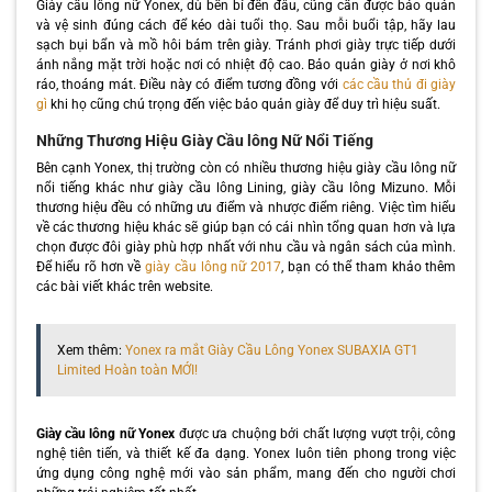
Giày cầu lông nữ Yonex, dù bền bỉ đến đâu, cũng cần được bảo quản
và vệ sinh đúng cách để kéo dài tuổi thọ. Sau mỗi buổi tập, hãy lau
sạch bụi bẩn và mồ hôi bám trên giày. Tránh phơi giày trực tiếp dưới
ánh nắng mặt trời hoặc nơi có nhiệt độ cao. Bảo quản giày ở nơi khô
ráo, thoáng mát. Điều này có điểm tương đồng với
các cầu thủ đi giày
gì
khi họ cũng chú trọng đến việc bảo quản giày để duy trì hiệu suất.
Những Thương Hiệu Giày Cầu lông Nữ Nổi Tiếng
Bên cạnh Yonex, thị trường còn có nhiều thương hiệu giày cầu lông nữ
nổi tiếng khác như giày cầu lông Lining, giày cầu lông Mizuno. Mỗi
thương hiệu đều có những ưu điểm và nhược điểm riêng. Việc tìm hiểu
về các thương hiệu khác sẽ giúp bạn có cái nhìn tổng quan hơn và lựa
chọn được đôi giày phù hợp nhất với nhu cầu và ngân sách của mình.
Để hiểu rõ hơn về
giày cầu lông nữ 2017
, bạn có thể tham khảo thêm
các bài viết khác trên website.
Xem thêm:
Yonex ra mắt Giày Cầu Lông Yonex SUBAXIA GT1
Limited Hoàn toàn MỚI!
Giày cầu lông nữ Yonex
được ưa chuộng bởi chất lượng vượt trội, công
nghệ tiên tiến, và thiết kế đa dạng. Yonex luôn tiên phong trong việc
ứng dụng công nghệ mới vào sản phẩm, mang đến cho người chơi