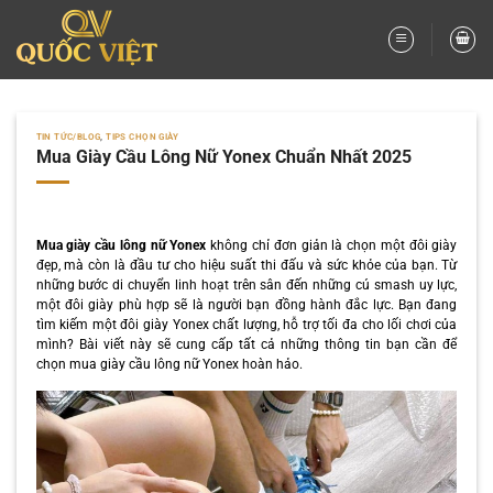
Bỏ
qua
nội
dung
TIN TỨC/BLOG
,
TIPS CHỌN GIÀY
Mua Giày Cầu Lông Nữ Yonex Chuẩn Nhất 2025
Mua giày cầu lông nữ Yonex
không chỉ đơn giản là chọn một đôi giày
đẹp, mà còn là đầu tư cho hiệu suất thi đấu và sức khỏe của bạn. Từ
những bước di chuyển linh hoạt trên sân đến những cú smash uy lực,
một đôi giày phù hợp sẽ là người bạn đồng hành đắc lực. Bạn đang
tìm kiếm một đôi giày Yonex chất lượng, hỗ trợ tối đa cho lối chơi của
mình? Bài viết này sẽ cung cấp tất cả những thông tin bạn cần để
chọn mua giày cầu lông nữ Yonex hoàn hảo.