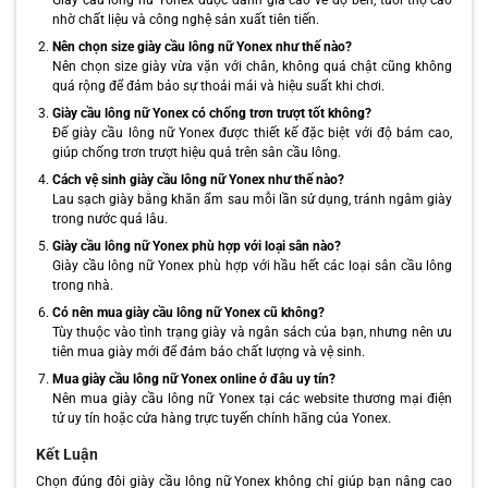
Giày cầu lông nữ Yonex được đánh giá cao về độ bền, tuổi thọ cao
nhờ chất liệu và công nghệ sản xuất tiên tiến.
Nên chọn size giày cầu lông nữ Yonex như thế nào?
Nên chọn size giày vừa vặn với chân, không quá chật cũng không
quá rộng để đảm bảo sự thoải mái và hiệu suất khi chơi.
Giày cầu lông nữ Yonex có chống trơn trượt tốt không?
Đế giày cầu lông nữ Yonex được thiết kế đặc biệt với độ bám cao,
giúp chống trơn trượt hiệu quả trên sân cầu lông.
Cách vệ sinh giày cầu lông nữ Yonex như thế nào?
Lau sạch giày bằng khăn ẩm sau mỗi lần sử dụng, tránh ngâm giày
trong nước quá lâu.
Giày cầu lông nữ Yonex phù hợp với loại sân nào?
Giày cầu lông nữ Yonex phù hợp với hầu hết các loại sân cầu lông
trong nhà.
Có nên mua giày cầu lông nữ Yonex cũ không?
Tùy thuộc vào tình trạng giày và ngân sách của bạn, nhưng nên ưu
tiên mua giày mới để đảm bảo chất lượng và vệ sinh.
Mua giày cầu lông nữ Yonex online ở đâu uy tín?
Nên mua giày cầu lông nữ Yonex tại các website thương mại điện
tử uy tín hoặc cửa hàng trực tuyến chính hãng của Yonex.
Kết Luận
Chọn đúng đôi giày cầu lông nữ Yonex không chỉ giúp bạn nâng cao