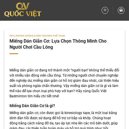
Bỏ
qua
nội
dung
TIPS PHÒNG CHỐNG CHẤN THƯƠNG THỂ THAO
Miếng Dán Giãn Cơ: Lựa Chọn Thông Minh Cho
Người Chơi Cầu Lông
Miếng dán giãn cơ đang trở thành một “người bạn” không thể thiếu đối
với nhiều vận động viên cầu lông. Từ những người chơi chuyên nghiệp
đến nghiệp dư, miếng dán giãn cơ hỗ trợ giảm đau nhức, cải thiện hiệu
suất và phòng ngừa chấn thương. Vậy miếng dán giãn cơ là gì và làm
thế nào để lựa chọn loại phù hợp với bạn? Hãy cùng Quốc Việt
Badminton tìm hiểu chi tiết nhé!
Miếng Dán Giãn Cơ là gì?
Miếng dán giãn cơ, còn được gọi là kinesiology tape, là một loại băng
dính đàn hồi được sử dụng để hỗ trợ cơ bắp và khớp. Chúng hoạt
động bằng cách nâng đỡ da, tạo áp lực nhẹ lên các mô bên dưới, giúp
giảm đau, cải thiện tuần hoàn máu và hỗ trợ quá trình phục hồi.