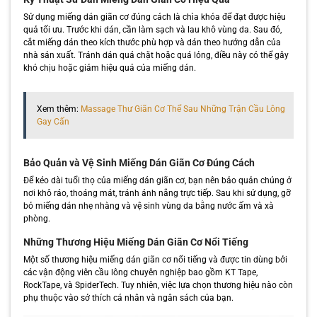
Sử dụng miếng dán giãn cơ đúng cách là chìa khóa để đạt được hiệu
quả tối ưu. Trước khi dán, cần làm sạch và lau khô vùng da. Sau đó,
cắt miếng dán theo kích thước phù hợp và dán theo hướng dẫn của
nhà sản xuất. Tránh dán quá chặt hoặc quá lỏng, điều này có thể gây
khó chịu hoặc giảm hiệu quả của miếng dán.
Xem thêm:
Massage Thư Giãn Cơ Thể Sau Những Trận Cầu Lông
Gay Cấn
Bảo Quản và Vệ Sinh Miếng Dán Giãn Cơ Đúng Cách
Để kéo dài tuổi thọ của miếng dán giãn cơ, bạn nên bảo quản chúng ở
nơi khô ráo, thoáng mát, tránh ánh nắng trực tiếp. Sau khi sử dụng, gỡ
bỏ miếng dán nhẹ nhàng và vệ sinh vùng da bằng nước ấm và xà
phòng.
Những Thương Hiệu Miếng Dán Giãn Cơ Nổi Tiếng
Một số thương hiệu miếng dán giãn cơ nổi tiếng và được tin dùng bởi
các vận động viên cầu lông chuyên nghiệp bao gồm KT Tape,
RockTape, và SpiderTech. Tuy nhiên, việc lựa chọn thương hiệu nào còn
phụ thuộc vào sở thích cá nhân và ngân sách của bạn.