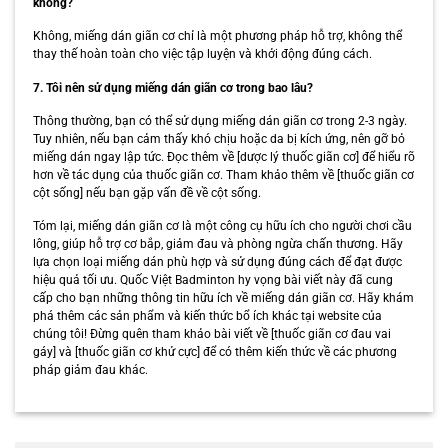
không?
Không, miếng dán giãn cơ chỉ là một phương pháp hỗ trợ, không thể
thay thế hoàn toàn cho việc tập luyện và khởi động đúng cách.
7. Tôi nên sử dụng miếng dán giãn cơ trong bao lâu?
Thông thường, bạn có thể sử dụng miếng dán giãn cơ trong 2-3 ngày.
Tuy nhiên, nếu bạn cảm thấy khó chịu hoặc da bị kích ứng, nên gỡ bỏ
miếng dán ngay lập tức. Đọc thêm về [dược lý thuốc giãn cơ] để hiểu rõ
hơn về tác dụng của thuốc giãn cơ. Tham khảo thêm về [thuốc giãn cơ
cột sống] nếu bạn gặp vấn đề về cột sống.
Tóm lại, miếng dán giãn cơ là một công cụ hữu ích cho người chơi cầu
lông, giúp hỗ trợ cơ bắp, giảm đau và phòng ngừa chấn thương. Hãy
lựa chọn loại miếng dán phù hợp và sử dụng đúng cách để đạt được
hiệu quả tối ưu. Quốc Việt Badminton hy vọng bài viết này đã cung
cấp cho bạn những thông tin hữu ích về miếng dán giãn cơ. Hãy khám
phá thêm các sản phẩm và kiến thức bổ ích khác tại website của
chúng tôi! Đừng quên tham khảo bài viết về [thuốc giãn cơ đau vai
gáy] và [thuốc giãn cơ khử cực] để có thêm kiến thức về các phương
pháp giảm đau khác.