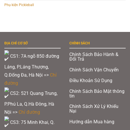
Phụ kiện Pickleball
ĐỊA CHỈ CƠ SỞ
CHÍNH SÁCH
Chính Sách Bảo Hành &
CS1: 7A ngõ 850 đường
Đổi Trả
Láng, P.Láng Thượng,
Chính Sách Vận Chuyển
Q.Đống Đa, Hà Nội =>
Chỉ
Điều Khoản Sử Dụng
đường
Chính Sách Bảo Mật thông
CS2: 521 Quang Trung,
tin
P.Phú La, Q.Hà Đông, Hà
Chính Sách Xử Lý Khiếu
Nại
Nội =>
Chỉ đường
Hướng dẫn Mua hàng
CS3: 75 Minh Khai, Q.