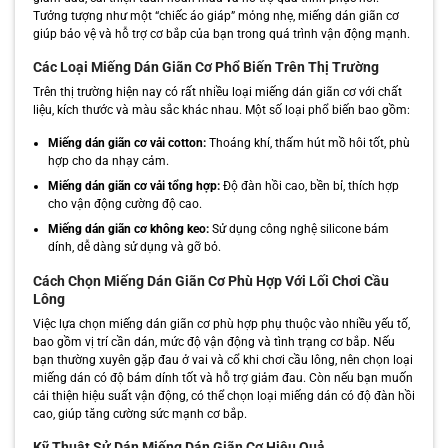
Tưởng tượng như một “chiếc áo giáp” mỏng nhẹ, miếng dán giãn cơ
giúp bảo vệ và hỗ trợ cơ bắp của bạn trong quá trình vận động mạnh.
Các Loại Miếng Dán Giãn Cơ Phổ Biến Trên Thị Trường
Trên thị trường hiện nay có rất nhiều loại miếng dán giãn cơ với chất
liệu, kích thước và màu sắc khác nhau. Một số loại phổ biến bao gồm:
Miếng dán giãn cơ vải cotton:
Thoáng khí, thấm hút mồ hôi tốt, phù
hợp cho da nhạy cảm.
Miếng dán giãn cơ vải tổng hợp:
Độ đàn hồi cao, bền bỉ, thích hợp
cho vận động cường độ cao.
Miếng dán giãn cơ không keo:
Sử dụng công nghệ silicone bám
dính, dễ dàng sử dụng và gỡ bỏ.
Cách Chọn Miếng Dán Giãn Cơ Phù Hợp Với Lối Chơi Cầu
Lông
Việc lựa chọn miếng dán giãn cơ phù hợp phụ thuộc vào nhiều yếu tố,
bao gồm vị trí cần dán, mức độ vận động và tình trạng cơ bắp. Nếu
bạn thường xuyên gặp đau ở vai và cổ khi chơi cầu lông, nên chọn loại
miếng dán có độ bám dính tốt và hỗ trợ giảm đau. Còn nếu bạn muốn
cải thiện hiệu suất vận động, có thể chọn loại miếng dán có độ đàn hồi
cao, giúp tăng cường sức mạnh cơ bắp.
Kỹ Thuật Sử Dán Miếng Dán Giãn Cơ Hiệu Quả