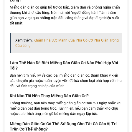
Lông?
Miếng dán giãn cơ giúp hỗ trợ cơ bắp, giảm đau và phòng ngừa chấn
thương khi chơi cầu lông. Nó như một “người đồng hành” âm thầm
giúp bạn vượt qua những trận đấu căng thẳng và đạt được hiệu suất
tốt nhất.
Xem thêm:
Khám Phá Sức Mạnh Của Pha Co Cơ Pha Giãn Trong
Cầu Lông
Làm Thế Nào Để Biết Miếng Dán Giãn Cơ Nào Phù Hợp Với
Tôi?
Bạn nên tìm hiểu kỹ về các loại miếng dán giãn cơ, tham khảo ý kiến
của chuyên gia hoặc huấn luyện viên để lựa chọn loại phù hợp với nhu
cầu và tình trạng cơ bắp của mình.
Khi Nào Tôi Nên Thay Miếng Dán Giãn Cơ?
Thông thường, bạn nên thay miếng dán giãn cơ sau 2-3 ngày hoặc khi
miếng dán bắt đầu bong tróc. Tuy nhiên, nếu bạn cảm thấy khó chịu
hoặc da bị kích ứng, nên gỡ bỏ miếng dán ngay lập tức.
Miếng Dán Giãn Cơ Có Thể Sử Dụng Cho Tất Cả Các Vị Trí
Trên Cơ Thể Không?