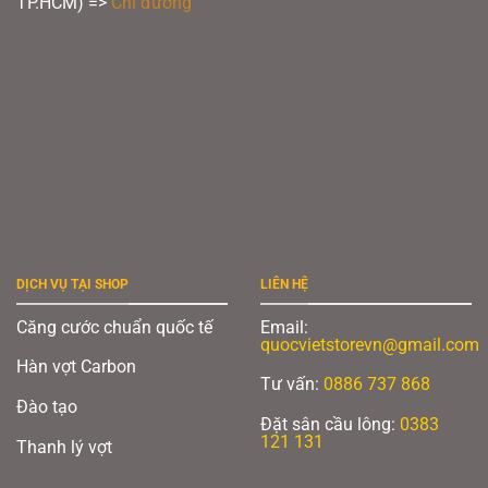
TP.HCM) =>
Chỉ đường
DỊCH VỤ TẠI SHOP
LIÊN HỆ
Căng cước chuẩn quốc tế
Email:
quocvietstorevn@gmail.com
Hàn vợt Carbon
Tư vấn:
0886 737 868
Đào tạo
Đặt sân cầu lông:
0383
121 131
Thanh lý vợt