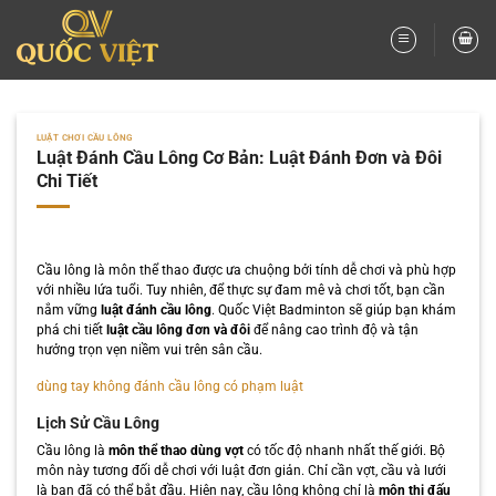
Bỏ
qua
nội
dung
LUẬT CHƠI CẦU LÔNG
Luật Đánh Cầu Lông Cơ Bản: Luật Đánh Đơn và Đôi
Chi Tiết
Cầu lông là môn thể thao được ưa chuộng bởi tính dễ chơi và phù hợp
với nhiều lứa tuổi. Tuy nhiên, để thực sự đam mê và chơi tốt, bạn cần
nắm vững
luật đánh cầu lông
. Quốc Việt Badminton sẽ giúp bạn khám
phá chi tiết
luật cầu lông đơn và đôi
để nâng cao trình độ và tận
hưởng trọn vẹn niềm vui trên sân cầu.
dùng tay không đánh cầu lông có phạm luật
Lịch Sử Cầu Lông
Cầu lông là
môn thể thao dùng vợt
có tốc độ nhanh nhất thế giới. Bộ
môn này tương đối dễ chơi với luật đơn giản. Chỉ cần vợt, cầu và lưới
là bạn đã có thể bắt đầu. Hiện nay, cầu lông không chỉ là
môn thi đấu