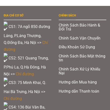
ĐỊA CHỈ CƠ SỞ
CHÍNH SÁCH
Chính Sách Bảo Hành &
CS1: 7A ngõ 850 đường
Đổi Trả
Láng, P.Láng Thượng,
Chính Sách Vận Chuyển
Q.Đống Đa, Hà Nội =>
Chỉ
Điều Khoản Sử Dụng
đường
Chính Sách Bảo Mật thông
CS2: 521 Quang Trung,
tin
P.Phú La, Q.Hà Đông, Hà
Chính Sách Xử Lý Khiếu
Nại
Nội =>
Chỉ đường
Hướng dẫn Mua hàng
CS3: 75 Minh Khai, Q.
Hướng dẫn Thanh toán
Hai Bà Trưng, Hà Nội =>
Chỉ đường
CS4: 136 Bùi Văn Ba,