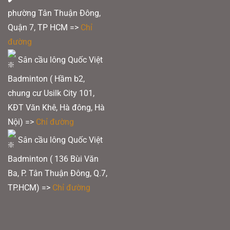
phường Tân Thuận Đông,
Quận 7, TP HCM
=>
Chỉ
đường
Sân cầu lông Quốc Việt
Badminton ( Hầm b2,
chung cư Usilk City 101,
KĐT Văn Khê, Hà đông, Hà
Nội) =>
Chỉ đường
Sân cầu lông Quốc Việt
Badminton ( 136 Bùi Văn
Ba, P. Tân Thuận Đông, Q.7,
TP.HCM) =>
Chỉ đường