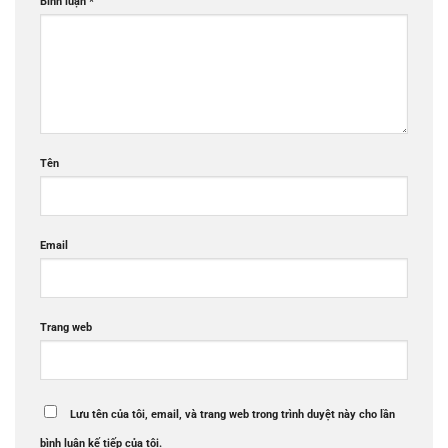
Bình luận
*
Tên
Email
Trang web
Lưu tên của tôi, email, và trang web trong trình duyệt này cho lần
bình luận kế tiếp của tôi.