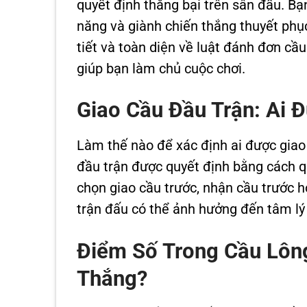
quyết định thắng bại trên sân đấu. Bạ
năng và giành chiến thắng thuyết phục
tiết và toàn diện về luật đánh đơn c
giúp bạn làm chủ cuộc chơi.
Giao Cầu Đầu Trận: Ai 
Làm thế nào để xác định ai được giao 
đầu trận được quyết định bằng cách q
chọn giao cầu trước, nhận cầu trước 
trận đấu có thể ảnh hưởng đến tâm lý 
Điểm Số Trong Cầu Lông
Thắng?