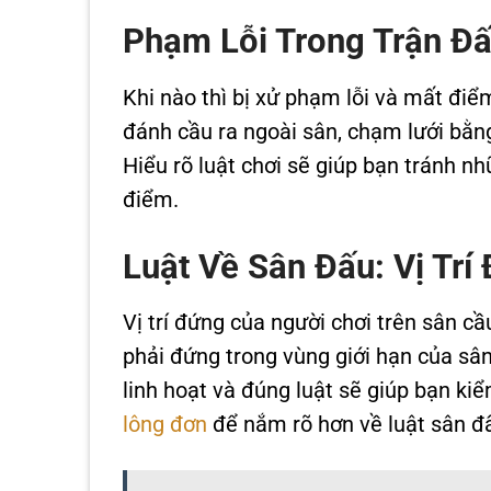
Phạm Lỗi Trong Trận Đấ
Khi nào thì bị xử phạm lỗi và mất đi
đánh cầu ra ngoài sân, chạm lưới bằng
Hiểu rõ luật chơi sẽ giúp bạn tránh nh
điểm.
Luật Về Sân Đấu: Vị Trí
Vị trí đứng của người chơi trên sân c
phải đứng trong vùng giới hạn của sâ
linh hoạt và đúng luật sẽ giúp bạn k
lông đơn
để nắm rõ hơn về luật sân đ