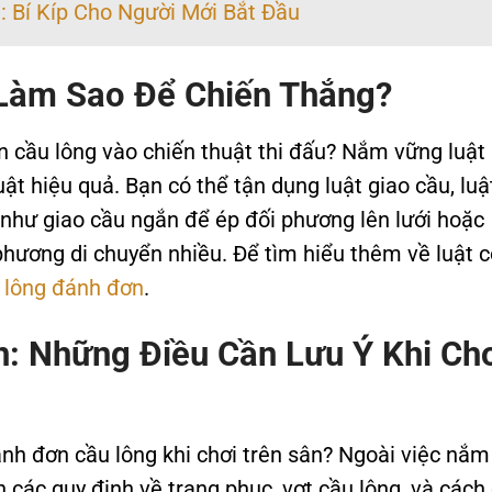
: Bí Kíp Cho Người Mới Bắt Đầu
 Làm Sao Để Chiến Thắng?
 cầu lông vào chiến thuật thi đấu? Nắm vững luật
ật hiệu quả. Bạn có thể tận dụng luật giao cầu, luậ
ụ như giao cầu ngắn để ép đối phương lên lưới hoặc
phương di chuyển nhiều. Để tìm hiểu thêm về luật c
u lông đánh đơn
.
: Những Điều Cần Lưu Ý Khi Ch
nh đơn cầu lông khi chơi trên sân? Ngoài việc nắm
 các quy định về trang phục, vợt cầu lông, và cách