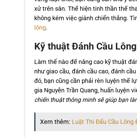
xử trên sân. Thể hiện tinh thần thể th
không kém việc giành chiến thắng. Tìm
lông
.
Kỹ thuật Đánh Cầu Lông
Làm thế nào để nâng cao kỹ thuật đán
như giao cầu, đánh cầu cao, đánh cầu 
đó, bạn cũng cần phải rèn luyện thể lự
gia Nguyễn Trần Quang, huấn luyện vi
chiến thuật thông minh sẽ giúp bạn là
Xem thêm:
Luật Thi Đấu Cầu Lông