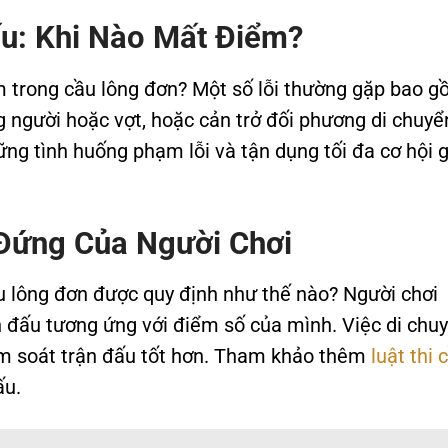
u: Khi Nào Mất Điểm?
ểm trong cầu lông đơn? Một số lỗi thường gặp bao 
 người hoặc vợt, hoặc cản trở đối phương di chuyể
ững tình huống phạm lỗi và tận dụng tối đa cơ hội g
 Đứng Của Người Chơi
ầu lông đơn được quy định như thế nào? Người chơi
n đấu tương ứng với điểm số của mình. Việc di chu
iểm soát trận đấu tốt hơn. Tham khảo thêm
luật thi 
ấu.