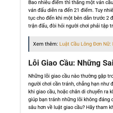
Bao nhiêu điểm thì thắng một ván cầu
ván đấu diễn ra đến 21 điểm. Tuy nhiê
tục cho đến khi một bên dẫn trước 2 đ
trận đấu, đòi hỏi người chơi phải tập 
Xem thêm:
Luật Cầu Lông Đơn Nữ: 
Lỗi Giao Cầu: Những Sa
Những lỗi giao cầu nào thường gặp tr
người chơi cần tránh, chẳng hạn như đ
khi giao cầu, hoặc chân di chuyển ra 
giúp bạn tránh những lỗi không đáng c
sâu hơn về luật giao cầu? Hãy tham k