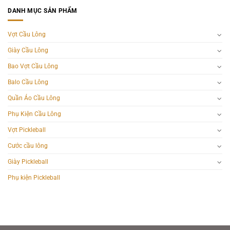
DANH MỤC SẢN PHẨM
Vợt Cầu Lông
Giày Cầu Lông
Bao Vợt Cầu Lông
Balo Cầu Lông
Quần Áo Cầu Lông
Phụ Kiện Cầu Lông
Vợt Pickleball
Cước cầu lông
Giày Pickleball
Phụ kiện Pickleball