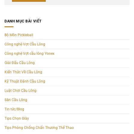
DANH MỤC BÀI VIẾT
Bộ Môn Pickleball
Công nghệ Vợt Cầu Lông
Công nghệ Vợt cầu lông Yonex
Giải Đấu Cầu Lông
Kiến Thức Về Cầu Lông
Kỹ Thuật Đánh Cầu Lông
Luật Chơi Cầu Lông
Sân Cầu Lông
Tin tức/Blog
Tips Chọn Giày
Tips Phòng Chống Chấn Thương Thể Thao