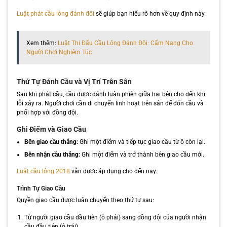
Luật phát cầu lông đánh đôi
sẽ giúp bạn hiểu rõ hơn về quy định này.
Xem thêm:
Luật Thi Đấu Cầu Lông Đánh Đôi: Cẩm Nang Cho
Người Chơi Nghiêm Túc
Thứ Tự Đánh Cầu và Vị Trí Trên Sân
Sau khi phát cầu, cầu được đánh luân phiên giữa hai bên cho đến khi
lỗi xảy ra. Người chơi cần di chuyển linh hoạt trên sân để đón cầu và
phối hợp với đồng đội.
Ghi Điểm và Giao Cầu
Bên giao cầu thắng:
Ghi một điểm và tiếp tục giao cầu từ ô còn lại.
Bên nhận cầu thắng:
Ghi một điểm và trở thành bên giao cầu mới.
Luật cầu lông 2018
vẫn được áp dụng cho đến nay.
Trình Tự Giao Cầu
Quyền giao cầu được luân chuyển theo thứ tự sau:
Từ người giao cầu đầu tiên (ô phải) sang đồng đội của người nhận
cầu đầu tiên (ô trái).