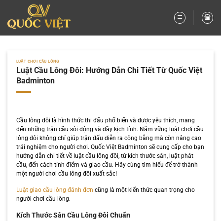
Bỏ
qua
nội
dung
LUẬT CHƠI CẦU LÔNG
Luật Cầu Lông Đôi: Hướng Dẫn Chi Tiết Từ Quốc Việt
Badminton
Cầu lông đôi là hình thức thi đấu phổ biến và được yêu thích, mang
đến những trận cầu sôi động và đầy kịch tính. Nắm vững luật chơi cầu
lông đôi không chỉ giúp trận đấu diễn ra công bằng mà còn nâng cao
trải nghiệm cho người chơi. Quốc Việt Badminton sẽ cung cấp cho bạn
hướng dẫn chi tiết về luật cầu lông đôi, từ kích thước sân, luật phát
cầu, đến cách tính điểm và giao cầu. Hãy cùng tìm hiểu để trở thành
một người chơi cầu lông đôi xuất sắc!
Luật giao cầu lông đánh đơn
cũng là một kiến thức quan trọng cho
người chơi cầu lông.
Kích Thước Sân Cầu Lông Đôi Chuẩn