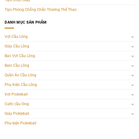
Tips Phòng Chống Chấn Thương Thể Thao
DANH MỤC SẢN PHẨM
Vợt Cầu Lông
Giày Cầu Lông
Bao Vợt Cầu Lông
Balo Cầu Lông
Quần Áo Cầu Lông
Phụ Kiện Cầu Lông
Vợt Pickleball
Cước cầu lông
Giày Pickleball
Phụ kiện Pickleball