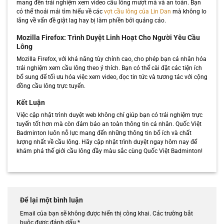
mang đến trải nghiệm xem video cầu lông mượt mà và an toàn. Bạn
có thể thoải mái tìm hiểu về các
vợt cầu lông của Lin Dan
mà không lo
lắng về vấn đề giật lag hay bị làm phiền bởi quảng cáo.
Mozilla Firefox: Trình Duyệt Linh Hoạt Cho Người Yêu Cầu
Lông
Mozilla Firefox, với khả năng tùy chỉnh cao, cho phép bạn cá nhân hóa
trải nghiệm xem cầu lông theo ý thích. Bạn có thể cài đặt các tiện ích
bổ sung để tối ưu hóa việc xem video, đọc tin tức và tương tác với cộng
đồng cầu lông trực tuyến.
Kết Luận
Việc cập nhật trình duyệt web không chỉ giúp bạn có trải nghiệm trực
tuyến tốt hơn mà còn đảm bảo an toàn thông tin cá nhân. Quốc Việt
Badminton luôn nỗ lực mang đến những thông tin bổ ích và chất
lượng nhất về cầu lông. Hãy cập nhật trình duyệt ngay hôm nay để
khám phá thế giới cầu lông đầy màu sắc cùng Quốc Việt Badminton!
Để lại một bình luận
Email của bạn sẽ không được hiển thị công khai.
Các trường bắt
buộc được đánh dấu
*