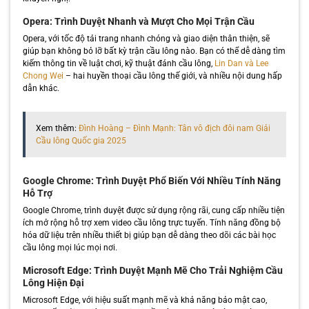
Opera: Trình Duyệt Nhanh và Mượt Cho Mọi Trận Cầu
Opera, với tốc độ tải trang nhanh chóng và giao diện thân thiện, sẽ
giúp bạn không bỏ lỡ bất kỳ trận cầu lông nào. Bạn có thể dễ dàng tìm
kiếm thông tin về luật chơi, kỹ thuật đánh cầu lông,
Lin Dan và Lee
Chong Wei
– hai huyền thoại cầu lông thế giới, và nhiều nội dung hấp
dẫn khác.
Xem thêm:
Đình Hoàng – Đình Mạnh: Tân vô địch đôi nam Giải
Cầu lông Quốc gia 2025
Google Chrome: Trình Duyệt Phổ Biến Với Nhiều Tính Năng
Hỗ Trợ
Google Chrome, trình duyệt được sử dụng rộng rãi, cung cấp nhiều tiện
ích mở rộng hỗ trợ xem video cầu lông trực tuyến. Tính năng đồng bộ
hóa dữ liệu trên nhiều thiết bị giúp bạn dễ dàng theo dõi các bài học
cầu lông mọi lúc mọi nơi.
Microsoft Edge: Trình Duyệt Mạnh Mẽ Cho Trải Nghiệm Cầu
Lông Hiện Đại
Microsoft Edge, với hiệu suất mạnh mẽ và khả năng bảo mật cao,