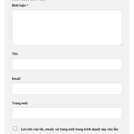
Bình luận
*
Tên
Email
Trang web
Lưu tên của tôi, email, và trang web trong trình duyệt này cho lần