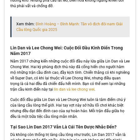
huống khó. Những pha cầu lắt léo, biến hóa không ngừng khiến đối
thủ phải vất vả chống đỡ.
Xem thêm:
Đình Hoàng – Đình Mạnh: Tân vô địch đôi nam Giải
Cầu lông Quốc gia 2025
Lin Dan và Lee Chong Wei: Cuộc Đối Đầu Kinh Điển Trong
Năm 2017
Năm 2017 chứng kiến những cuộc đối đầu nảy lửa giữa Lin Dan và Lee
Chong Wei. Hai kỳ phùng địch thủ này đã cống hiến cho người hâm
mộ những trận cầu đỉnh cao, đầy kịch tính. Chiến thắng có khi nghiêng
về Super Dan, có khi lại thuộc về Lee Chong Wei, nhưng điều quan
trọng là cả hai đều đã chiến đấu hết mình. Bạn có thể xem lại những
trận cầu kinh điển này tại
lin dan và lee chong wei
.
Cuộc đối đầu giữa Lin Dan và Lee Chong Wei luôn là tâm điểm chú ý
của làng cầu lông thế giới. Hai tay vợt này sở hữu lối chơi khác biệt
nhưng đều đạt đến đỉnh cao của sự hoàn hảo. Mỗi trận đấu giữa họ
đều là một bữa tiệc cầu lông mãn nhãn.
Tại Sao Lin Dan 2017 Vẫn Là Cái Tên Được Nhắc Đến?
Dù không còn thống trị làng cầu lông như trước, Lin Dan 2017 vẫn là