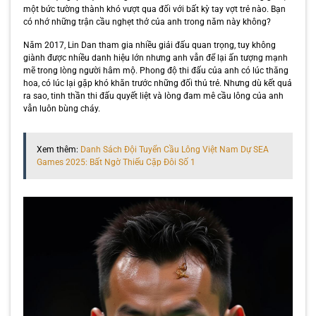
một bức tường thành khó vượt qua đối với bất kỳ tay vợt trẻ nào. Bạn
có nhớ những trận cầu nghẹt thở của anh trong năm này không?
Năm 2017, Lin Dan tham gia nhiều giải đấu quan trọng, tuy không
giành được nhiều danh hiệu lớn nhưng anh vẫn để lại ấn tượng mạnh
mẽ trong lòng người hâm mộ. Phong độ thi đấu của anh có lúc thăng
hoa, có lúc lại gặp khó khăn trước những đối thủ trẻ. Nhưng dù kết quả
ra sao, tinh thần thi đấu quyết liệt và lòng đam mê cầu lông của anh
vẫn luôn bùng cháy.
Xem thêm:
Danh Sách Đội Tuyển Cầu Lông Việt Nam Dự SEA
Games 2025: Bất Ngờ Thiếu Cặp Đôi Số 1