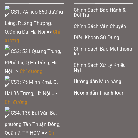
Chính Sách Bảo Hành &
CS1: 7A ngõ 850 đường
Đổi Trả
Láng, P.Láng Thượng,
Chính Sách Vận Chuyển
Q.Đống Đa, Hà Nội =>
Chỉ
Điều Khoản Sử Dụng
đường
Chính Sách Bảo Mật thông
CS2: 521 Quang Trung,
tin
P.Phú La, Q.Hà Đông, Hà
Chính Sách Xử Lý Khiếu
Nại
Nội =>
Chỉ đường
Hướng dẫn Mua hàng
CS3: 75 Minh Khai, Q.
Hướng dẫn Thanh toán
Hai Bà Trưng, Hà Nội =>
Chỉ đường
CS4: 136 Bùi Văn Ba,
phường Tân Thuận Đông,
Quận 7, TP HCM
=>
Chỉ