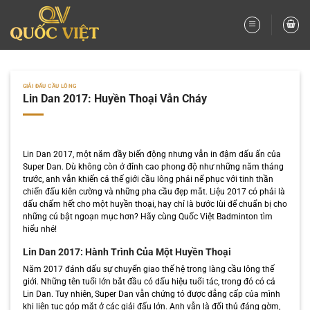
Bỏ
qua
nội
dung
GIẢI ĐẤU CẦU LÔNG
Lin Dan 2017: Huyền Thoại Vẫn Cháy
Lin Dan 2017, một năm đầy biến động nhưng vẫn in đậm dấu ấn của
Super Dan. Dù không còn ở đỉnh cao phong độ như những năm tháng
trước, anh vẫn khiến cả thế giới cầu lông phải nể phục với tinh thần
chiến đấu kiên cường và những pha cầu đẹp mắt. Liệu 2017 có phải là
dấu chấm hết cho một huyền thoại, hay chỉ là bước lùi để chuẩn bị cho
những cú bật ngoạn mục hơn? Hãy cùng Quốc Việt Badminton tìm
hiểu nhé!
Lin Dan 2017: Hành Trình Của Một Huyền Thoại
Năm 2017 đánh dấu sự chuyển giao thế hệ trong làng cầu lông thế
giới. Những tên tuổi lớn bắt đầu có dấu hiệu tuổi tác, trong đó có cả
Lin Dan. Tuy nhiên, Super Dan vẫn chứng tỏ được đẳng cấp của mình
khi liên tục góp mặt ở các giải đấu lớn. Anh vẫn là đối thủ đáng gờm,