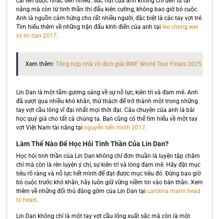
cái tên được nhắc đến nhiều. Sức hút của anh không chỉ đến từ tài
năng mà còn từ tinh thần thi đấu kiên cường, không bao giờ bỏ cuộc.
Anh là nguồn cảm hứng cho rất nhiều người, đặc biệt là các tay vợt trẻ.
Tìm hiểu thêm về những trận đấu kinh điển của anh tại
lee chong wei
vs lin dan 2017
.
Xem thêm:
Tổng hợp nhà vô địch giải BWF World Tour Finals 2025
Lin Dan là một tấm gương sáng về sự nỗ lực, kiên trì và đam mê. Anh
đã vượt qua nhiều khó khăn, thử thách để trở thành một trong những
tay vợt cầu lông vĩ đại nhất mọi thời đại. Câu chuyện của anh là bài
học quý giá cho tất cả chúng ta. Bạn cũng có thể tìm hiểu về một tay
vợt Việt Nam tài năng tại
nguyễn tiến minh 2017
.
Làm Thế Nào Để Học Hỏi Tinh Thần Của Lin Dan?
Học hỏi tinh thần của Lin Dan không chỉ đơn thuần là luyện tập chăm
chỉ mà còn là rèn luyện ý chí, sự kiên trì và lòng đam mê. Hãy đặt mục
tiêu rõ ràng và nỗ lực hết mình để đạt được mục tiêu đó. Đừng bao giờ
bỏ cuộc trước khó khăn, hãy luôn giữ vững niềm tin vào bản thân. Xem
thêm về những đối thủ đáng gờm của Lin Dan tại
carolina marin head
to head
.
Lin Dan không chỉ là một tay vợt cầu lông xuất sắc mà còn là một