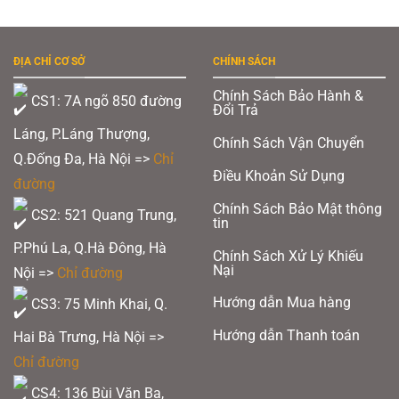
ĐỊA CHỈ CƠ SỞ
CHÍNH SÁCH
Chính Sách Bảo Hành &
CS1: 7A ngõ 850 đường
Đổi Trả
Láng, P.Láng Thượng,
Chính Sách Vận Chuyển
Q.Đống Đa, Hà Nội =>
Chỉ
Điều Khoản Sử Dụng
đường
Chính Sách Bảo Mật thông
CS2: 521 Quang Trung,
tin
P.Phú La, Q.Hà Đông, Hà
Chính Sách Xử Lý Khiếu
Nại
Nội =>
Chỉ đường
Hướng dẫn Mua hàng
CS3: 75 Minh Khai, Q.
Hướng dẫn Thanh toán
Hai Bà Trưng, Hà Nội =>
Chỉ đường
CS4: 136 Bùi Văn Ba,