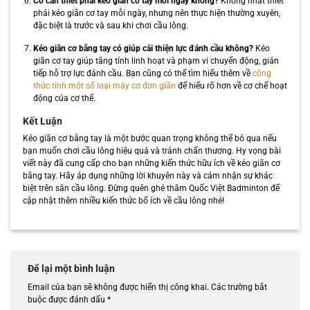
Có cần thiết phải kéo giãn cơ tay mỗi ngày không?
Không nhất thiết
phải kéo giãn cơ tay mỗi ngày, nhưng nên thực hiện thường xuyên,
đặc biệt là trước và sau khi chơi cầu lông.
Kéo giãn cơ bằng tay có giúp cải thiện lực đánh cầu không?
Kéo
giãn cơ tay giúp tăng tính linh hoạt và phạm vi chuyển động, gián
tiếp hỗ trợ lực đánh cầu. Bạn cũng có thể tìm hiểu thêm về
công
thức tính một số loại máy cơ đơn giãn
để hiểu rõ hơn về cơ chế hoạt
động của cơ thể.
Kết Luận
Kéo giãn cơ bằng tay là một bước quan trọng không thể bỏ qua nếu
bạn muốn chơi cầu lông hiệu quả và tránh chấn thương. Hy vọng bài
viết này đã cung cấp cho bạn những kiến thức hữu ích về kéo giãn cơ
bằng tay. Hãy áp dụng những lời khuyên này và cảm nhận sự khác
biệt trên sân cầu lông. Đừng quên ghé thăm Quốc Việt Badminton để
cập nhật thêm nhiều kiến thức bổ ích về cầu lông nhé!
Để lại một bình luận
Email của bạn sẽ không được hiển thị công khai.
Các trường bắt
buộc được đánh dấu
*