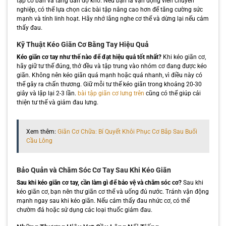
tập cơ bản và tăng dần độ khó. Nếu bạn là vận động viên chuyên
nghiệp, có thể lựa chọn các bài tập nâng cao hơn để tăng cường sức
mạnh và tính linh hoạt. Hãy nhớ lắng nghe cơ thể và dừng lại nếu cảm
thấy đau.
Kỹ Thuật Kéo Giãn Cơ Bằng Tay Hiệu Quả
Kéo giãn cơ tay như thế nào để đạt hiệu quả tốt nhất?
Khi kéo giãn cơ,
hãy giữ tư thế đúng, thở đều và tập trung vào nhóm cơ đang được kéo
giãn. Không nên kéo giãn quá mạnh hoặc quá nhanh, vì điều này có
thể gây ra chấn thương. Giữ mỗi tư thế kéo giãn trong khoảng 20-30
giây và lặp lại 2-3 lần.
bài tập giãn cơ lưng trên
cũng có thể giúp cải
thiện tư thế và giảm đau lưng.
Xem thêm:
Giãn Cơ Chữa: Bí Quyết Khôi Phục Cơ Bắp Sau Buổi
Cầu Lông
Bảo Quản và Chăm Sóc Cơ Tay Sau Khi Kéo Giãn
Sau khi kéo giãn cơ tay, cần làm gì để bảo vệ và chăm sóc cơ?
Sau khi
kéo giãn cơ, bạn nên thư giãn cơ thể và uống đủ nước. Tránh vận động
mạnh ngay sau khi kéo giãn. Nếu cảm thấy đau nhức cơ, có thể
chườm đá hoặc sử dụng các loại thuốc giảm đau.