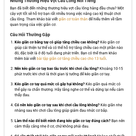
Những Thương Hiệu Vợt Cầu Lông Nổi Tiếng
Bạn đã biết đến những thương hiệu vợt cầu lông hàng đầu chưa? Một
cây vợt tốt sẽ hỗ trợ bạn rất nhiều trong việc nâng cao kỹ thuật chơi
cầu lông. Tham khảo bài viết
giãn cơ toàn thân
để hiểu thêm về tầm
quan trọng của việc giãn cơ.
Câu Hỏi Thường Gặp
Kéo giãn cơ bằng tay có giúp tăng chiều cao không?
Kéo giãn cơ
giúp cải thiện tư thế và có thể hỗ trợ tăng chiều cao một phần nào
đó, đặc biệt là ở độ tuổi đang phát triển. Bạn có thể tham khảo
thêm bài viết
bài tập giãn cơ tăng chiều cao cho 13 tuổi
.
Nên kéo giãn cơ tay bao lâu trước khi chơi cầu lông?
Khoảng 10-15
phút trước khi chơi là thời gian lý tưởng để kéo giãn cơ tay.
Kéo giãn cơ tay quá mức có gây hại không?
Kéo giãn quá mức có
thể gây ra chấn thương. Hãy lắng nghe cơ thể và dừng lại nếu cảm
thấy đau.
Có nên kéo giãn cơ tay sau khi chơi cầu lông không?
Kéo giãn nhẹ
nhàng sau khi chơi cầu lông giúp giảm đau nhức cơ bắp.
Làm thế nào để biết mình đang kéo giãn cơ tay đúng cách?
Bạn nên
cảm thấy căng nhẹ ở cơ, chứ không phải đau.