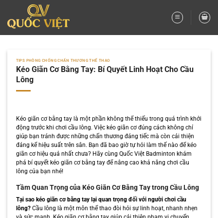
Bỏ
qua
nội
dung
TIPS PHÒNG CHỐNG CHẤN THƯƠNG THỂ THAO
Kéo Giãn Cơ Bằng Tay: Bí Quyết Linh Hoạt Cho Cầu
Lông
Kéo giãn cơ bằng tay là một phần không thể thiếu trong quá trình khởi
động trước khi chơi cầu lông. Việc kéo giãn cơ đúng cách không chỉ
giúp bạn tránh được những chấn thương đáng tiếc mà còn cải thiện
đáng kể hiệu suất trên sân. Bạn đã bao giờ tự hỏi làm thế nào để kéo
giãn cơ hiệu quả nhất chưa? Hãy cùng Quốc Việt Badminton khám
phá bí quyết kéo giãn cơ bằng tay để nâng cao khả năng chơi cầu
lông của bạn nhé!
Tầm Quan Trọng của Kéo Giãn Cơ Bằng Tay trong Cầu Lông
Tại sao kéo giãn cơ bằng tay lại quan trọng đối với người chơi cầu
lông?
Cầu lông là một môn thể thao đòi hỏi sự linh hoạt, nhanh nhẹn
và sức mạnh. Kéo giãn cơ bằng tay giúp cải thiện phạm vi chuyển