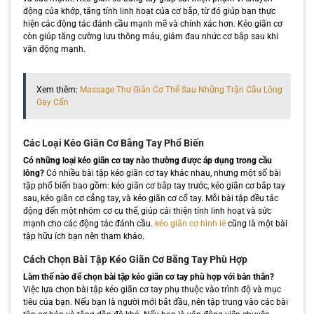
động của khớp, tăng tính linh hoạt của cơ bắp, từ đó giúp bạn thực
hiện các động tác đánh cầu mạnh mẽ và chính xác hơn. Kéo giãn cơ
còn giúp tăng cường lưu thông máu, giảm đau nhức cơ bắp sau khi
vận động mạnh.
Xem thêm:
Massage Thư Giãn Cơ Thể Sau Những Trận Cầu Lông
Gay Cấn
Các Loại Kéo Giãn Cơ Bằng Tay Phổ Biến
Có những loại kéo giãn cơ tay nào thường được áp dụng trong cầu
lông?
Có nhiều bài tập kéo giãn cơ tay khác nhau, nhưng một số bài
tập phổ biến bao gồm: kéo giãn cơ bắp tay trước, kéo giãn cơ bắp tay
sau, kéo giãn cơ cẳng tay, và kéo giãn cơ cổ tay. Mỗi bài tập đều tác
động đến một nhóm cơ cụ thể, giúp cải thiện tính linh hoạt và sức
mạnh cho các động tác đánh cầu.
kéo giãn cơ hình lê
cũng là một bài
tập hữu ích bạn nên tham khảo.
Cách Chọn Bài Tập Kéo Giãn Cơ Bằng Tay Phù Hợp
Làm thế nào để chọn bài tập kéo giãn cơ tay phù hợp với bản thân?
Việc lựa chọn bài tập kéo giãn cơ tay phụ thuộc vào trình độ và mục
tiêu của bạn. Nếu bạn là người mới bắt đầu, nên tập trung vào các bài