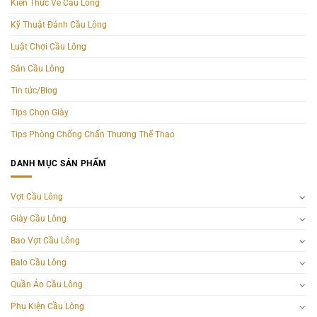
Kiến Thức Về Cầu Lông
Kỹ Thuật Đánh Cầu Lông
Luật Chơi Cầu Lông
Sân Cầu Lông
Tin tức/Blog
Tips Chọn Giày
Tips Phòng Chống Chấn Thương Thể Thao
DANH MỤC SẢN PHẨM
Vợt Cầu Lông
Giày Cầu Lông
Bao Vợt Cầu Lông
Balo Cầu Lông
Quần Áo Cầu Lông
Phụ Kiện Cầu Lông