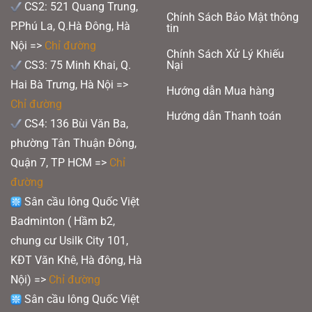
CS2: 521 Quang Trung,
Chính Sách Bảo Mật thông
P.Phú La, Q.Hà Đông, Hà
tin
Nội =>
Chỉ đường
Chính Sách Xử Lý Khiếu
CS3: 75 Minh Khai, Q.
Nại
Hai Bà Trưng, Hà Nội =>
Hướng dẫn Mua hàng
Chỉ đường
Hướng dẫn Thanh toán
CS4: 136 Bùi Văn Ba,
phường Tân Thuận Đông,
Quận 7, TP HCM
=>
Chỉ
đường
Sân cầu lông Quốc Việt
Badminton ( Hầm b2,
chung cư Usilk City 101,
KĐT Văn Khê, Hà đông, Hà
Nội) =>
Chỉ đường
Sân cầu lông Quốc Việt