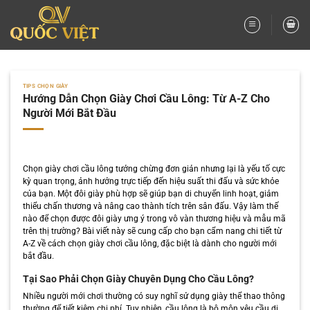
Bỏ
qua
nội
dung
TIPS CHỌN GIÀY
Hướng Dẫn Chọn Giày Chơi Cầu Lông: Từ A-Z Cho
Người Mới Bắt Đầu
Chọn giày chơi cầu lông tưởng chừng đơn giản nhưng lại là yếu tố cực
kỳ quan trọng, ảnh hưởng trực tiếp đến hiệu suất thi đấu và sức khỏe
của bạn. Một đôi giày phù hợp sẽ giúp bạn di chuyển linh hoạt, giảm
thiểu chấn thương và nâng cao thành tích trên sân đấu. Vậy làm thế
nào để chọn được đôi giày ưng ý trong vô vàn thương hiệu và mẫu mã
trên thị trường? Bài viết này sẽ cung cấp cho bạn cẩm nang chi tiết từ
A-Z về cách chọn giày chơi cầu lông, đặc biệt là dành cho người mới
bắt đầu.
Tại Sao Phải Chọn Giày Chuyên Dụng Cho Cầu Lông?
Nhiều người mới chơi thường có suy nghĩ sử dụng giày thể thao thông
thường để tiết kiệm chi phí. Tuy nhiên, cầu lông là bộ môn yêu cầu di