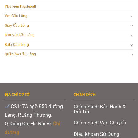
Phụ kiện Pickleball
Vợt Cầu Lông
Giày Cầu Lông
Bao Vợt Cầu Lông
Balo Cầu Lông
Quần Áo Cầu Lông
ĐỊA CHỈ CƠ SỞ
CHÍNH SÁCH
CS1: 7A ngõ 850 đường
Chính Sách Bảo Hành &
Đổi Trả
Láng, P.Láng Thượng,
Chính Sách Vận Chuyển
Q.Đống Đa, Hà Nội =>
Chỉ
đường
Điều Khoản Sử Dụng