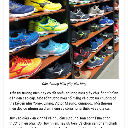
Các thương hiệu giày cầu lông
Trên thị trường hiện nay có rất nhiều thương hiệu giày cầu lông từ bình
dân đến cao cấp. Một số thương hiệu nổi tiếng và được ưa chuộng có
thể kể đến như Yonex, Lining, Victor, Mizuno, Kumpoo… Mỗi thương
hiệu đều có những ưu điểm riêng về công nghệ, thiết kế và giá cả.
Tùy vào điều kiện kinh tế và nhu cầu sử dụng, bạn có thể lựa chọn
thương hiệu phù hợp. Tuy nhiên, hãy ưu tiên lựa chọn sản phẩm chính