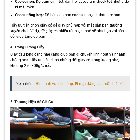
Cao su non:
Độ bám dính tốt, đàn hồi cao, giảm shock tốt nhưng dễ
bị mài mòn.
Cao su tổng hợp:
Độ bền cao hơn cao su non, giá thành rẻ hơn.
Hãy ưu tiên chọn giày có đế giày phù hợp với mặt sân bạn thường
xuyên chơi. Ví dụ, đế giày có nhiều rãnh, gai nhỏ sẽ phù hợp với sân
gỗ, giúp tăng độ bám.
4. Trọng Lượng Giày
Giày cầu lông càng nhẹ càng giúp bạn di chuyển linh hoạt và nhanh
chóng hơn. Hãy ưu tiên chọn những đôi giày có trọng lượng nhẹ,
khoảng 250-300g/chiếc.
Xem thêm:
Hình ảnh vợt cầu lông: Bí mật đằng sau mỗi thiết kế
5. Thương Hiệu Và Giá Cả