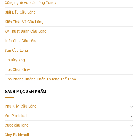
Công nghệ Vợt cầu lông Yonex
Giải Đấu Cầu Lông
Kiến Thức Về Cầu Lông
Kỹ Thuật Đánh Cầu Lông
Luật Chơi Cầu Lông
Sân Cầu Lông
Tin tức/Blog
Tips Chọn Giày
Tips Phòng Chống Chấn Thương Thể Thao
DANH MỤC SẢN PHẨM
Phụ Kiện Cầu Lông
Vợt Pickleball
Cước cầu lông
Giày Pickleball