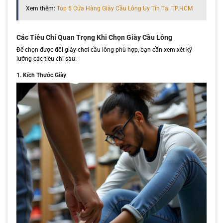
Xem thêm:
Top 5 Cửa Hàng Giày Cầu Lông Uy Tín Tại TP.HCM
Các Tiêu Chí Quan Trọng Khi Chọn Giày Cầu Lông
Để chọn được đôi giày chơi cầu lông phù hợp, bạn cần xem xét kỹ
lưỡng các tiêu chí sau:
1. Kích Thước Giày