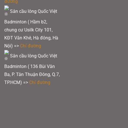
đường
Sân cầu lông Quốc Việt
Badminton ( Hầm b2,
chung cư Usilk City 101,
KĐT Văn Khê, Hà đông, Hà
Nội) =>
Chỉ đường
Sân cầu lông Quốc Việt
Badminton ( 136 Bùi Văn
Ba, P. Tân Thuận Đông, Q.7,
TP.HCM) =>
Chỉ đường