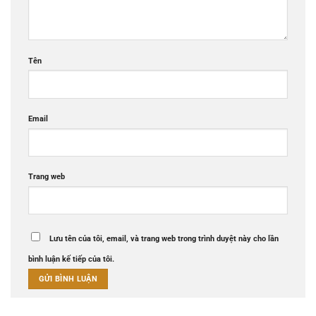
Tên
Email
Trang web
Lưu tên của tôi, email, và trang web trong trình duyệt này cho lần
bình luận kế tiếp của tôi.