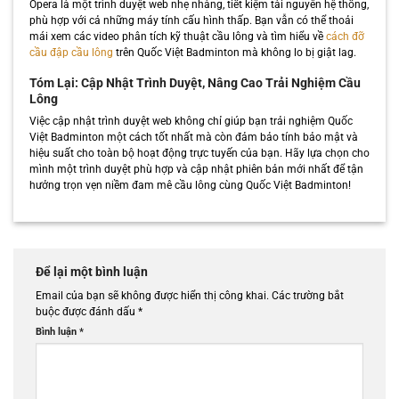
Opera là một trình duyệt web nhẹ nhàng, tiết kiệm tài nguyên hệ thống,
phù hợp với cả những máy tính cấu hình thấp. Bạn vẫn có thể thoải
mái xem các video phân tích kỹ thuật cầu lông và tìm hiểu về
cách đỡ
cầu đập cầu lông
trên Quốc Việt Badminton mà không lo bị giật lag.
Tóm Lại: Cập Nhật Trình Duyệt, Nâng Cao Trải Nghiệm Cầu
Lông
Việc cập nhật trình duyệt web không chỉ giúp bạn trải nghiệm Quốc
Việt Badminton một cách tốt nhất mà còn đảm bảo tính bảo mật và
hiệu suất cho toàn bộ hoạt động trực tuyến của bạn. Hãy lựa chọn cho
mình một trình duyệt phù hợp và cập nhật phiên bản mới nhất để tận
hưởng trọn vẹn niềm đam mê cầu lông cùng Quốc Việt Badminton!
Để lại một bình luận
Email của bạn sẽ không được hiển thị công khai.
Các trường bắt
buộc được đánh dấu
*
Bình luận
*