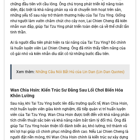
chững đầu tiên với cầu lông. Ông chú trọng phát triển kỹ năng toàn
diện, đặc biệt là khả năng phản xạ và di chuyển linh hoạt trên sân,
những yếu tố sau này trở thành thương hiệu của Tai Tzu Ying. Giống
như người làm vườn chăm chút cho cây non, Lai Chien Cheng đã kiên
nhẫn vun đắp, giúp Tai Tzu Ying phát triển toàn diện cả về thể chất lẫn
tinh thần.
Ai là người đầu tiên phát hiện ra tài năng của Tai Tzu Ying? Đó chính
là huấn luyện viên Lai Chien Cheng. Ông đã nhìn thấy tiềm năng của
cô gái nhỏ và kiên nhẫn dìu dắt cô từ những bước đầu tiên.
Xem thêm:
Những Câu Nói Bất Hủ của Lin Dan (Lin Dan Quotes)
Wan Chia Hsin: Kiến Trúc Sư Đằng Sau Lối Chơi Biến Hóa
Khôn Lường
Sau này, khi Tai Tzu Ying bước lên đấu trường quốc tế, Wan Chia Hsin,
một huấn luyện viên giàu kinh nghiệm, đã tiếp quản vị trí huấn luyện
viên của Tai Tzu Ying. Wan Chia Hsin được biết đến với khả năng phân
tích chiến thuật sắc bén và khả năng nắm bắt tâm lý đối thủ. Ông đã
giúp Tai Tzu Ying hoàn thiện lối đánh biến ảo, khó lường, trở thành vũ
khí lợi hại giúp cô chinh phục những đỉnh cao. Nếu Lai Chien Cheng là
người đặt nền móng, thì Wan Chia Hsin chính là kiến trúc sư xây dựng