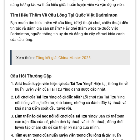
năng tương tác và thấu hiểu giữa huấn luyện viên và vận động viên.
Tìm Hiểu Thêm Về Cầu Lông Tại Quốc Việt Badminton
Bạn muốn tìm hiểu thêm về cầu lông, từ kỹ thuật chơi, chiến thuật đến
tin tức và đánh giá sản phẩm? Hãy ghé thăm website Quốc Việt
Badminton, nguồn thông tin uy tín và đáng tin cậy về mọi khía cạnh
của cầu lông.
Xem thêm:
Tổng kết giải China Master 2025
Câu Hỏi Thường Gặp
Ai là huấn luyện viên hiện tại của Tai Tzu Ying?
Hiện tại, thông tin về
huấn luyện viên của Tai Tzu Ying đang được cập nhật.
Lối chơi của Tai Tzu Ying có gì đặc biệt?
Lối chơi của Tai Tzu Ying
nổi tiếng với sự biến ảo, khó lường, những cú đánh đầy kỹ thuật và
khả năng kiểm soát cầu tuyệt vời.
Làm thế nào để học hỏi lối chơi của Tai Tzu Ying?
Bạn có thể xem
các trận đấu của cô, phân tích kỹ thuật và chiến thuật, đồng thời
luyện tập chăm chỉ để cải thiện kỹ năng của mình.
Tầm quan trọng của huấn luyện viên trong cầu lông là gì?
Huấn