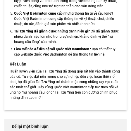
luyện viên đóng vai trò quan trọng trong việc hướng dẫn kỹ thuật,
chiến thuật, cũng như hỗ trợ tinh thần cho vận động viên.
Quốc Việt Badminton cung cấp những thông tin gì về cầu lông?
Quốc Việt Badminton cung cấp thông tin về kỹ thuật chơi, chiến
thuật, tin tức, đánh giá sản phẩm và nhiều hơn nữa.
Tai Tzu Ying đã giành được những danh hiệu gì?
Cô đã giành được
nhiều danh hiệu lớn nhỏ trong sự nghiệp, khẳng định vị thế “nữ
hoàng cầu lông” của mình.
Làm thế nào để liên hệ với Quốc Việt Badminton?
Bạn có thể truy
cập website Quốc Việt Badminton để tìm thông tin liên hệ.
Kết Luận
Huấn luyện viên của Tai Tzu Ying đã đóng góp rất lớn vào thành công
của cô. Từ việc đặt nền móng cho sự nghiệp đến việc hoàn thiện lối
chơi, họ đã giúp Tai Tzu Ying trở thành một trong những tay vợt xuất
sắc nhất thế giới. Hãy cùng Quốc Việt Badminton tiếp tục theo dõi và
ủng hộ “nữ hoàng cầu lông” Tai Tzu Ying trên con đường chinh phục
những đỉnh cao mới!
Để lại một bình luận