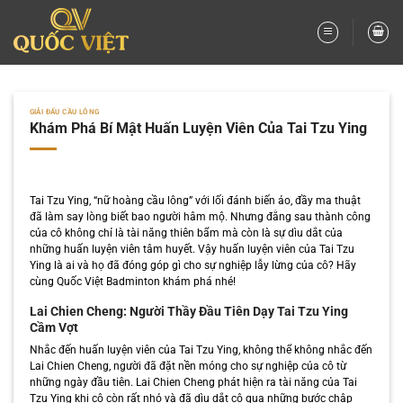
Bỏ
qua
nội
dung
GIẢI ĐẤU CẦU LÔNG
Khám Phá Bí Mật Huấn Luyện Viên Của Tai Tzu Ying
Tai Tzu Ying, “nữ hoàng cầu lông” với lối đánh biến ảo, đầy ma thuật
đã làm say lòng biết bao người hâm mộ. Nhưng đằng sau thành công
của cô không chỉ là tài năng thiên bẩm mà còn là sự dìu dắt của
những huấn luyện viên tâm huyết. Vậy huấn luyện viên của Tai Tzu
Ying là ai và họ đã đóng góp gì cho sự nghiệp lẫy lừng của cô? Hãy
cùng Quốc Việt Badminton khám phá nhé!
Lai Chien Cheng: Người Thầy Đầu Tiên Dạy Tai Tzu Ying
Cầm Vợt
Nhắc đến huấn luyện viên của Tai Tzu Ying, không thể không nhắc đến
Lai Chien Cheng, người đã đặt nền móng cho sự nghiệp của cô từ
những ngày đầu tiên. Lai Chien Cheng phát hiện ra tài năng của Tai
Tzu Ying khi cô còn rất nhỏ và đã dìu dắt cô qua những bước chập