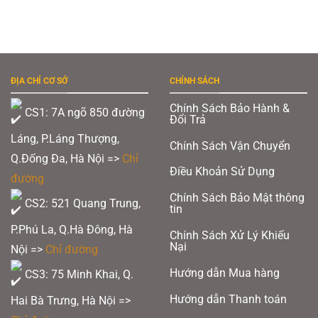
ĐỊA CHỈ CƠ SỞ
CHÍNH SÁCH
Chính Sách Bảo Hành &
CS1: 7A ngõ 850 đường
Đổi Trả
Láng, P.Láng Thượng,
Chính Sách Vận Chuyển
Q.Đống Đa, Hà Nội =>
Chỉ
Điều Khoản Sử Dụng
đường
Chính Sách Bảo Mật thông
CS2: 521 Quang Trung,
tin
P.Phú La, Q.Hà Đông, Hà
Chính Sách Xử Lý Khiếu
Nại
Nội =>
Chỉ đường
Hướng dẫn Mua hàng
CS3: 75 Minh Khai, Q.
Hướng dẫn Thanh toán
Hai Bà Trưng, Hà Nội =>