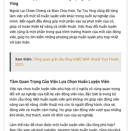
Ying
Ngoài Lai Chien Cheng và Wan Chia Hsin, Tai Tzu Ying cũng đã từng
làm việc với một số huấn luyện viên khác trong suốt sự nghiệp của
mình. Mỗi người đều đóng góp một phần vào sự phát triển của cô,
giúp cô hoàn thiện kỹ năng và chiến thuật. Việc thay đổi huấn luyện
viên cũng là một phần trong quá trình trưởng thành của mỗi vận động
viên, giúp họ tìm kiếm những phương pháp huấn luyện phù hợp nhất
với bản thân.
Xem thêm:
Tổng quan giải cầu lông HSBC BWF World Tour Finals
2025
Tầm Quan Trọng Của Việc Lựa Chọn Huấn Luyện Viên
Việc lựa chọn huấn luyện viên phù hợp có ý nghĩa vô cùng quan trọng
đối với sự nghiệp của bất kỳ vận động viên nào, đặc biệt là trong bộ
môn cầu lông. Một huấn luyện viên giỏi không chỉ giúp vận động viên
nâng cao kỹ năng, chiến thuật mà còn là người đồng hành, chia sẻ,
động viên và truyền cảm hứng. Họ giúp vận động viên vượt qua những
khó khăn, thử thách, vươn tới đỉnh cao của sự nghiệp.
Làm thế nào để chọn được một huấn luyện viên cầu lông phù hợp?
Bạn cần xem xét kinh nghiệm, phương pháp huấn luyện, cũng như khả