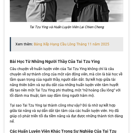
Tai Tzu Ying và Huấn Luyện Viên Lai Chien Cheng
Xem thêm:
Bảng Xếp Hạng Cầu Lông Tháng 11 năm 2025
Bài Học Từ Những Người Thầy Của Tai Tzu Ying
Câu chuyện về huấn luyện viên của Tai Tzu Ying không chỉ là câu
chuyện về sự thành công của một vận động viên, mà còn là bài học về
tầm quan trọng của người thầy, người dẫn dắt. Sự kết hợp giữa tài
năng thiên bẩm và sự dìu dắt của những huấn luyện viên tâm huyết
đã tạo nên một Tai Tzu Ying phi thường, một “nữ hoàng cầu lông” với
lối đánh ma thuật, làm say đắm lòng người hâm mộ.
Tại sao Tai Tzu Ying lại thành công như vậy? Đó là nhờ sự kết hợp
giữa tài năng và sự dẫn dắt tận tâm của các huấn luyện viên. Họ đã
giúp cô phát triển tối đa tiềm năng và đạt được những thành tích đáng
nể.
Các Huấn Luyện Viên Khác Trong Sự Nghiệp Của Tai Tzu